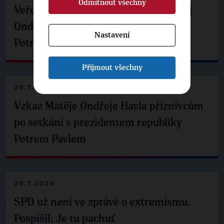
Odmítnout všechny
Veřejné finance, euro i školství. Matěj
Ondřej Havel jednal s prezidentem
Nastavení
Petrem Pavlem
Přijmout všechny
29.7.2026
Vzkaz Matěje Ondřeje Havla příznivcům
po setkání s prezidentem republiky
Petrem Pavlem
29.7.2026
SPD už není ve zprávě o extremismu.
Pospíšil: Je tu pachuť