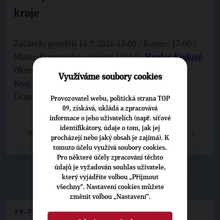
kraje
Začátek: pondělí 14.9.2026 13:00 / Konec: 17:00 /
Místo: Pivovarské náměstí 1245/2,
Hradec Králové
Okres:
Hradec Králové
Využíváme soubory cookies
Kraj:
Královéhradecký
Účastníci: Matěj Ondřej Havel
Provozovatel webu, politická strana TOP
09, získává, ukládá a zpracovává
informace o jeho uživatelích (např. síťové
identifikátory, údaje o tom, jak jej
DETAIL UDÁLOSTI
procházejí nebo jaký obsah je zajímá). K
tomuto účelu využívá soubory cookies.
Pro některé účely zpracování těchto
údajů je vyžadován souhlas uživatele,
který vyjádříte volbou „Přijmout
▶
NEPŘEHLÉDNĚTE
◀
všechny“. Nastavení cookies můžete
změnit volbou „Nastavení“.
28.7.2026