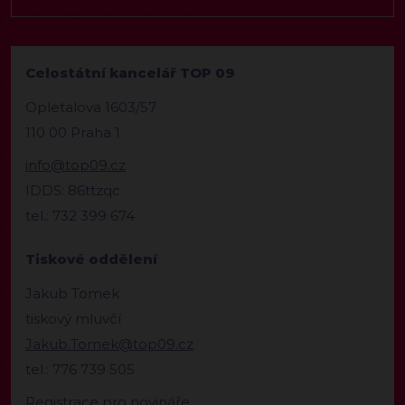
Celostátní kancelář TOP 09
Opletalova 1603/57
110 00 Praha 1
info@top09.cz
IDDS: 86ttzqc
tel.: 732 399 674
Tiskové oddělení
Jakub Tomek
tiskový mluvčí
Jakub.Tomek@top09.cz
tel.: 776 739 505
Registrace pro novináře