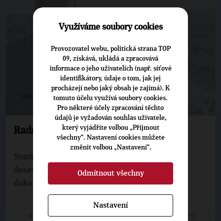
Využíváme soubory cookies
Provozovatel webu, politická strana TOP
09, získává, ukládá a zpracovává
informace o jeho uživatelích (např. síťové
identifikátory, údaje o tom, jak jej
procházejí nebo jaký obsah je zajímá). K
25. 4. 2023
tomuto účelu využívá soubory cookies.
Pro některé účely zpracování těchto
údajů je vyžadován souhlas uživatele,
který vyjádříte volbou „Přijmout
Radnice se v novém ukáže do roka
všechny“. Nastavení cookies můžete
změnit volbou „Nastavení“.
Stará radnice v Havlíčkově Brodě prochází
desetiletou rekonstrukcí, která by měla být
Odmítnout všechny
dokončena na jaře 2024.
Nastavení
CELÝ ČLÁNEK