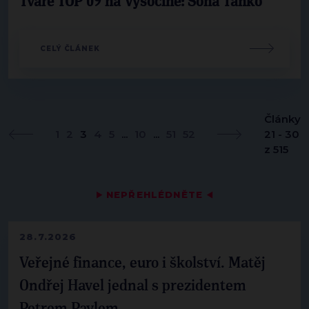
Tváře TOP 09 na Vysočině: Soňa Tankó
CELÝ ČLÁNEK
Články
1
2
3
4
5
...
10
...
51
52
21 - 30
z 515
▶
NEPŘEHLÉDNĚTE
◀
28.7.2026
Veřejné finance, euro i školství. Matěj
Ondřej Havel jednal s prezidentem
Petrem Pavlem