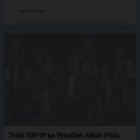
CELÝ ČLÁNEK
6. 3. 2023
Tváře TOP 09 na Vysočině: Jakub Pikla