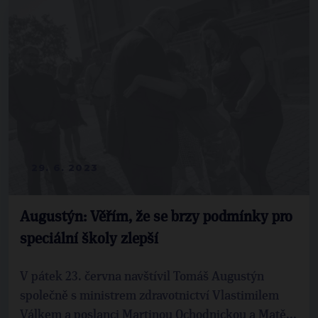
29. 6. 2023
Augustýn: Věřím, že se brzy podmínky pro
speciální školy zlepší
V pátek 23. června navštívil Tomáš Augustýn
společně s ministrem zdravotnictví Vlastimilem
Válkem a poslanci Martinou Ochodnickou a Matě...