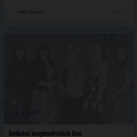
CELÝ ČLÁNEK
18. 5. 2023
Setkání inspirativních žen