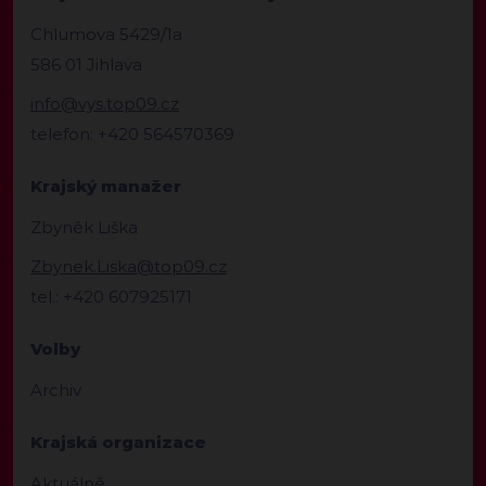
Chlumova 5429/1a
586 01 Jihlava
info@vys.top09.cz
telefon: +420 564570369
Krajský manažer
Zbyněk Liška
Zbynek.Liska@top09.cz
tel.: +420 607925171
Volby
Archiv
Krajská organizace
Aktuálně