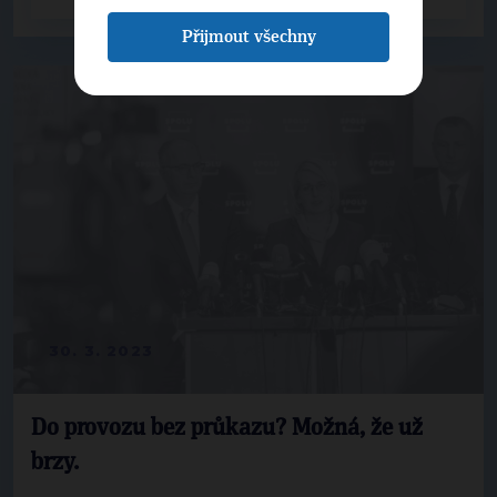
Přijmout všechny
30. 3. 2023
Do provozu bez průkazu? Možná, že už
brzy.