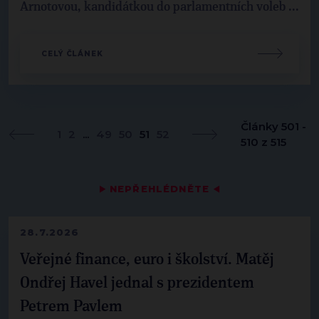
Arnotovou, kandidátkou do parlamentních voleb ...
CELÝ ČLÁNEK
Články 501 -
1
2
...
49
50
51
52
510 z 515
▶
NEPŘEHLÉDNĚTE
◀
28.7.2026
Veřejné finance, euro i školství. Matěj
Ondřej Havel jednal s prezidentem
Petrem Pavlem