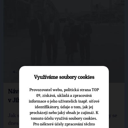
4. 10. 2010
Využíváme soubory cookies
Provozovatel webu, politická strana TOP
Návštěva společnosti KRONOSPAN
09, získává, ukládá a zpracovává
v Jihlavě
informace o jeho uživatelích (např. síťové
identifikátory, údaje o tom, jak jej
procházejí nebo jaký obsah je zajímá). K
Jak se vyrábí dřevotřískové desky a OSB desky se
tomuto účelu využívá soubory cookies.
dnes dověděli zástupci TOP 09 Vysočina při
Pro některé účely zpracování těchto