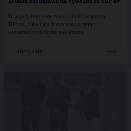
Zvolení zastupitelé na Vysočině za TOP 09
To jsou ti, které jste zvolili a kdož „kopou za
TOPku“, neboli jejich srdce bijí v rytmu
konzervativní politiky naší strany.
CELÝ ČLÁNEK