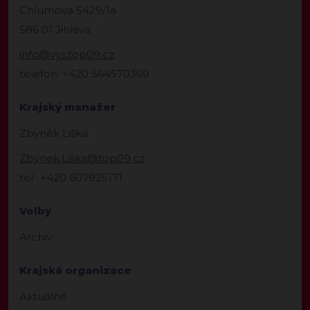
Chlumova 5429/1a
586 01 Jihlava
info@vys.top09.cz
telefon: +420 564570369
Krajský manažer
Zbyněk Liška
Zbynek.Liska@top09.cz
tel.: +420 607925171
Volby
Archiv
Krajská organizace
Aktuálně