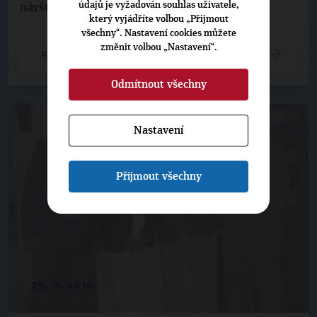
údajů je vyžadován souhlas uživatele,
návštěvě Jihlavské společnosti KRONOSPAN.
který vyjádříte volbou „Přijmout
všechny“. Nastavení cookies můžete
změnit volbou „Nastavení“.
CELÝ ČLÁNEK
Odmítnout všechny
Nastavení
Přijmout všechny
29. 7. 2010