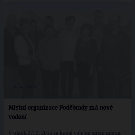
7. 4. 2015
Místní organizace Poděbrady má nové
vedení
V pátek 27. 3. 2015 se konal volební sněm místní