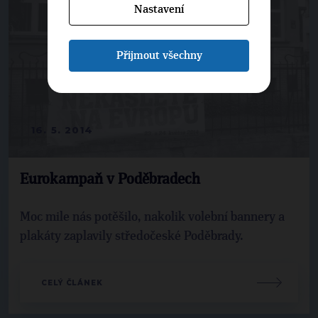
Nastavení
Přijmout všechny
16. 5. 2014
Eurokampaň v Poděbradech
Moc mile nás potěšilo, nakolik volební bannery a
plakáty zaplavily středočeské Poděbrady.
CELÝ ČLÁNEK