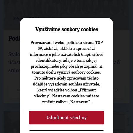
24. 5. 2014
Využíváme soubory cookies
Poděbradské dračí lodě
Provozovatel webu, politická strana TOP
09, získává, ukládá a zpracovává
Stalo se již tradicí, že se poděbradská TOPka
informace o jeho uživatelích (např. síťové
identifikátory, údaje o tom, jak jej
účastní místního klání o pohár Poděbradské dračí
procházejí nebo jaký obsah je zajímá). K
srdce.
tomuto účelu využívá soubory cookies.
Pro některé účely zpracování těchto
údajů je vyžadován souhlas uživatele,
CELÝ ČLÁNEK
který vyjádříte volbou „Přijmout
všechny“. Nastavení cookies můžete
změnit volbou „Nastavení“.
Odmítnout všechny