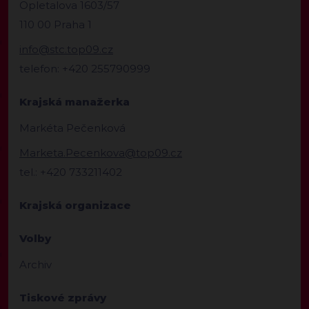
Opletalova 1603/57
110 00 Praha 1
info@stc.top09.cz
telefon: +420 255790999
Krajská manažerka
Markéta Pečenková
Marketa.Pecenkova@top09.cz
tel.: +420 733211402
Krajská organizace
Volby
Archiv
Tiskové zprávy