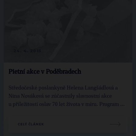
24. 4. 2015
Pietní akce v Poděbradech
Středočeské poslankyně Helena Langšádlová a
Nina Nováková se zúčastnily slavnostní akce
u příležitosti oslav 70 let života v míru. Program ...
CELÝ ČLÁNEK