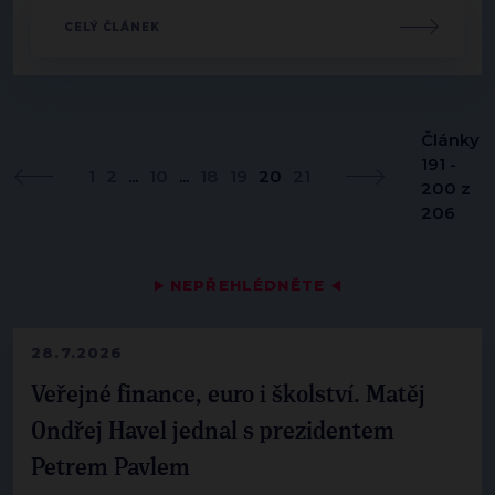
CELÝ ČLÁNEK
Články
191 -
1
2
...
10
...
18
19
20
21
200 z
206
▶
NEPŘEHLÉDNĚTE
◀
28.7.2026
Veřejné finance, euro i školství. Matěj
Ondřej Havel jednal s prezidentem
Petrem Pavlem