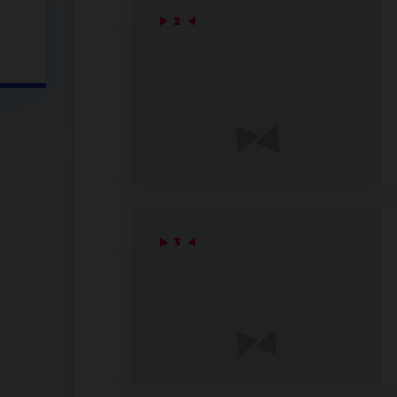
▶
2
◀
▶
3
◀