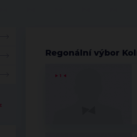
Regonální výbor Kol
▶
1
◀
E