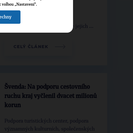
t volbou „Nastavení“.
Český Brod připravuje úpravy
šechny
Jiráskových sadů a odbahnění
Pivovarského rybníka, který je jejich ...
CELÝ ČLÁNEK
Švenda: Na podporu cestovního
ruchu kraj vyčlenil dvacet milionů
korun
Podpora turistických center, podpora
významných kulturních, společenských