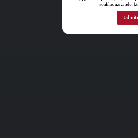
souhlas uživatele, k
Odmít