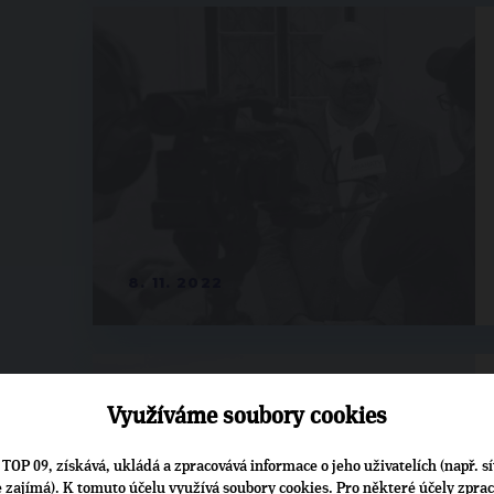
8. 11. 2022
Využíváme soubory cookies
TOP 09, získává, ukládá a zpracovává informace o jeho uživatelích (např. sí
je zajímá). K tomuto účelu využívá soubory cookies. Pro některé účely zpra