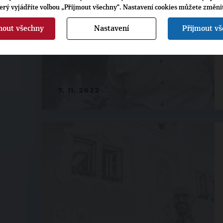
terý vyjádříte volbou „Přijmout všechny“. Nastavení cookies můžete změni
nout všechny
Nastavení
Přijmout v
7. 11. 2022