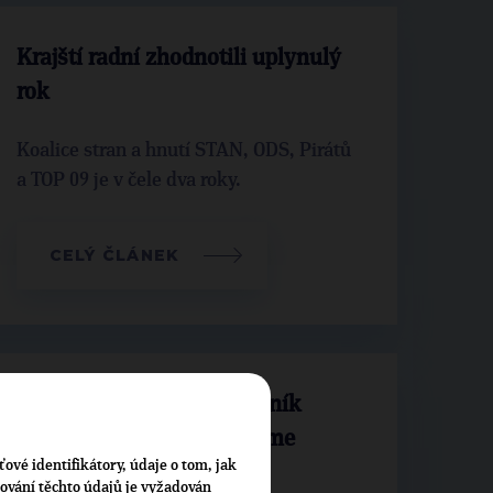
Krajští radní zhodnotili uplynulý
rok
Koalice stran a hnutí STAN, ODS, Pirátů
a TOP 09 je v čele dva roky.
CELÝ ČLÁNEK
Klinecký: Pivovarský rybník
v Českém Brodě proměníme
ťové identifikátory, údaje o tom, jak
v koupací biotop
cování těchto údajů je vyžadován