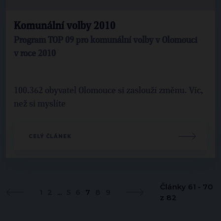
Komunální volby 2010
Program TOP 09 pro komunální volby v Olomouci
v roce 2010
100.362 obyvatel Olomouce si zaslouží změnu. Víc,
než si myslíte
CELÝ ČLÁNEK
Články 61 - 70
1
2
...
5
6
7
8
9
z 82