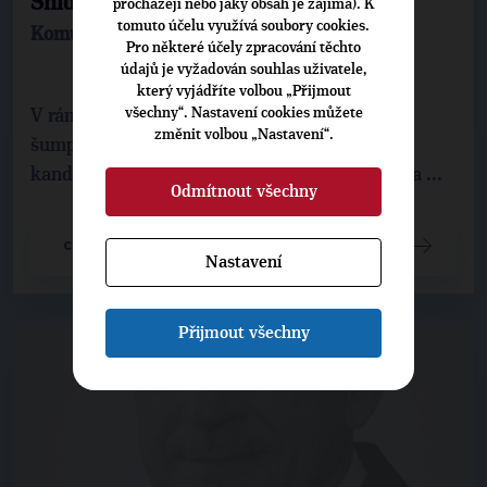
Snídaně s novináři v Šumperku
procházejí nebo jaký obsah je zajímá). K
tomuto účelu využívá soubory cookies.
Komunální volby 2010
Pro některé účely zpracování těchto
údajů je vyžadován souhlas uživatele,
který vyjádříte volbou „Přijmout
všechny“. Nastavení cookies můžete
V rámci neformální snídaně s novináři se
změnit volbou „Nastavení“.
šumperské veřejnosti představila lídryně
kandidátky TOP 09 a Mladé krve Šumperka Iva ...
Odmítnout všechny
CELÝ ČLÁNEK
Nastavení
Přijmout všechny