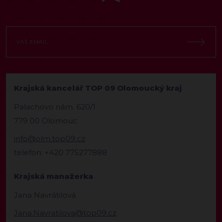
Krajská kancelář TOP 09 Olomoucký kraj
Palachovo nám. 620/1
779 00 Olomouc
info@olm.top09.cz
telefon: +420 775277888
Krajská manažerka
Jana Navrátilová
Jana.Navratilova@top09.cz