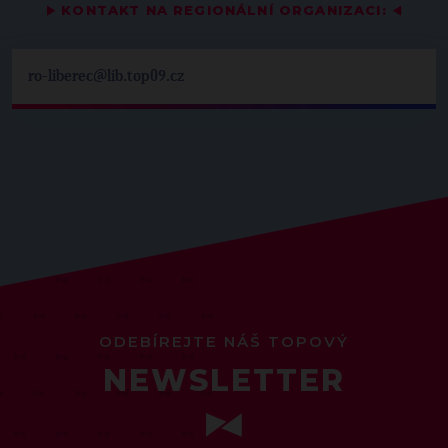
▶
KONTAKT NA REGIONÁLNÍ ORGANIZACI:
◀
ro-liberec@lib.top09.cz
ODEBÍREJTE NÁŠ TOPOVÝ
NEWSLETTER