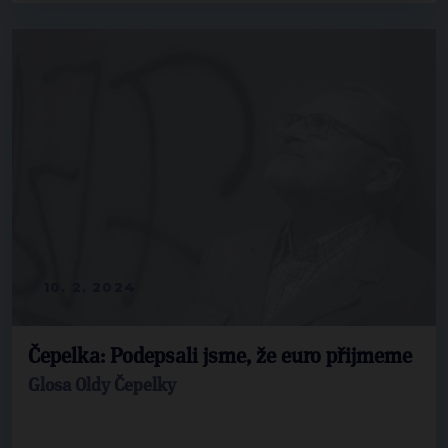
10. 2. 2024
Čepelka: Podepsali jsme, že euro přijmeme
Glosa Oldy Čepelky