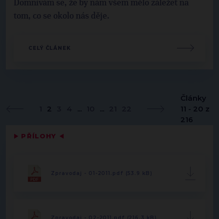
Domnívám se, že by nám všem mělo záležet na
tom, co se okolo nás děje.
CELÝ ČLÁNEK
Články
1
2
3
4
...
10
...
21
22
11 - 20 z
216
▶
PŘÍLOHY
◀
Zpravodaj - 01-2011.pdf (53.9 kB)
Zpravodaj - 02-2011.pdf (216.3 kB)