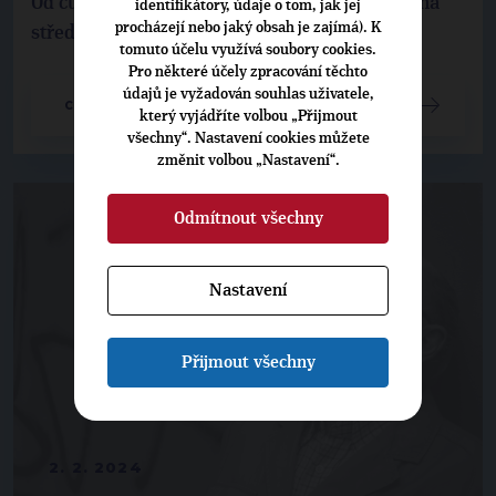
Od čtvrtka mělo být možné podávat přihlášky na
identifikátory, údaje o tom, jak jej
procházejí nebo jaký obsah je zajímá). K
střední školy přes internet.
tomuto účelu využívá soubory cookies.
Pro některé účely zpracování těchto
údajů je vyžadován souhlas uživatele,
CELÝ ČLÁNEK
který vyjádříte volbou „Přijmout
všechny“. Nastavení cookies můžete
změnit volbou „Nastavení“.
Odmítnout všechny
Nastavení
Přijmout všechny
2. 2. 2024