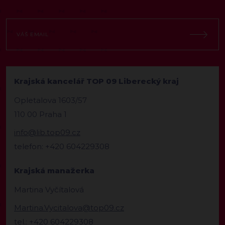
Krajská kancelář TOP 09 Liberecký kraj
Opletalova 1603/57
110 00 Praha 1
info@lib.top09.cz
telefon: +420 604229308
Krajská manažerka
Martina Vyčítalová
Martina.Vycitalova@top09.cz
tel.: +420 604229308