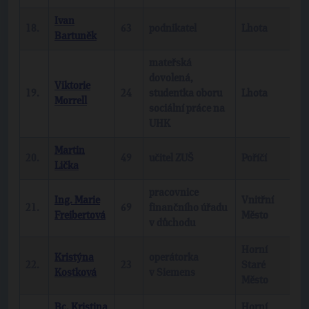
Ivan
18.
63
podnikatel
Lhota
T
Bartuněk
mateřská
dovolená,
Viktorie
19.
24
studentka oboru
Lhota
b
Morrell
sociální práce na
UHK
Martin
20.
49
učitel ZUŠ
Poříčí
b
Lička
pracovnice
Ing. Marie
Vnitřní
21.
69
finančního úřadu
b
Freibertová
Město
v důchodu
Horní
Kristýna
operátorka
22.
23
Staré
b
Kostková
v Siemens
Město
Bc. Kristina
Horní