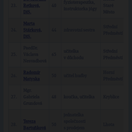
fyzioterapeutka,
23.
Retková,
40
Staré
b
instruktorka jógy
DiS.
Město
Marta
Střední
24.
Stárková,
44
zdravotní sestra
b
Předměstí
DiS.
PaedDr.
učitelka
Střední
25.
Václava
65
b
v důchodu
Předměstí
Nesvadbová
Radomír
Horní
K
26.
50
učitel hudby
Matyska
Předměstí
Č
Mgr.
27.
Gabriela
48
koučka, učitelka
Kryblice
b
Grundová
jednatelka
Tereza
společnosti
28.
50
Lhota
b
Bartuňková
s prodejem