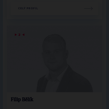
CELÝ PROFIL
▶
2
◀
Filip Bělík