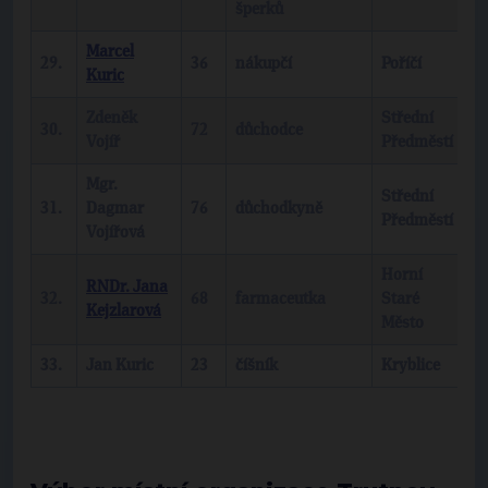
šperků
Marcel
29.
36
nákupčí
Poříčí
b
Kuric
Zdeněk
Střední
30.
72
důchodce
b
Vojíř
Předměstí
Mgr.
Střední
31.
Dagmar
76
důchodkyně
b
Předměstí
Vojířová
Horní
RNDr. Jana
K
32.
68
farmaceutka
Staré
Kejzlarová
Č
Město
33.
Jan Kuric
23
číšník
Kryblice
b