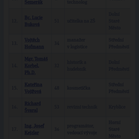
Semerák
technolog
Dolní
Bc. Lucie
12.
51
učitelka na ZŠ
Staré
b
Buková
Město
Vojtěch
manažer
Střední
13.
34
b
Hofmann
v logistice
Předměstí
Mgr. Tomáš
historik a
Dolní
14.
Korbel,
32
b
hudebník
Předměstí
Ph.D.
Kateřina
Střední
15.
48
kosmetička
T
Vojířová
Předměstí
Richard
16.
53
revizní technik
Kryblice
T
Švaral
Horní
Ing. Josef
programátor,
17.
36
Staré
b
Kejzlar
vedoucí vývoje
Město