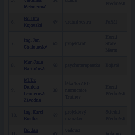
5.
Veronika
54
účetní
b
Předměstí
Meisnerová
Bc. Dita
6.
49
vrchní sestra
Poříčí
b
Kujovská
Horní
Ing. Jan
7.
65
projektant
Staré
b
Chaloupský
Město
Mgr. Jana
8.
48
psychoterapeutka
Bojiště
b
Bartoňová
MUDr.
lékařka ARO
Daniela
Horní
9.
38
nemocnice
b
Lennerová
Předměstí
Trutnov
Závodná
Ing. Karel
projektový
Střední
10.
49
T
Kostka
manažer
Předměstí
Bc. Jan
vedoucí
11.
49
Volanov
b