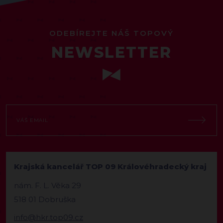
ODEBÍREJTE NÁŠ TOPOVÝ
NEWSLETTER
Krajská kancelář TOP 09 Královéhradecký kraj
nám. F. L. Věka 29
518 01 Dobruška
info@hkr.top09.cz