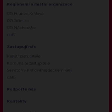
Regionální a místní organizace
RO Hradec Králové
RO Jičínsko
RO Náchodsko
další
Zastupují nás
Krajští zastupitelé
Komunální zastupitelé
Senátoři v Královéhradeckém kraji
další
Podpořte nás
Kontakty