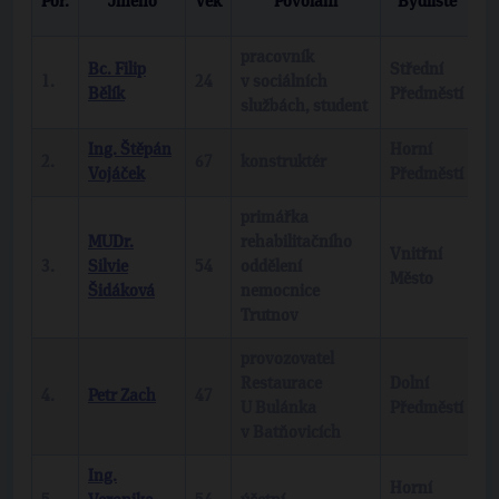
Poř.
Jméno
Věk
Povolání
Bydliště
p
pracovník
Bc. Filip
Střední
1.
24
v sociálních
T
Bělík
Předměstí
službách, student
Ing. Štěpán
Horní
K
2.
67
konstruktér
Vojáček
Předměstí
Č
primářka
MUDr.
rehabilitačního
Vnitřní
3.
Silvie
54
oddělení
T
Město
Šidáková
nemocnice
Trutnov
provozovatel
Restaurace
Dolní
4.
Petr Zach
47
b
U Bulánka
Předměstí
v Batňovicích
Ing.
Horní