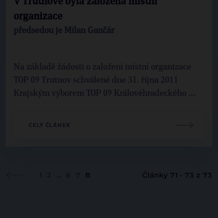
V Trutnově byla založena místní
organizace
předsedou je Milan Gančár
Na základě žádosti o založení místní organizace
TOP 09 Trutnov schválené dne 31. října 2011
Krajským výborem TOP 09 Královéhradeckého ...
CELÝ ČLÁNEK
1
2
...
6
7
8
Články 71 - 73 z 73