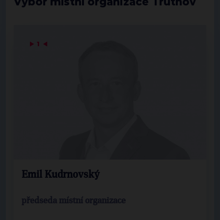
Výbor místní organizace Trutnov
▶
1
◀
Emil Kudrnovský
předseda místní organizace