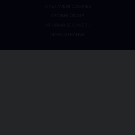
NASTAVENÍ COOKIES
OSOBNÍ ÚDAJE
INFORMACE O WEBU
MAPA STRÁNEK