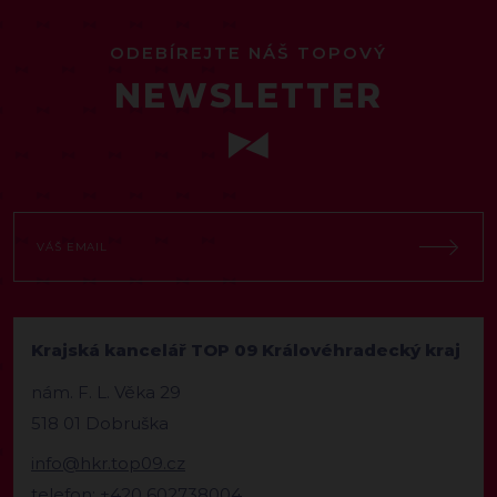
ODEBÍREJTE NÁŠ TOPOVÝ
NEWSLETTER
Krajská kancelář TOP 09 Královéhradecký kraj
nám. F. L. Věka 29
518 01 Dobruška
info@hkr.top09.cz
telefon: +420 602738004