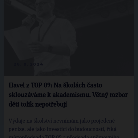
26. 8. 2024
Havel z TOP 09: Na školách často
sklouzáváme k akademismu. Větný rozbor
děti tolik nepotřebují
Výdaje na školství nevnímám jako projedené
peníze, ale jako investici do budoucnosti, říká
místopředseda TOP 09 a předseda sněmovního ...