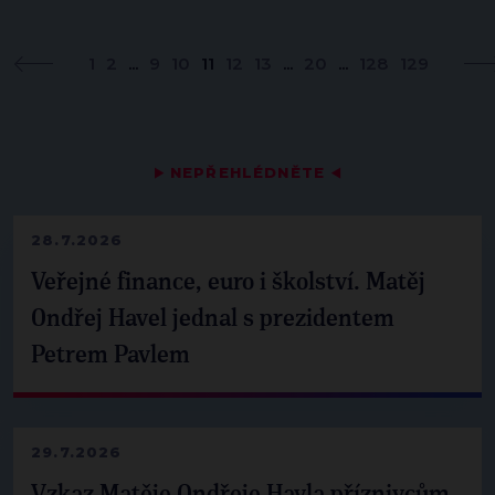
1
2
...
9
10
11
12
13
...
20
...
128
129
▶
NEPŘEHLÉDNĚTE
◀
28.7.2026
Veřejné finance, euro i školství. Matěj
Ondřej Havel jednal s prezidentem
Petrem Pavlem
29.7.2026
Vzkaz Matěje Ondřeje Havla příznivcům