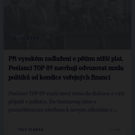
6. 11. 2024
Při vysokém zadlužení o pětinu nižší plat.
Poslanci TOP 09 navrhují odvozovat mzdu
politiků od kondice veřejných financí
Poslanci TOP 09 vnáší nové téma do diskuse o výši
příjmů v politice. Do Sněmovny jdou s
pozměňovacím návrhem k novým zákonům o ...
CELÝ ČLÁNEK