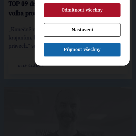
TOP 09 drží své slovo. Korespondenční
Odmítnout všechny
volba prošla Senátem
„Konečně napravujeme letitou ostudu vůči našim
Nastavení
krajanům, kteří byli omezováni ve svých ústavních
právech,“ sdělil na tiskové konferenci před začá...
Přijmout všechny
CELÝ ČLÁNEK