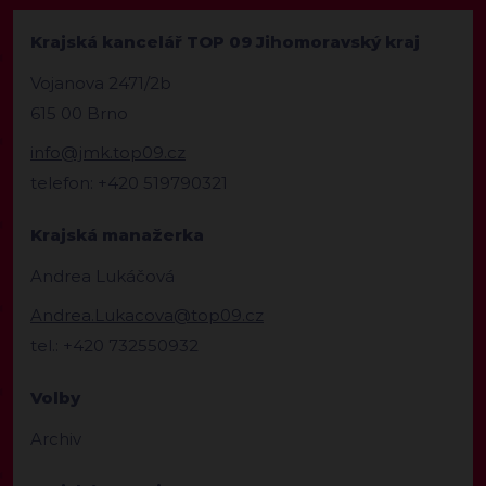
Krajská kancelář TOP 09 Jihomoravský kraj
Vojanova 2471/2b
615 00 Brno
info@jmk.top09.cz
telefon: +420 519790321
Krajská manažerka
Andrea Lukáčová
Andrea.Lukacova@top09.cz
tel.: +420 732550932
Volby
Archiv