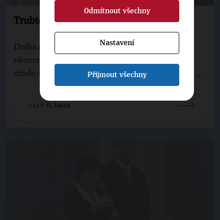
Odmítnout všechny
Trubte poplach – slunce svítí!
Nastavení
Drahá elektřina začíná ohrožovat růst české
ekonomiky. Podle Energetického regulačního
úřadu si v roce 2010 na výrobu energie ze slunce ...
Přijmout všechny
CELÝ ČLÁNEK