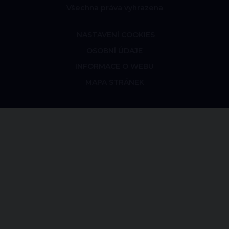
Všechna práva vyhrazena
NASTAVENÍ COOKIES
OSOBNÍ ÚDAJE
INFORMACE O WEBU
MAPA STRÁNEK