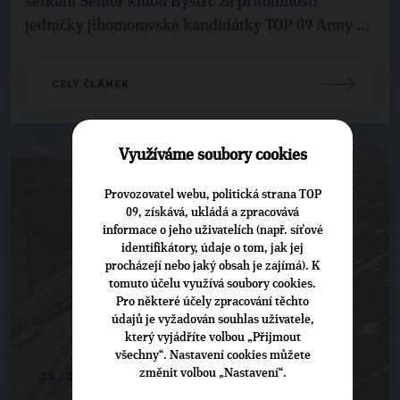
setkání Senior klubu Bystrc za přítomnosti
jedničky jihomoravské kandidátky TOP 09 Anny ...
CELÝ ČLÁNEK
Využíváme soubory cookies
Provozovatel webu, politická strana TOP
09, získává, ukládá a zpracovává
informace o jeho uživatelích (např. síťové
identifikátory, údaje o tom, jak jej
procházejí nebo jaký obsah je zajímá). K
tomuto účelu využívá soubory cookies.
Pro některé účely zpracování těchto
údajů je vyžadován souhlas uživatele,
který vyjádříte volbou „Přijmout
všechny“. Nastavení cookies můžete
změnit volbou „Nastavení“.
25. 2. 2010