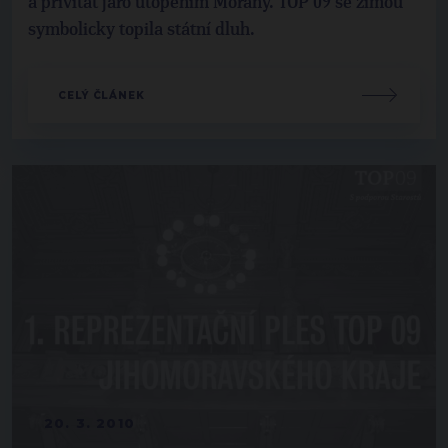
a přivítat jaro utopením Morany. TOP 09 se zimou
symbolicky topila státní dluh.
CELÝ ČLÁNEK
20. 3. 2010