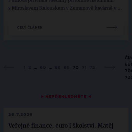
Putnová přivítala všechny přítomné na snídani
s Miroslavem Kalouskem v Zemanově kavárně v ...
CELÝ ČLÁNEK
Čl
691
1
2
...
60
...
68
69
70
71
72
70
72
▶
NEPŘEHLÉDNĚTE
◀
28.7.2026
Veřejné finance, euro i školství. Matěj