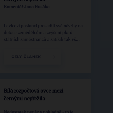
Komentář Jana Husáka
Levicoví poslanci prosadili své návrhy na
dotace zemědělcům a zvýšení platů
státních zaměstnanců a zatížili tak vš...
CELÝ ČLÁNEK
Bílá rozpočtová ovce mezi
černými nepřežila
Nedostatek peněz v pokladně - to je