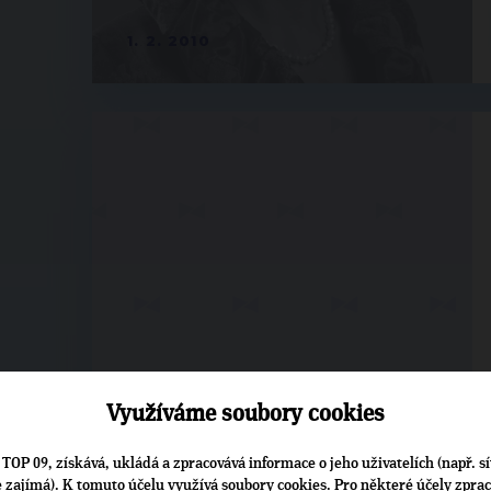
1. 2. 2010
Využíváme soubory cookies
1. 2. 2010
TOP 09, získává, ukládá a zpracovává informace o jeho uživatelích (např. sí
je zajímá). K tomuto účelu využívá soubory cookies. Pro některé účely zpra