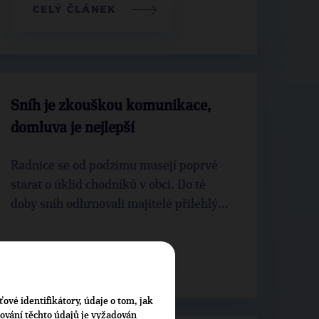
CELÝ ČLÁNEK
Sníh je zkouškou komunikace,
domluva je nejlepší
Radnice se od podzimu musejí poprvé
starat o úklid chodníků v obci. Do té
doby sníh odhrnovali majitelé přilehlý...
CELÝ ČLÁNEK
ťové identifikátory, údaje o tom, jak
cování těchto údajů je vyžadován