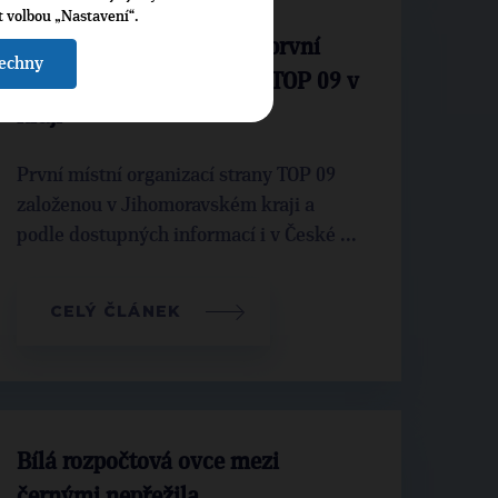
t volbou „Nastavení“.
Brno - Kohoutovice jsou první
šechny
místní organizací strany TOP 09 v
kraji
První místní organizací strany TOP 09
založenou v Jihomoravském kraji a
podle dostupných informací i v České ...
CELÝ ČLÁNEK
Bílá rozpočtová ovce mezi
černými nepřežila