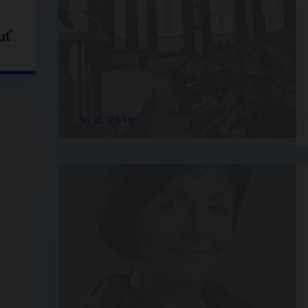
uť
9. 2. 2010