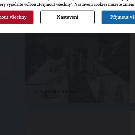
terý vyjádříte volbou „Přijmout všechny“. Nastavení cookies můžete změni
nout všechny
Nastavení
Přijmout v
1. 1. 2010 | 00:00