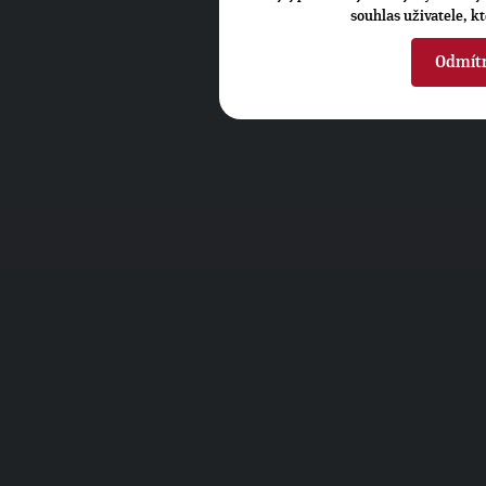
souhlas uživatele, k
Odmít