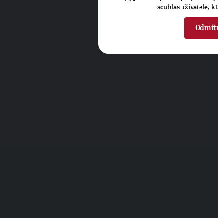
souhlas uživatele, k
Odmít