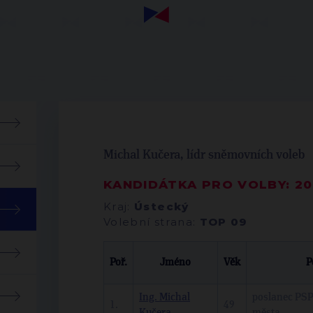
Michal Kučera, lídr sněmovních voleb
KANDIDÁTKA PRO VOLBY: 2
Kraj:
Ústecký
Volební strana:
TOP 09
Poř.
Jméno
Věk
P
Ing. Michal
poslanec PSP
1.
49
Kučera
města