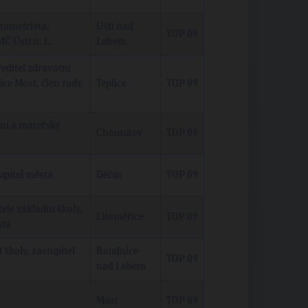
ptometrista,
Ústí nad
TOP 09
MČ Ústí n. L.
Labem
editel zdravotní
ce Most, člen rady
Teplice
TOP 09
dní a mateřské
Chomutov
TOP 09
tupitel města
Děčín
TOP 09
tele základní školy,
Litoměřice
TOP 09
sta
í školy, zastupitel
Roudnice
TOP 09
nad Labem
Most
TOP 09