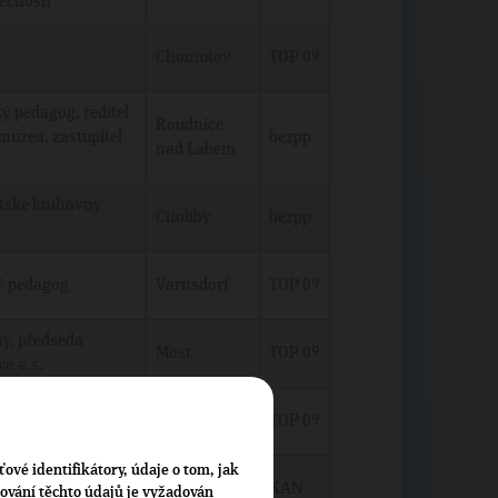
ečnosti
Chomutov
TOP 09
ý pedagog, ředitel
Roudnice
muzea, zastupitel
bezpp
nad Labem
stské knihovny
Cítoliby
bezpp
ý pedagog
Varnsdorf
TOP 09
ny, předseda
Most
TOP 09
a a.s.
el, zastupitel
Podbořany
TOP 09
ťové identifikátory, údaje o tom, jak
řské školy
Oloví
KAN
cování těchto údajů je vyžadován