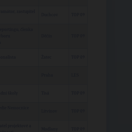
amátor, zastupitel
Duchcov
TOP 09
reportingu, členka
ýboru
Děčín
TOP 09
a
onalista
Žatec
TOP 09
Praha
LES
adní školy
Tisá
TOP 09
edie Nemocnice
Litvínov
TOP 09
atel projektové a
Modlany
TOP 09