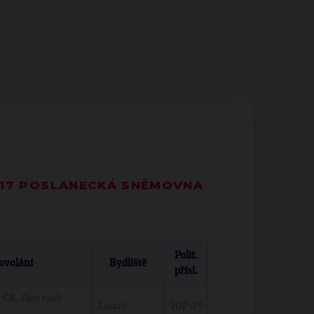
017 POSLANECKÁ SNĚMOVNA
Polit.
ovolání
Bydliště
přísl.
 ČR, člen rady
Louny
TOP 09