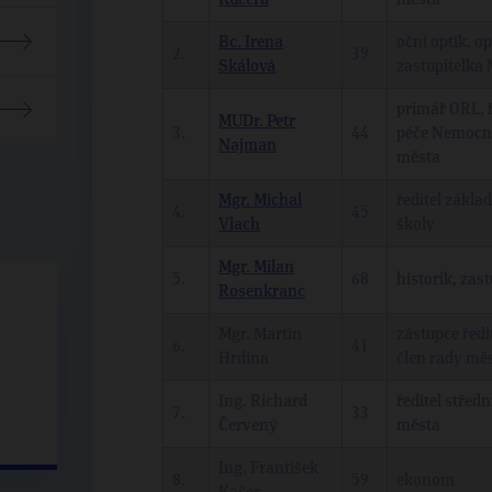
Bc. Irena
oční optik, o
2.
39
Skálová
zastupitelka 
primář ORL, ř
MUDr. Petr
3.
44
péče Nemocni
Najman
města
Mgr. Michal
ředitel zákla
4.
45
Vlach
školy
Mgr. Milan
5.
68
historik, zas
Rosenkranc
Mgr. Martin
zástupce ředi
6.
41
Hrdina
člen rady mě
Ing. Richard
ředitel středn
7.
33
Červený
města
Ing. František
8.
59
ekonom