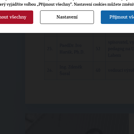
Pochmanová
terý vyjádříte volbou „Přijmout všechny“. Nastavení cookies můžete změni
23.
Jan Mrzílek
64
důchodce, řed
nout všechny
Nastavení
Přijmout v
učitel základn
24.
Mgr. Petr Pánek
34
města Mikulá
spisovatel, 
PaedDr. Ivo
25.
52
pedagog na U
Harák, Ph.D.
Labem
Ing. Zdeněk
26.
40
vedoucí výro
Šoral