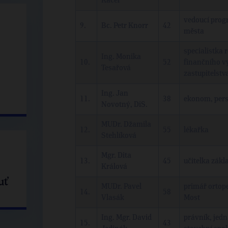
Kačer
vedoucí progr
9.
Bc. Petr Knorr
42
města
specialistka 
Ing. Monika
10.
52
finančního v
Tesařová
zastupitelstv
Ing. Jan
11.
38
ekonom, pers
Novotný, DiS.
MUDr. Džamila
12.
55
lékařka
Stehlíková
Mgr. Dita
13.
45
učitelka zákl
Králová
uť
MUDr. Pavel
primář ortop
14.
58
Vlasák
Most
Ing. Mgr. David
právník, jedn
15.
43