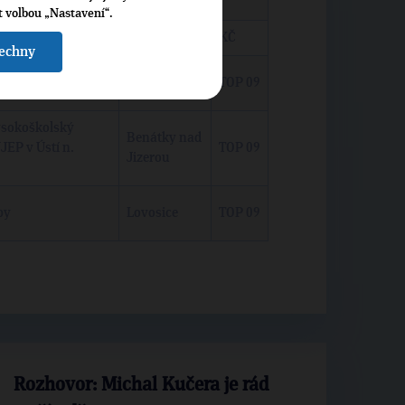
t volbou „Nastavení“.
itel nadace
Jirkov
KČ
šechny
í školy, zastupitel
Mikulášovice
TOP 09
šovice
vysokoškolský
Benátky nad
JEP v Ústí n.
TOP 09
Jizerou
by
Lovosice
TOP 09
Rozhovor: Michal Kučera je rád