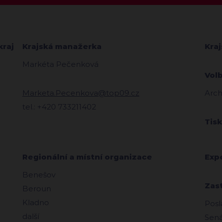
kraj
Krajská manažerka
Kra
Markéta Pečenková
Vol
Marketa.Pecenkova@top09.cz
Arch
tel.: +420 733211402
Tis
Regionální a místní organizace
Exp
Benešov
Zas
Beroun
Kladno
Posl
další
Sená