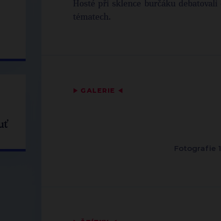
Hosté při sklence burčáku debatovali o
tématech.
▶
GALERIE
◀
uť
Fotografie 1