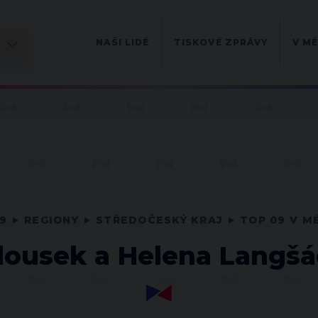
NAŠI LIDÉ
TISKOVÉ ZPRÁVY
V MÉ
9
REGIONY
STŘEDOČESKÝ KRAJ
TOP 09 V M
lousek a Helena Langšád