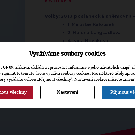
▶
ŠTÍTKY
◀
Volby:
2013 poslanecká sněmovna
1. Miroslav Kalousek
2. Helena Langšádlová
4. Nina Nováková
8. Patrik Brodan
Využíváme soubory cookies
27. Pavla Hlavsová
TOP 09, získává, ukládá a zpracovává informace o jeho uživatelích (např. sí
je zajímá). K tomuto účelu využívá soubory cookies. Pro některé účely zpra
terý vyjádříte volbou „Přijmout všechny“. Nastavení cookies můžete změni
nout všechny
Nastavení
Přijmout v