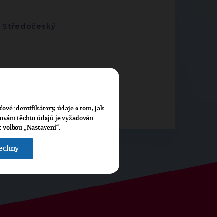
-
Středočeský
ťové identifikátory, údaje o tom, jak
cování těchto údajů je vyžadován
t volbou „Nastavení“.
šechny