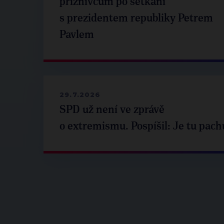
příznivcům po setkání
s prezidentem republiky Petrem
Pavlem
29.7.2026
SPD už není ve zprávě
o extremismu. Pospíšil: Je tu pach