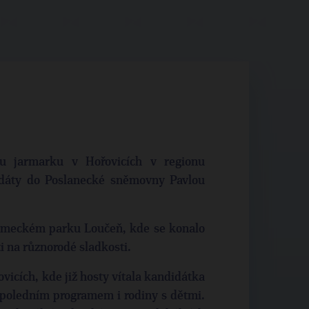
mu jarmarku v Hořovicích v regionu
idáty do Poslanecké sněmovny Pavlou
zámeckém parku Loučeň, kde se konalo
ti na různorodé sladkosti.
icích, kde již hosty vítala kandidátka
dpoledním programem i rodiny s dětmi.