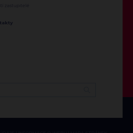
ští zastupitelé
takty
 ÚDAJE
INFORMACE O WEBU
MAPA STRÁNEK