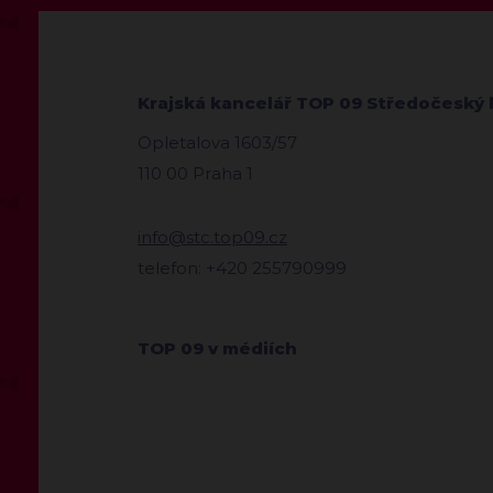
Krajská kancelář TOP 09 Středočeský 
Opletalova 1603/57
110 00 Praha 1
info@stc.top09.cz
telefon: +420 255790999
TOP 09 v médiích