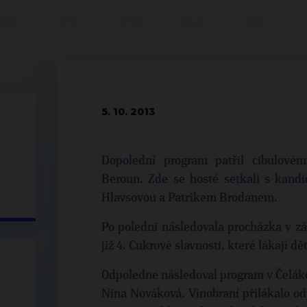
5. 10. 2013
Dopolední program patřil cibulové
Beroun. Zde se hosté setkali s kand
Hlavsovou a Patrikem Brodanem.
Po poledni následovala procházka v 
již 4. Cukrové slavnosti, které lákají dě
Odpoledne následoval program v Čelákov
Nina Nováková. Vinobraní přilákalo o