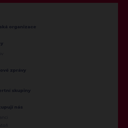
jská organizace
by
iv
kové zprávy
ertní skupiny
tupují nás
anci
toři