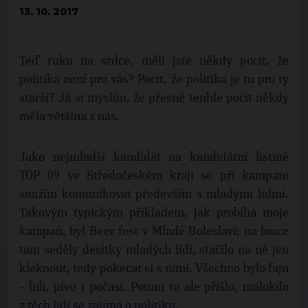
13. 10. 2017
Teď ruku na srdce, měli jste někdy pocit, že
politika není pro vás? Pocit, že politika je tu pro ty
starší? Já si myslím, že přesně tenhle pocit někdy
měla většina z nás.
Jako nejmladší kandidát na kandidátní listině
TOP 09 ve Středočeském kraji se při kampani
snažím komunikovat především s mladými lidmi.
Takovým typickým příkladem, jak probíhá moje
kampaň, byl Beer fest v Mladé Boleslavi; na louce
tam seděly desítky mladých lidí, stačilo na ně jen
kleknout, tedy pokecat si s nimi. Všechno bylo fajn
- lidi, pivo i počasí. Potom to ale přišlo, málokdo
z těch lidí se zajímá o politiku.