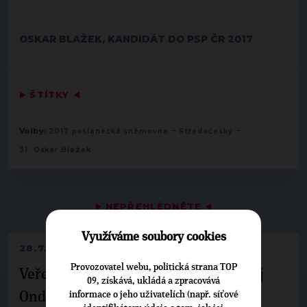
OSKAR BLAŽEK, KANDIDÁT DO PSP ČR 2017
▶
ŠTÍTKY
◀
-
-
Volby:
2017 poslanecká sněmovna
Středočeský
31. Oskar Blažek
▶
NEPŘEHLÉDNĚTE
◀
Využíváme soubory cookies
28.7.2026
Provozovatel webu, politická strana TOP
Veřejné finance, euro i školství. Matěj
09, získává, ukládá a zpracovává
informace o jeho uživatelích (např. síťové
Ondřej Havel jednal s prezidentem