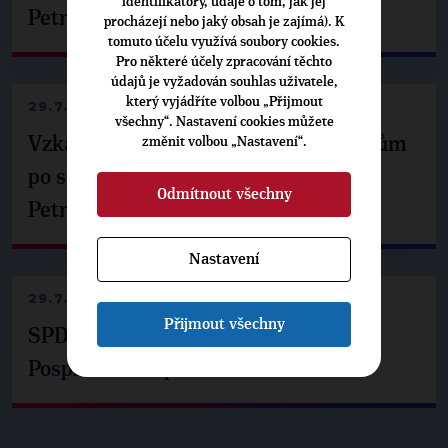
identifikátory, údaje o tom, jak jej
Petrem Pavlem
procházejí nebo jaký obsah je zajímá). K
tomuto účelu využívá soubory cookies.
Pro některé účely zpracování těchto
údajů je vyžadován souhlas uživatele,
který vyjádříte volbou „Přijmout
29.7.2026
všechny“. Nastavení cookies můžete
Vzkaz Matěje Ondřeje Havla příznivcům
změnit volbou „Nastavení“.
po setkání s prezidentem republiky
Odmítnout všechny
Petrem Pavlem
Nastavení
29.7.2026
Přijmout všechny
SPD už není ve zprávě o extremismu.
Pospíšil: Je tu pachuť