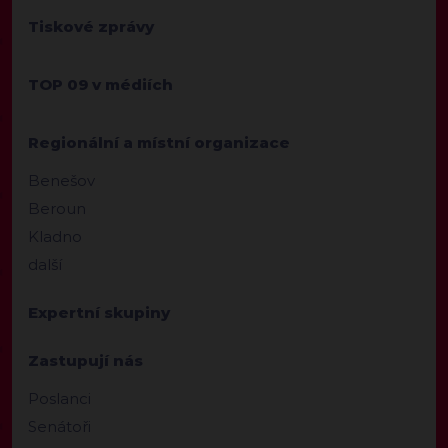
Tiskové zprávy
TOP 09 v médiích
Regionální a místní organizace
Benešov
Beroun
Kladno
další
Expertní skupiny
Zastupují nás
Poslanci
Senátoři