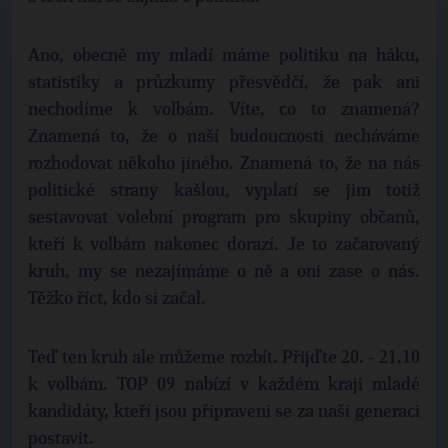
Ano, obecně my mladí máme politiku na háku,
statistiky a průzkumy přesvědčí, že pak ani
nechodíme k volbám. Víte, co to znamená?
Znamená to, že o naší budoucnosti necháváme
rozhodovat někoho jiného. Znamená to, že na nás
politické strany kašlou, vyplatí se jim totiž
sestavovat volební program pro skupiny občanů,
kteří k volbám nakonec dorazí. Je to začarovaný
kruh, my se nezajímáme o ně a oni zase o nás.
Těžko říct, kdo si začal.
Teď ten kruh ale můžeme rozbít. Přijďte 20. - 21.10
k volbám. TOP 09 nabízí v každém kraji mladé
kandidáty, kteří jsou připraveni se za naši generaci
postavit.