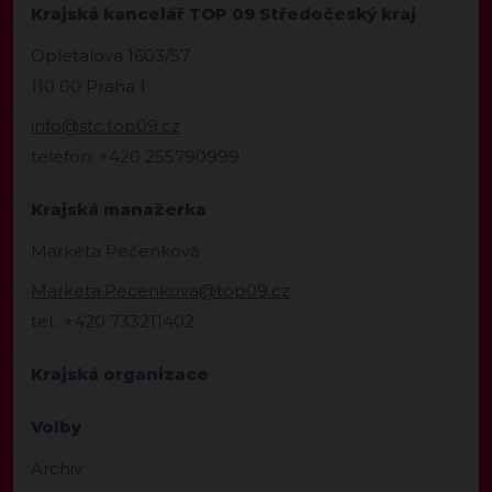
Krajská kancelář TOP 09 Středočeský kraj
Opletalova 1603/57
110 00 Praha 1
info@stc.top09.cz
telefon: +420 255790999
Krajská manažerka
Markéta Pečenková
Marketa.Pecenkova@top09.cz
tel.: +420 733211402
Krajská organizace
Volby
Archiv