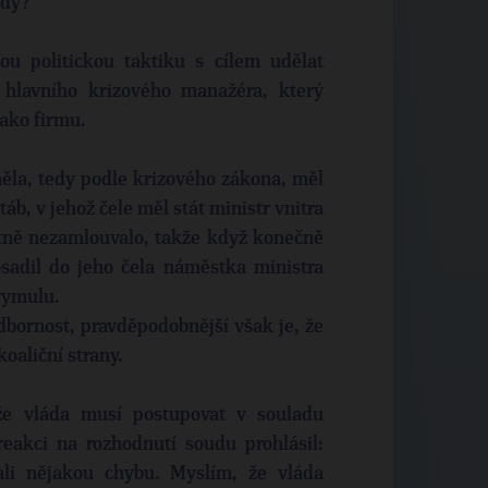
ády?
u politickou taktiku s cílem udělat
 hlavního krizového manažéra, který
jako firmu.
ěla, tedy podle krizového zákona, měl
áb, v jehož čele měl stát ministr vnitra
tně nezamlouvalo, takže když konečně
osadil do jeho čela náměstka ministra
rymulu.
bornost, pravděpodobnější však je, že
koaliční strany.
že vláda musí postupovat v souladu
eakci na rozhodnutí soudu prohlásil:
li nějakou chybu. Myslím, že vláda