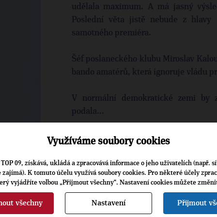
udělala maximum. A má jasný výslede
Poslední věta jistě nebude z hlavy
samotného premiéra.
Šéf poslaneckého klubu Miroslav Kalou
bando amatérů, která ignoruje vládu pr
V normální demokratické zemi by z
podala...
Využíváme soubory cookies
MUDR. MILOŠ REJMONT, ČLEN TOP 09
DIAGNOSTIKU PRSOU
TOP 09, získává, ukládá a zpracovává informace o jeho uživatelích (např. sí
je zajímá). K tomuto účelu využívá soubory cookies. Pro některé účely zpra
terý vyjádříte volbou „Přijmout všechny“. Nastavení cookies můžete změni
nout všechny
Nastavení
Přijmout v