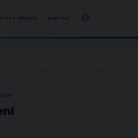
P 09 V MÉDIÍCH
KONTAKT
IÍCH
ení