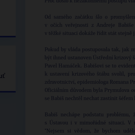
Proč došlo k nezákonnému postupu vl
Od samého začátku šlo o promyšleno
v očích veřejnosti z Andreje Babiše
v těžké situaci dokáže řídit stát stejně 
Pokud by vláda postupovala tak, jak m
být ihned ustanoven Ústřední krizový št
Pavel Hamáček. Babišovi se to eviden
k ustavení krizového štábu svolil, pr
uť
zdravotnictví, epidemiologa Romana P
Oficiálním důvodem byla Prymulova od
se Babiš nechtěl nechat zastínit šéfem 
Babiš nechápe podstatu problému, 
s Ústavou i v mimořádné situaci. V r
"Nejsem si vědom, že bychom uděla