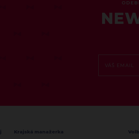
ODEB
NEW
j
Krajská manažerka
Vol