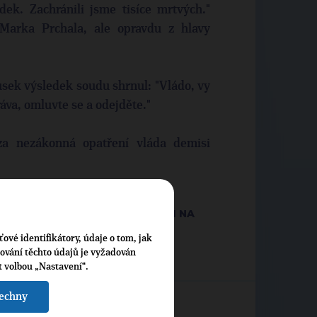
k. Zachránili jsme tisíce mrtvých."
 Marka Prchala, ale opravdu z hlavy
sek výsledek soudu shrnul: "Vládo, vy
áva, omluvte se a odejděte."
a nezákonná opatření vláda demisi
 SEMILY A LÉKAŘ SE ZAMĚŘENÍM NA
ťové identifikátory, údaje o tom, jak
cování těchto údajů je vyžadován
t volbou „Nastavení“.
šechny