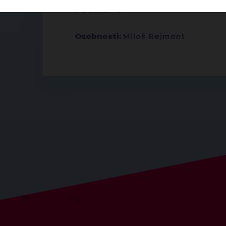
▶
ŠTÍTKY
◀
Osobnosti:
Miloš Rejmont