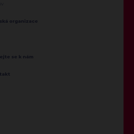
iv
jská organizace
ejte se k nám
takt