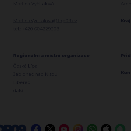
Martina Vyčítalová
Arch
Martina.Vycitalova@top09.cz
Kra
tel.: +420 604229308
Regionální a místní organizace
Přid
Česká Lípa
Kon
Jablonec nad Nisou
Liberec
další