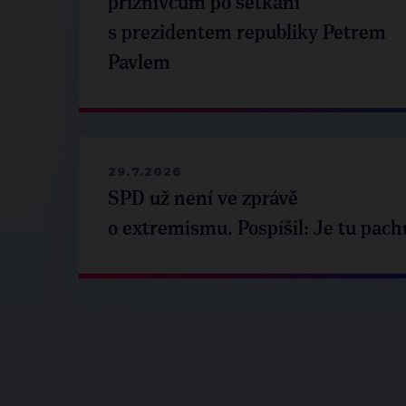
příznivcům po setkání
s prezidentem republiky Petrem
Pavlem
29.7.2026
SPD už není ve zprávě
o extremismu. Pospíšil: Je tu pach