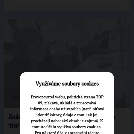
Využíváme soubory cookies
22. 10. 2013
Provozovatel webu, politická strana TOP
09, získává, ukládá a zpracovává
informace o jeho uživatelích (např. síťové
identifikátory, údaje o tom, jak jej
Známé osobnosti a politici telefonují za
procházejí nebo jaký obsah je zajímá). K
TOP 09 voličům
tomuto účelu využívá soubory cookies.
Pro některé účely zpracování těchto