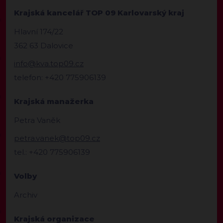
Krajská kancelář TOP 09 Karlovarský kraj
Hlavní 174/22
362 63 Dalovice
info@kva.top09.cz
telefon: +420 775906139
Krajská manažerka
Petra Vaněk
petra.vanek@top09.cz
tel.: +420 775906139
Volby
Archiv
Krajská organizace