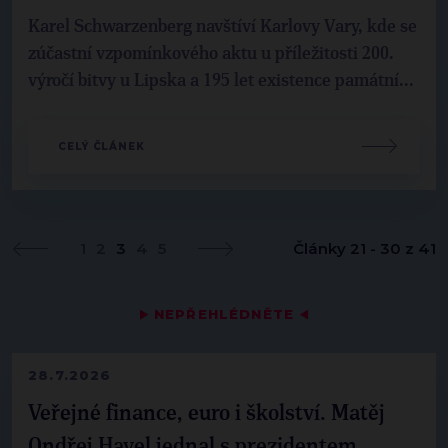
Karel Schwarzenberg navštíví Karlovy Vary, kde se
zúčastní vzpomínkového aktu u příležitosti 200.
výročí bitvy u Lipska a 195 let existence památní...
CELÝ ČLÁNEK
1
2
3
4
5
Články 21 - 30 z 41
▶
NEPŘEHLÉDNĚTE
◀
28.7.2026
Veřejné finance, euro i školství. Matěj
Ondřej Havel jednal s prezidentem