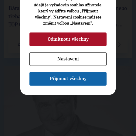
údajů je vyžadován souhlas uživatele,
Bára Hrzánová, Natálie Kocábová, Pavel Nový nebo
který vyjádříte volbou „Přijmout
třeba Pavlína Filipovská dnes přišli podpořit
všechny“. Nastavení cookies můžete
změnit volbou „Nastavení“.
TOP 09 a Karla Schwarzenberga telefonováním ...
Odmítnout všechny
CELÝ ČLÁNEK
Nastavení
Přijmout všechny