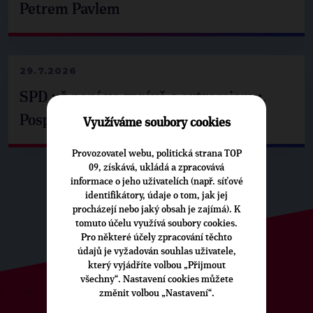
Petrem Pavlem
29.7.2026
SPD už není ve zprávě o extremismu.
Pospíšil: Je tu pachuť
Využíváme soubory cookies
Provozovatel webu, politická strana TOP
09, získává, ukládá a zpracovává
informace o jeho uživatelích (např. síťové
identifikátory, údaje o tom, jak jej
procházejí nebo jaký obsah je zajímá). K
tomuto účelu využívá soubory cookies.
Pro některé účely zpracování těchto
údajů je vyžadován souhlas uživatele,
který vyjádříte volbou „Přijmout
všechny“. Nastavení cookies můžete
změnit volbou „Nastavení“.
ODEBÍREJTE NÁŠ TOPOVÝ