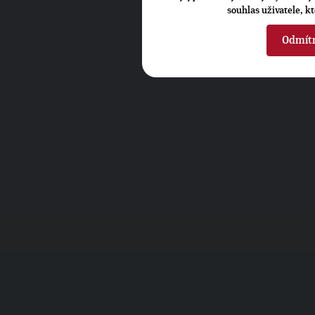
souhlas uživatele, k
Odmít