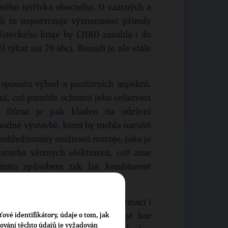
ného tetřívka obecného. O vzácných a
li to nepotvrzuje významnost přírody
steckého kraje by CHKO zasáhla i do
 týkat asi 70 obcí. Rozsah je ale stále
spoustu výhod a pozitivních aspektů.
í, což pomůže ochránit jeho celistvost
ž. Důraz je pak kladen na udržení
hodné výstavbě, která by mohla narušit
 zohledňovány možnosti rozvoje, jako je
ýstavba větrných elektráren, což zase
Tímto způsobem tak lze kombinovat
m.
stává turisticky atraktivní destinací i
ťové identifikátory, údaje o tom, jak
rana území zajistí, že se část hor
cování těchto údajů je vyžadován