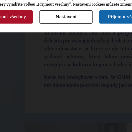
nepromění na apartmánové satelity a
terý vyjádříte volbou „Přijmout všechny“. Nastavení cookies můžete změni
mít jasně vymezené hranice. Chceme s
nout všechny
Nastavení
Přijmout v
například se solární elektrárnou na Mo
v ptačí oblasti bez potřebných pov
stěhování mladých lidí sem a podpoř
důležitá pro rozvoj jednotlivých obcí a 
cílené devastace, ze které se ale tato
zaslouží ochranu, která lidem umož
rozvíjející se kulturní krajinu a bude i
Nelze tak pochybovat o tom, že CHKO
mít dlouhodobé pozitivní dopady jak na k