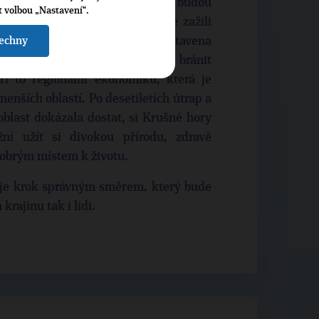
 horské lunaparky. Developeři budou
t volbou „Nastavení“.
e vyhnout situacím, jako jsme zažili
šechny
ldavě, která byla v roce 2010 postavena
olení. Zároveň to ale nebude bránit
í to regionální ekonomiku, která je
menších oblastí. Po desetiletích útrap a
 oblast dokázala dostat, si Krušné hory
ní užít si divokou přírodu, zdravě
 dobrým místem k životu.
 je krok správným směrem, který bude
rajinu tak i lidi.