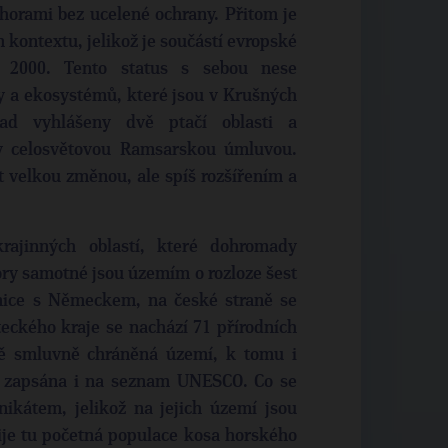
horami bez ucelené ochrany. Přitom je
 kontextu, jelikož je součástí evropské
 2000. Tento status s sebou nese
y a ekosystémů, které jsou v Krušných
lad vyhlášeny dvě ptačí oblasti a
y celosvětovou Ramsarskou úmluvou.
velkou změnou, ale spíš rozšířením a
ajinných oblastí, které dohromady
ry samotné jsou územím o rozloze šest
anice s Německem, na české straně se
eckého kraje se nachází 71 přírodních
vě smluvně chráněná území, k tomu i
a zapsána i na seznam UNESCO. Co se
nikátem, jelikož na jejich území jsou
 Žije tu početná populace kosa horského