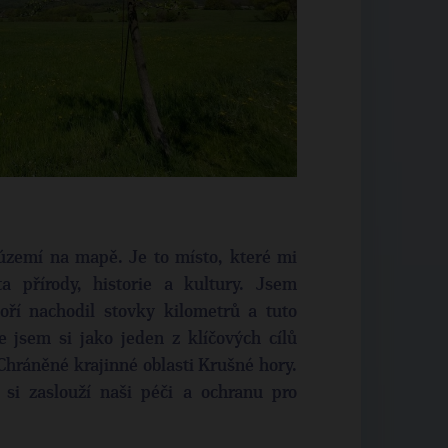
území na mapě. Je to místo, které mi
ta přírody, historie a kultury. Jsem
oří nachodil stovky kilometrů a tuto
e jsem si jako jeden z klíčových cílů
Chráněné krajinné oblasti Krušné hory.
 si zaslouží naši péči a ochranu pro