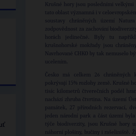
Krušné hory jsou posledními velkými 
tato oblast významná i v celoevropském
soustavy chráněných území Natura
zodpovědnost za zachování biodiverzit
horách jedinečné. Byly tu napřík
krušnohorské mokřady jsou chráněn
Navrhované CHKO by tak nemuselo být 
ucelením.
Česko má celkem 26 chráněných kr
pokrývají 15% rozlohy země. Krušné ho
tisíc kilometrů čtverečních podél hr
nachází zhruba čtvrtina. Na území Úst
památek, 27 přírodních rezervací, d
jeden národní park a část území byl
týče biodiverzity, jsou Krušné hory u
uť
náhorní plošiny, bučiny i rašeliniště.