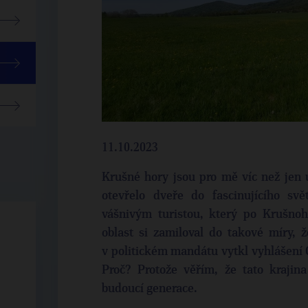
11.10.2023
Krušné hory jsou pro mě víc než jen 
otevřelo dveře do fascinujícího svě
vášnivým turistou, který po Krušnoh
oblast si zamiloval do takové míry, ž
v politickém mandátu vytkl vyhlášení 
Proč? Protože věřím, že tato krajina
budoucí generace.