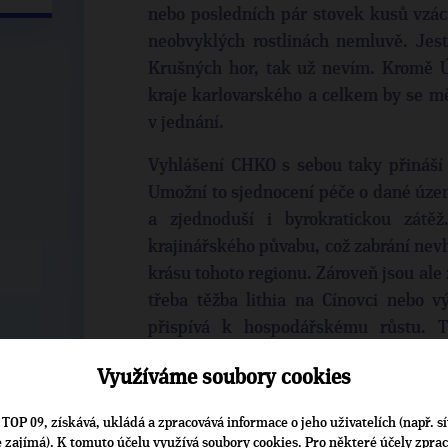
nebo posledních pár stovek kusů vzác
neobvyklých rostlinách nemluvě. Jest
Krušných hor, tak už nevím. Kromě Ú
kraje karlovarského a celkem by se měl
v jednání.
Vyhlášení CHKO s sebou taky přináší 
Umožní to sjednocení péče o dané územ
a zjednoduší i byrokratickou zátě
krajinářského půvabu, což zabrání nev
krásu tohoto regionu. Zároveň jsou ale
třeba těžba lithia na Cínovci nebo v
přispívá k hospodářskému růstu. 
ochranu přírody s udržitelným rozvoje
Využíváme soubory cookies
Kdysi opomíjené Krušnohoří se zároveň 
TOP 09, získává, ukládá a zpracovává informace o jeho uživatelích (např. sí
vyhledávaným místem k bydlení. Och
je zajímá). K tomuto účelu využívá soubory cookies. Pro některé účely zpra