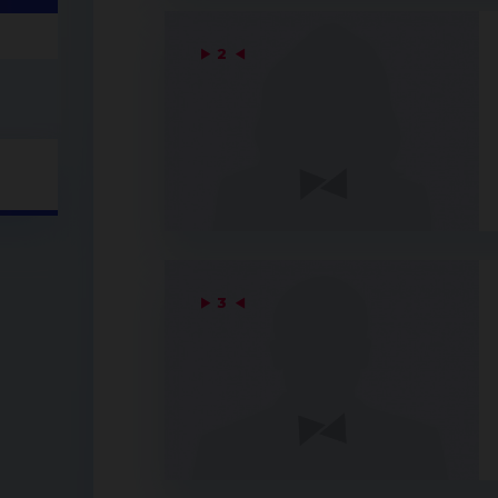
▶
2
◀
▶
3
◀