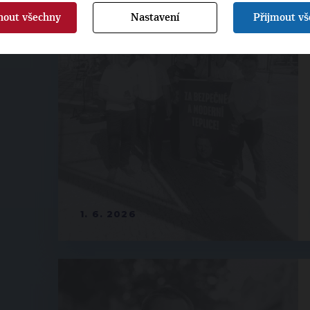
nout všechny
Nastavení
Přijmout v
1. 6. 2026