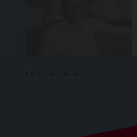
1
2
3
...
10
...
94
95