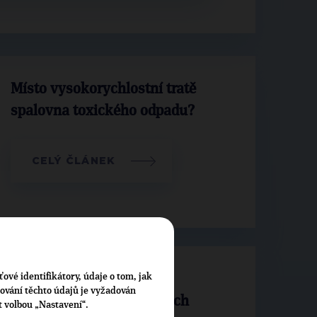
Místo vysokorychlostní tratě
spalovna toxického odpadu?
CELÝ ČLÁNEK
ťové identifikátory, údaje o tom, jak
Zástupci TOP 09 posilují
cování těchto údajů je vyžadován
kandidátku ODS v Teplicích
t volbou „Nastavení“.