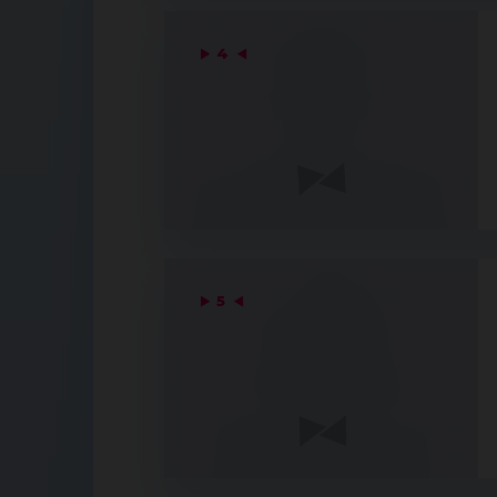
▶
4
◀
▶
5
◀