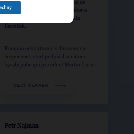
Kampaň odstartovala s důrazem na
šechny
bezpečnost, start podpořil senátor a
bývalý policejní prezident Martin
Červíček.
Kampaň odstartovala s důrazem na
bezpečnost, start podpořil senátor a
bývalý policejní prezident Martin Červí...
CELÝ ČLÁNEK
Petr Najman