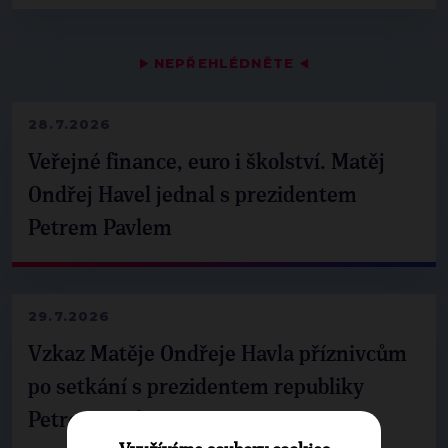
▶
NEPŘEHLÉDNĚTE
◀
28.7.2026
Veřejné finance, euro i školství. Matěj
Ondřej Havel jednal s prezidentem
Petrem Pavlem
29.7.2026
Vzkaz Matěje Ondřeje Havla příznivcům
po setkání s prezidentem republiky
Petrem Pavlem