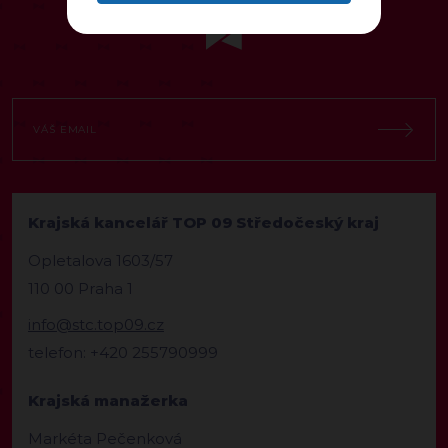
Krajská kancelář TOP 09 Středočeský kraj
Opletalova 1603/57
110 00 Praha 1
info@stc.top09.cz
telefon: +420 255790999
Krajská manažerka
Markéta Pečenková