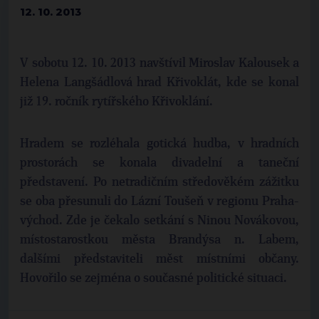
12. 10. 2013
V sobotu 12. 10. 2013 navštívil Miroslav Kalousek a
Helena Langšádlová hrad Křivoklát, kde se konal
již 19. ročník rytířského Křivoklání.
Hradem se rozléhala gotická hudba, v hradních
prostorách se konala divadelní a taneční
představení. Po netradičním středověkém zážitku
se oba přesunuli do Lázní Toušeň v regionu Praha-
východ. Zde je čekalo setkání s Ninou Novákovou,
místostarostkou města Brandýsa n. Labem,
dalšími představiteli měst místními občany.
Hovořilo se zejména o současné politické situaci.