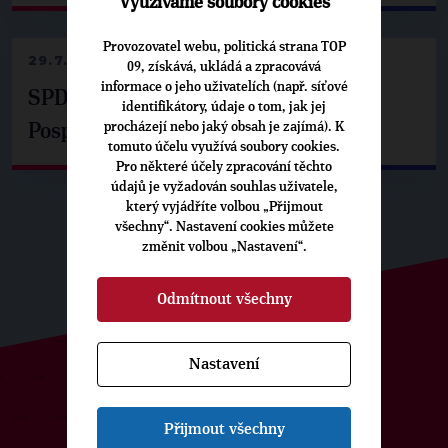
Využíváme soubory cookies
Provozovatel webu, politická strana TOP
29.7.2026
09, získává, ukládá a zpracovává
informace o jeho uživatelích (např. síťové
SPD už není ve zprávě o extremismu.
identifikátory, údaje o tom, jak jej
procházejí nebo jaký obsah je zajímá). K
Pospíšil: Je tu pachuť
tomuto účelu využívá soubory cookies.
Pro některé účely zpracování těchto
údajů je vyžadován souhlas uživatele,
který vyjádříte volbou „Přijmout
všechny“. Nastavení cookies můžete
změnit volbou „Nastavení“.
Odmítnout všechny
Nastavení
ODEBÍREJTE NÁŠ TOPOVÝ
Přijmout všechny
NEWSLETTER