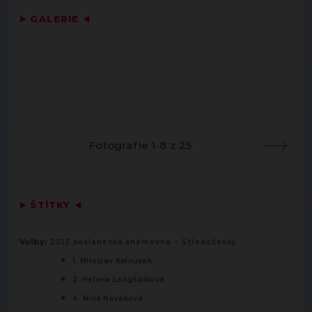
▶
GALERIE
◀
Fotografie 1-8 z 25
▶
ŠTÍTKY
◀
-
Volby:
2013 poslanecká sněmovna
Středočeský
1. Miroslav Kalousek
2. Helena Langšádlová
4. Nina Nováková