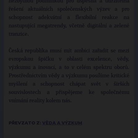
nezbytnou podmínkou pro úspěšná a udržitelná
řešení aktuálních společenských výzev a pro
schopnost adekvátní a flexibilní reakce na
nastupující megatrendy, včetně digitální a zelené
tranzice.
Česká republika musí mít ambici zařadit se mezi
evropskou špičku v oblasti excelence, vědy,
výzkumu a inovací, a to v celém spektru oborů.
Prostřednictvím vědy a výzkumu posílíme kritické
myšlení a schopnost chápat svět v širších
souvislostech a přispějeme ke společnému
vnímání reality kolem nás.
PŘEVZATO Z:
VĚDA A VÝZKUM