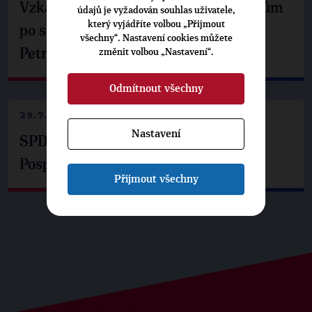
Vzkaz Matěje Ondřeje Havla příznivcům
údajů je vyžadován souhlas uživatele,
který vyjádříte volbou „Přijmout
po setkání s prezidentem republiky
všechny“. Nastavení cookies můžete
Petrem Pavlem
změnit volbou „Nastavení“.
Odmítnout všechny
29.7.2026
Nastavení
SPD už není ve zprávě o extremismu.
Pospíšil: Je tu pachuť
Přijmout všechny