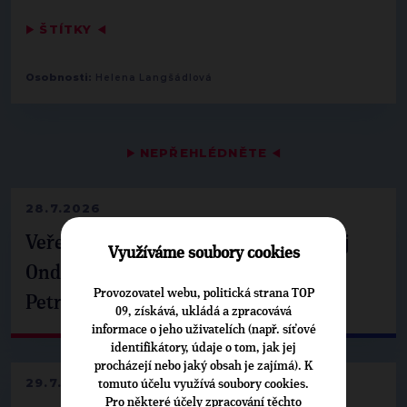
▶
ŠTÍTKY
◀
Osobnosti:
Helena Langšádlová
▶
NEPŘEHLÉDNĚTE
◀
28.7.2026
Veřejné finance, euro i školství. Matěj
Využíváme soubory cookies
Ondřej Havel jednal s prezidentem
Provozovatel webu, politická strana TOP
Petrem Pavlem
09, získává, ukládá a zpracovává
informace o jeho uživatelích (např. síťové
identifikátory, údaje o tom, jak jej
procházejí nebo jaký obsah je zajímá). K
29.7.2026
tomuto účelu využívá soubory cookies.
Pro některé účely zpracování těchto