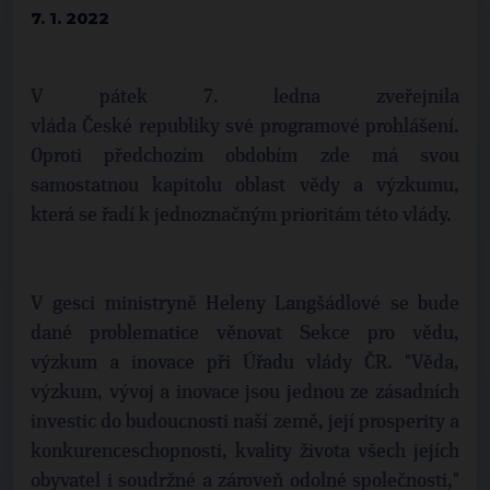
7. 1. 2022
V pátek 7. ledna zveřejnila
vláda České republiky své programové prohlášení.
Oproti předchozím obdobím zde má svou
samostatnou kapitolu oblast vědy a výzkumu,
která se řadí k jednoznačným prioritám této vlády.
V gesci ministryně Heleny Langšádlové se bude
dané problematice věnovat Sekce pro vědu,
výzkum a inovace při Úřadu vlády ČR. "Věda,
výzkum, vývoj a inovace jsou jednou ze zásadních
investic do budoucnosti naší země, její prosperity a
konkurenceschopnosti, kvality života všech jejích
obyvatel i soudržné a zároveň odolné společnosti,"