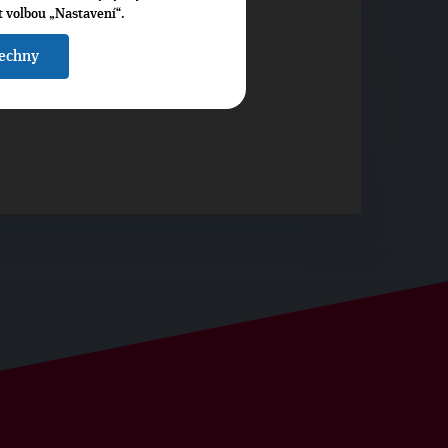
t volbou „Nastavení“.
šechny