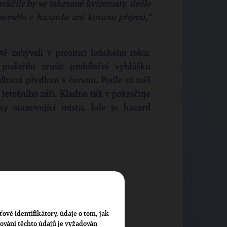
šířily by se takzvané kvízomaty, došlo
emělo z hazardu ani korunu příjmů,“
ě zabývali v prosinci loňského roku.
podařilo zrušit prohibiční vyhlášku
lbami předloni v červnu. Podle ní měl
letošního září. Kladno tak v pokračuje
ky stanovující místa, kde je hazard
ťové identifikátory, údaje o tom, jak
cování těchto údajů je vyžadován