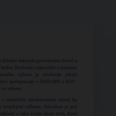
o Kladno zakázalo provozování loterií a
 budou Kladeňáci odpovídat v místním
avného výboru je předseda zdejší
měru spolupracuje s ČSSD,ODS a KDU-
e ve výboru.
 v největším středočeském městě by
mi krajskými volbami. Důvodem je prý
áklady a také zvýšit účast těch, kteří