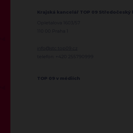
Krajská kancelář TOP 09 Středočeský 
Opletalova 1603/57
110 00 Praha 1
info@stc.top09.cz
telefon: +420 255790999
TOP 09 v médiích