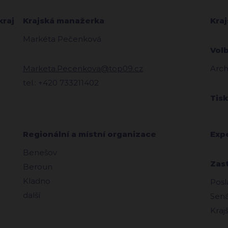
kraj
Krajská manažerka
Kra
Markéta Pečenková
Vol
Marketa.Pecenkova@top09.cz
Arch
tel.: +420 733211402
Tis
Regionální a místní organizace
Exp
Benešov
Zas
Beroun
Kladno
Posl
další
Sená
Kraj