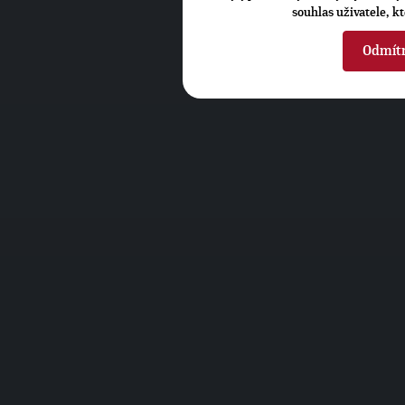
souhlas uživatele, k
Odmít