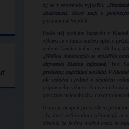
by se v referendu vyjádřili.
„Položená
zkušeností, které mají s podobný
poznamenal Soudek.
Podle něj problém hazardu v Kladně 
výboru se v tomto směru opírá o průz
vedená koalicí Volba pro Kladno, A
„Většina dotázaných se vyjádřila prot
obyvatele Kladna zajímavé,“
řekl S
uť
problémy, například sociální. V Kladně
ale ochotni i jednat o nějakém velm
přípravného výboru. Zároveň odmítá ar
pro vznik nelegálních a nekontrolovat
O tom je naopak přesvědčen primátor 
„Ti, kteří referendum připravují, si 
zřejmé, že jediná možná cesta je reg