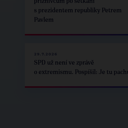
příznivcům po setkání
s prezidentem republiky Petrem
Pavlem
29.7.2026
SPD už není ve zprávě
o extremismu. Pospíšil: Je tu pach