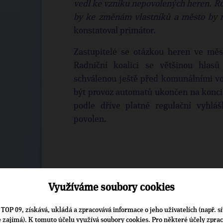
vedl ke vzniku nepovolených heren. Roz
by ke změnám vlastníků a město by n
konstatoval primátor.
Zastupitelé se otázkou heren ve měst
Radniční koalici se většinou hlasů 
schválenou ještě před komunálními vo
být provoz automatů ukončen na konci 
podle dříve platné regulační vyhláš
povolen.
ROBERT BOŽOVSKÝ
Využíváme soubory cookies
ZDROJ: KLADENSKÝ DENÍK; 21.3.2016
TOP 09, získává, ukládá a zpracovává informace o jeho uživatelích (např. sí
je zajímá). K tomuto účelu využívá soubory cookies. Pro některé účely zpra