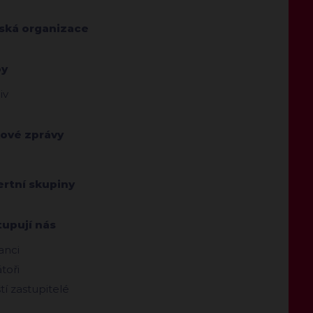
jská organizace
by
iv
kové zprávy
ertní skupiny
tupují nás
anci
toři
ští zastupitelé