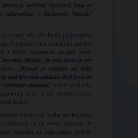
 otázka je ověřená. Vycházeli jsme ze
m referendem v Karlových Varech,“
veřejnost tíží. Předseda přípravného
kum, který před časem nechala radnice
NO a KSČM vypracovat na pěší zóně.
i hernám. Myslím, že toto téma je pro
oudek.
„Hazard je navázán na další
 by měl být zcela zakázán. Byli bychom
i výrazném omezení,“
uvedl předseda
gumenty, že by se tím otevřel prostor
elných heren.
Kladna Milan Volf (Volba pro Kladno).
neuvědomují, co by mohli způsobit. Je
ulace hazardu, ne jeho zákaz, jenž by