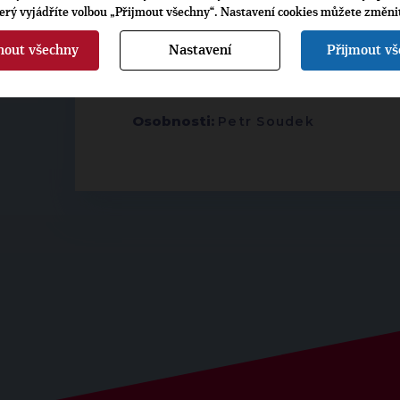
terý vyjádříte volbou „Přijmout všechny“. Nastavení cookies můžete změni
nout všechny
Nastavení
Přijmout v
▶
ŠTÍTKY
◀
Osobnosti:
Petr Soudek