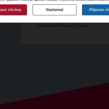
nout všechny
Nastavení
Přijmout v
▶
ŠTÍTKY
◀
Osobnosti:
Václav Švenda