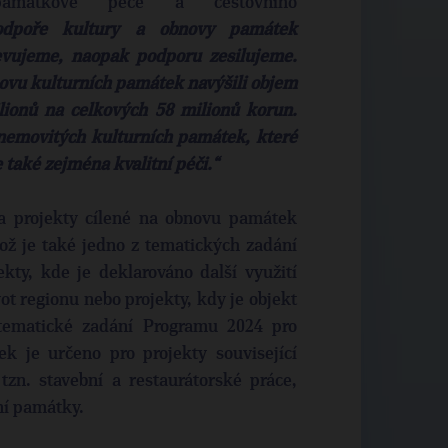
památkové péče a cestovního
odpoře kultury a obnovy památek
evujeme, naopak podporu zesilujeme.
novu kulturních památek navýšili objem
lionů na celkových 58 milionů korun.
nemovitých kulturních památek, které
e také zejména kvalitní péči.“
na projekty cílené na obnovu památek
ož je také jedno z tematických zadání
kty, kde je deklarováno další využití
ot regionu nebo projekty, kdy je objekt
 tematické zadání Programu 2024 pro
k je určeno pro projekty související
zn. stavební a restaurátorské práce,
ní památky.