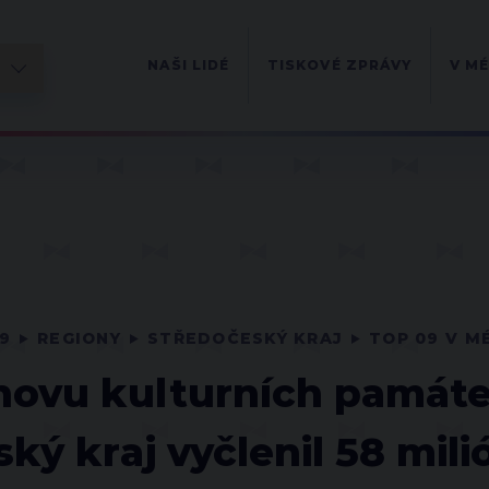
NAŠI LIDÉ
TISKOVÉ ZPRÁVY
V MÉ
9
REGIONY
STŘEDOČESKÝ KRAJ
TOP 09 V M
novu kulturních památe
ký kraj vyčlenil 58 mil