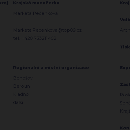
kraj
Krajská manažerka
Kra
Markéta Pečenková
Vol
Marketa.Pecenkova@top09.cz
Arch
tel.: +420 733211402
Tis
Regionální a místní organizace
Exp
Benešov
Zas
Beroun
Kladno
Posl
další
Sená
Kraj
Kon