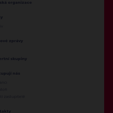
jská organizace
by
iv
kové zprávy
ertní skupiny
tupují nás
anci
toři
ští zastupitelé
takty