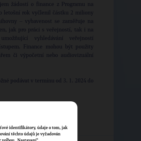
jem žádostí o finance z Programu na
 letošní rok vyčlenil částku 2 miliony
nihovny – vybavenost se zaměřuje na
, jak pro práci s veřejností, tak i na
možňující vyhledávání veřejností
ístupem. Finance mohou být použity
řem či výpočetní nebo audiovizuální
žné podávat v termínu od 3. 1. 2024 do
ťové identifikátory, údaje o tom, jak
cování těchto údajů je vyžadován
t volbou „Nastavení“.