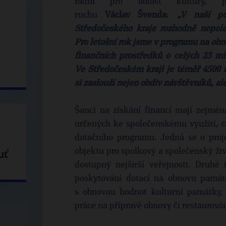
radní pro oblast kultury, 
ruchu
Václav Švenda
:
„V naší p
Středočeského kraje rozhodně nepol
Pro letošní rok jsme v programu na ob
finančních prostředků o celých 23 mi
Ve Středočeském kraji je téměř 4500 
si zaslouží nejen obdiv návštěvníků, al
Šanci na získání financí mají zejmé
určených ke společenskému využití, c
dotačního programu. Jedná se o proje
objektu pro spolkový a společenský živ
uť
dostupný nejširší veřejnosti. Druhé
poskytování dotací na obnovu památe
s obnovou hodnot kulturní památky, t
práce na přípravě obnovy či restaurová