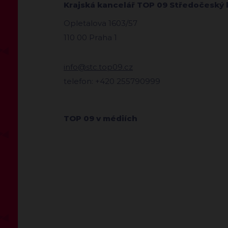
Krajská kancelář TOP 09 Středočeský 
Opletalova 1603/57
110 00 Praha 1
info@stc.top09.cz
telefon: +420 255790999
TOP 09 v médiích