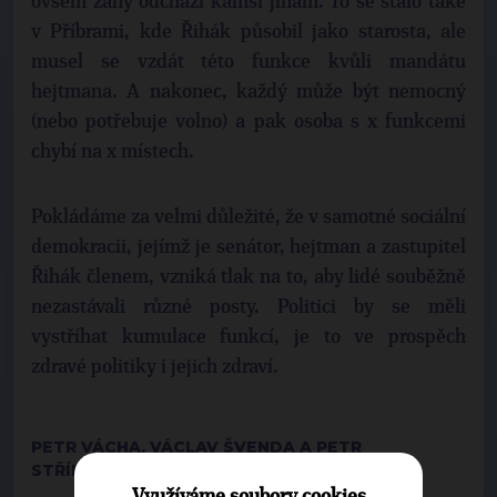
ovšem záhy odchází kamsi jinam. To se stalo také
v Příbrami, kde Řihák působil jako starosta, ale
musel se vzdát této funkce kvůli mandátu
hejtmana. A nakonec, každý může být nemocný
(nebo potřebuje volno) a pak osoba s x funkcemi
chybí na x místech.
Pokládáme za velmi důležité, že v samotné sociální
demokracii, jejímž je senátor, hejtman a zastupitel
Řihák členem, vzniká tlak na to, aby lidé souběžně
nezastávali různé posty. Politici by se měli
vystříhat kumulace funkcí, je to ve prospěch
zdravé politiky i jejich zdraví.
PETR VÁCHA, VÁCLAV ŠVENDA A PETR
STŘÍBRNSKÝ - MO TOP 09 PŘÍBRAM
Využíváme soubory cookies