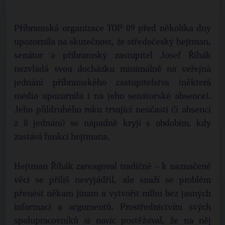
Příbramská organizace TOP 09 před několika dny
upozornila na skutečnost, že středočeský hejtman,
senátor a příbramský zastupitel Josef Řihák
nezvládá svou docházku minimálně na veřejná
jednání příbramského zastupitelstva (některá
média upozornila i na jeho senátorské absence).
Jeho půldruhého roku trvající neúčasti (5 absencí
z 8 jednání) se nápadně kryjí s obdobím, kdy
zastává funkci hejtmana.
Hejtman Řihák zareagoval tradičně – k naznačené
věci se příliš nevyjádřil, ale snaží se problém
přenést někam jinam a vytvořit mlhu bez jasných
informací a argumentů. Prostřednictvím svých
spolupracovníků si navíc postěžoval, že na něj