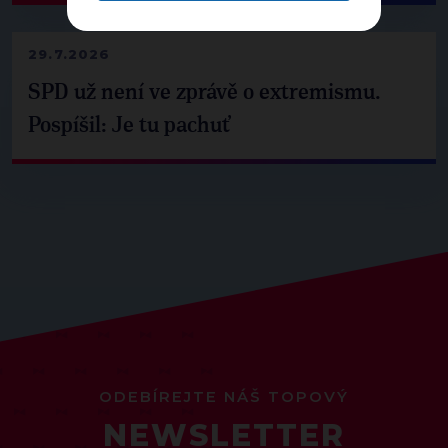
29.7.2026
SPD už není ve zprávě o extremismu.
Pospíšil: Je tu pachuť
ODEBÍREJTE NÁŠ TOPOVÝ
NEWSLETTER