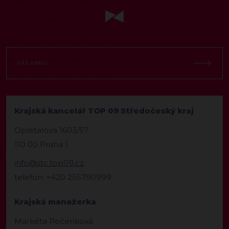
Krajská kancelář TOP 09 Středočeský kraj
Opletalova 1603/57
110 00 Praha 1
info@stc.top09.cz
telefon: +420 255790999
Krajská manažerka
Markéta Pečenková