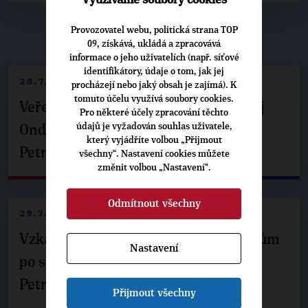
Provozovatel webu, politická strana TOP
▶
NEPŘEHLÉDNĚTE
◀
09, získává, ukládá a zpracovává
informace o jeho uživatelích (např. síťové
identifikátory, údaje o tom, jak jej
28.7.2026
procházejí nebo jaký obsah je zajímá). K
tomuto účelu využívá soubory cookies.
Veřejné finance, euro i školství. Matěj
Pro některé účely zpracování těchto
údajů je vyžadován souhlas uživatele,
Ondřej Havel jednal s prezidentem
který vyjádříte volbou „Přijmout
Petrem Pavlem
všechny“. Nastavení cookies můžete
změnit volbou „Nastavení“.
Odmítnout všechny
29.7.2026
Vzkaz Matěje Ondřeje Havla příznivcům
Nastavení
po setkání s prezidentem republiky
Petrem Pavlem
Přijmout všechny