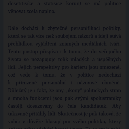
desetitisíce a statisíce korun) se má politice
věnovat zcela naplno.
Dále dochází k zbytečné personifikaci politiky,
která se tak více než soubojem názorů a idejí stává
přehlídkou vyjádření známých mediálních tváří.
Tento postup přispívá i k tomu, že do veřejného
života se nezapojuje tolik mladých a úspěšných
lidí. Jejich perspektivy pro kariéru jsou omezené,
což vede k tomu, že v politice nedochází
k přirozené personální i názorové obměně.
Důležitý je i fakt, že ony „ikony“ politických stran
s mnoha funkcemi jsou pak svými spolustraníky
častěji dosazovány do čela kandidátek. Aby
takzvaně přitáhly lidi. Skutečnost je pak taková, že
voliči v důvěře hlasují pro svého politika, který