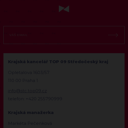
Krajská kancelář TOP 09 Středočeský kraj
Opletalova 1603/57
110 00 Praha 1
info@stc.top09.cz
telefon: +420 255790999
Krajská manažerka
Markéta Pečenková