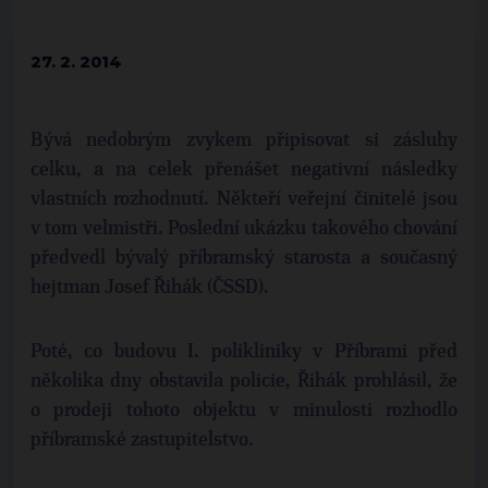
27. 2. 2014
Bývá nedobrým zvykem připisovat si zásluhy
celku, a na celek přenášet negativní následky
vlastních rozhodnutí. Někteří veřejní činitelé jsou
v tom velmistři. Poslední ukázku takového chování
předvedl bývalý příbramský starosta a současný
hejtman Josef Řihák (ČSSD).
Poté, co budovu I. polikliniky v Příbrami před
několika dny obstavila policie, Řihák prohlásil, že
o prodeji tohoto objektu v minulosti rozhodlo
příbramské zastupitelstvo.