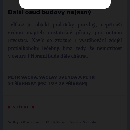
Další osud budovy nejasný
Jelikož je objekt prakticky prázdný, nepřináší
svému majiteli dostatečné příjmy pro nutnou
investici. Navíc se zvažuje i vystěhování zdejší
protialkoholní léčebny, hrozí tedy, že nemovitost
v centru Příbrami bude dále chátrat.
PETR VÁCHA, VÁCLAV ŠVENDA A PETR
STŘÍBRNSKÝ (MO TOP 09 PŘÍBRAM)
▶
ŠTÍTKY
◀
-
Volby:
2014 senát
18 - Příbram: Václav Švenda