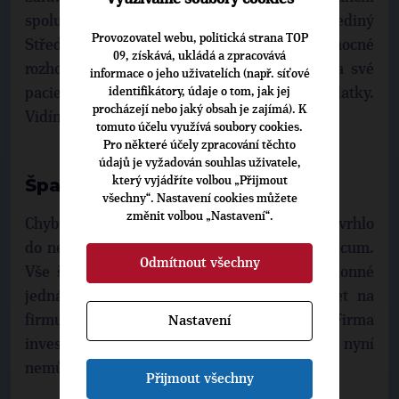
spoluúčasti pacienta. Připomeňme, že jediný
Provozovatel webu, politická strana TOP
Středočeský kraj obcházel donedávna pravomocné
09, získává, ukládá a zpracovává
rozhodnutí soudu o tom, že kraje nemají za své
informace o jeho uživatelích (např. síťové
pacienty hradit zákonné zdravotnické poplatky.
identifikátory, údaje o tom, jak jej
procházejí nebo jaký obsah je zajímá). K
Vidíme v tom jednoznačný rozpor slov a činů.
tomuto účelu využívá soubory cookies.
Pro některé účely zpracování těchto
údajů je vyžadován souhlas uživatele,
Špatné zprávy pro majitele
který vyjádříte volbou „Přijmout
všechny“. Nastavení cookies můžete
změnit volbou „Nastavení“.
Chybné rozhodnutí zastupitelů ODS a ČSSD uvrhlo
do nejistoty nového majitele, společnost Triticum.
Odmítnout všechny
Vše šetří policie a může se prokázat nezákonné
jednání, ale v současnosti je třeba pohlížet na
firmu prizmatem presumpce neviny. Firma
Nastavení
investovala značnou finanční částku, a nyní
nemůže s nemovitostí nakládat.
Přijmout všechny