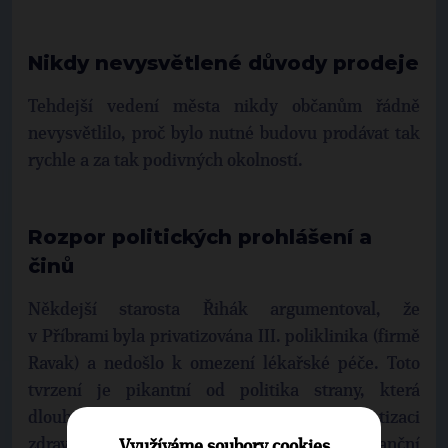
Nikdy nevysvětlené důvody prodeje
Tehdejší vedení města nikdy občanům řádně
nevysvětlilo, proč bylo nutné budovu prodávat tak
rychle a za tak podivných okolností.
Rozpor politických prohlášení a
činů
Někdejší starosta Řihák argumentoval, že
v Příbrami byla privatizována III. poliklinika (firmě
Ravak) a nedošlo k omezení lékařské péče. Toto
tvrzení je pikantní od politika strany, která
dlouhodobě vystupuje jak proti privatizaci
zdravotnictví, tak byť jen drobné finanční
Využíváme soubory cookies