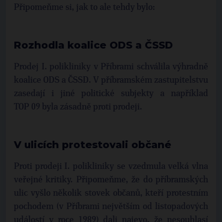
Připomeňme si, jak to ale tehdy bylo:
Rozhodla koalice ODS a ČSSD
Prodej I. polikliniky v Příbrami schválila výhradně
koalice ODS a ČSSD. V příbramském zastupitelstvu
zasedají i jiné politické subjekty a například
TOP 09 byla zásadně proti prodeji.
V ulicích protestovali občané
Proti prodeji I. polikliniky se vzedmula velká vlna
veřejné kritiky. Připomeňme, že do příbramských
ulic vyšlo několik stovek občanů, kteří protestním
pochodem (v Příbrami největším od listopadových
událostí v roce 1989) dali najevo, že nesouhlasí