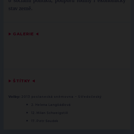
o sociální politiku, podporu rodiny i ekonomický
stav země.
▶
GALERIE
◀
▶
ŠTÍTKY
◀
-
Volby:
2013 poslanecká sněmovna
Středočeský
2. Helena Langšádlová
12. Milan Schweigstill
17. Petr Soudek