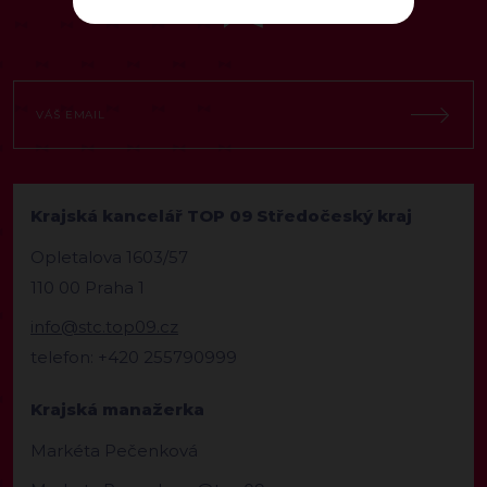
Krajská kancelář TOP 09 Středočeský kraj
Opletalova 1603/57
110 00 Praha 1
info@stc.top09.cz
telefon: +420 255790999
Krajská manažerka
Markéta Pečenková