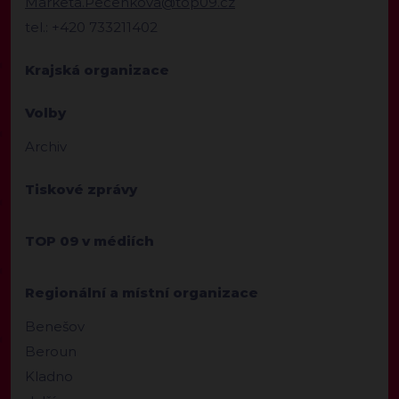
Marketa.Pecenkova@top09.cz
tel.: +420 733211402
Krajská organizace
Volby
Archiv
Tiskové zprávy
TOP 09 v médiích
Regionální a místní organizace
Benešov
Beroun
Kladno