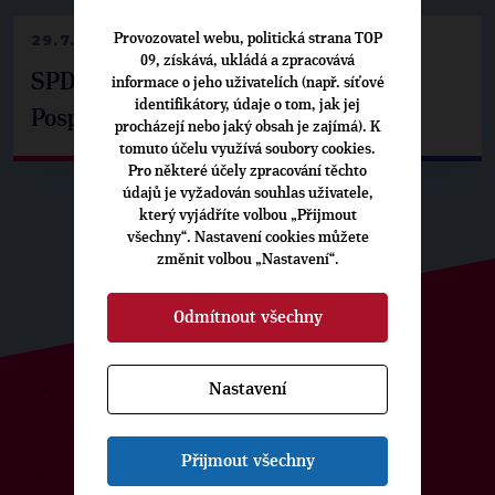
Provozovatel webu, politická strana TOP
29.7.2026
09, získává, ukládá a zpracovává
SPD už není ve zprávě o extremismu.
informace o jeho uživatelích (např. síťové
identifikátory, údaje o tom, jak jej
Pospíšil: Je tu pachuť
procházejí nebo jaký obsah je zajímá). K
tomuto účelu využívá soubory cookies.
Pro některé účely zpracování těchto
údajů je vyžadován souhlas uživatele,
který vyjádříte volbou „Přijmout
všechny“. Nastavení cookies můžete
změnit volbou „Nastavení“.
Odmítnout všechny
Nastavení
ODEBÍREJTE NÁŠ TOPOVÝ
NEWSLETTER
Přijmout všechny