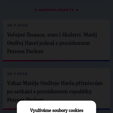
▶
NEPŘEHLÉDNĚTE
◀
28.7.2026
Veřejné finance, euro i školství. Matěj
Ondřej Havel jednal s prezidentem
Petrem Pavlem
29.7.2026
Vzkaz Matěje Ondřeje Havla příznivcům
po setkání s prezidentem republiky
Petrem Pavlem
Využíváme soubory cookies