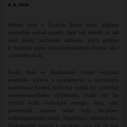
8. 8. 2019
Sběrný dvůr v Českém Brodě začal přijímat
vysloužilé solární panely. Opět tak rozšířil už tak
dost široký sortiment zařízení, která přijímá
k recyklaci nejen od českobrodských občanů, ale i
z širokého okolí.
Český Brod se dlouhodobě věnuje recyklaci
použitého elektra a spolupracuje s neziskovou
společností Asekol, která mu vydala tzv. certifikát
environmentálního vyúčtování. Podle něj lze
vyčíslit kolik elektrické energie, ropy, uhlí,
primárních surovin nebo vody recyklace
elektrospotřebičů ušetří. Například v loňském roce
Českobrodští předali k recyklaci více jak 24 tisíc