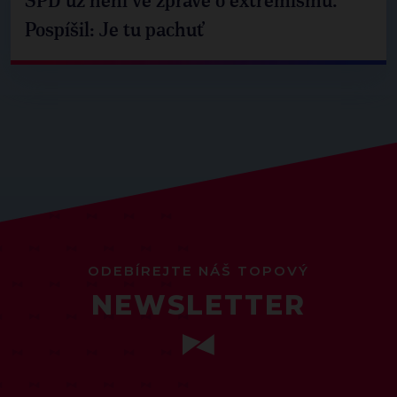
SPD už není ve zprávě o extremismu.
Pospíšil: Je tu pachuť
ODEBÍREJTE NÁŠ TOPOVÝ
NEWSLETTER