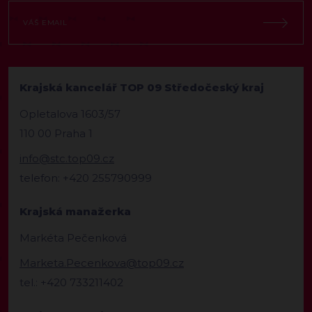
Krajská kancelář TOP 09 Středočeský kraj
Opletalova 1603/57
110 00 Praha 1
info@stc.top09.cz
telefon: +420 255790999
Krajská manažerka
Markéta Pečenková
Marketa.Pecenkova@top09.cz
tel.: +420 733211402