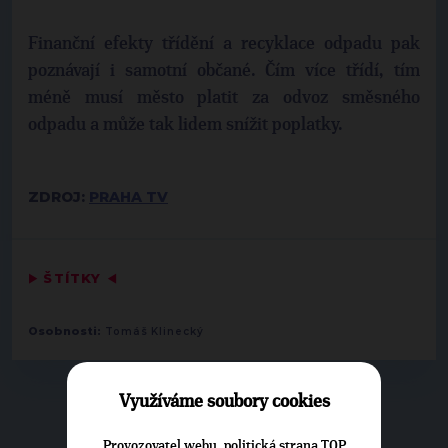
Finanční efekty třídění a recyklace odpadu pak
poznávají i samotní občané. Čím více třídí, tím
méně musí město platit za odvoz směsného
odpadu a může tak lidem snížit poplatky.
ZDROJ:
PRAHA TV
▶
ŠTÍTKY
◀
Osobnosti:
Tomáš Klinecký
Využíváme soubory cookies
▶
NEPŘEHLÉDNĚTE
◀
Provozovatel webu, politická strana TOP