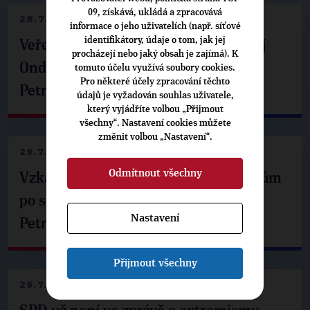
09, získává, ukládá a zpracovává
28.7.2026
informace o jeho uživatelích (např. síťové
identifikátory, údaje o tom, jak jej
Veřejné finance, euro i školství. Matěj
procházejí nebo jaký obsah je zajímá). K
Ondřej Havel jednal s prezidentem
tomuto účelu využívá soubory cookies.
Pro některé účely zpracování těchto
Petrem Pavlem
údajů je vyžadován souhlas uživatele,
který vyjádříte volbou „Přijmout
všechny“. Nastavení cookies můžete
změnit volbou „Nastavení“.
29.7.2026
Odmítnout všechny
Vzkaz Matěje Ondřeje Havla příznivcům
po setkání s prezidentem republiky
Nastavení
Petrem Pavlem
Přijmout všechny
29.7.2026