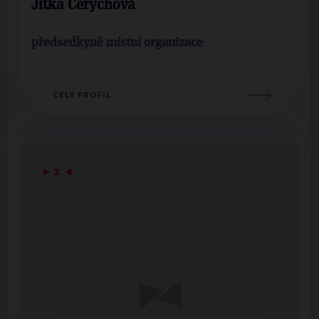
Jitka Čerychová
předsedkyně místní organizace
CELÝ PROFIL
▶
2
◀