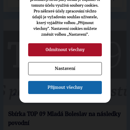
tomuto účelu využívá soubory cookies.
Pro některé účely zpracování těchto
údajů je vyžadován souhlas uživatele,
který vyjádříte volbou „Přijmout
všechny“. Nastavení cookies můžete
změnit volbou „Nastavení“.
Odmítnout všechny
Nastavení
Přijmout všechny
4. 6. 2013
Sbírka TOP 09 Mladá Boleslav na následky
povodní