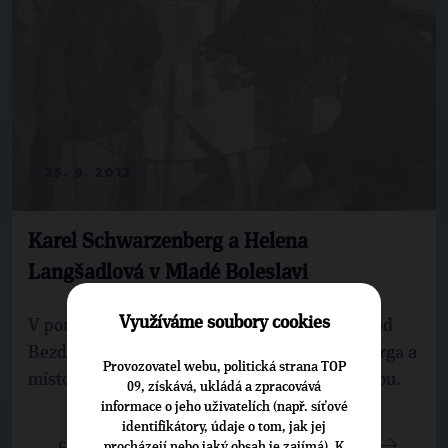
25. 9. 2013
Karel Schwarzenberg a Helena
Langšadlová v Mladé Boleslavi
Využíváme soubory cookies
V pondělí 23. září 2013 jsme přivítali v Bělé pod
Bezdězem pana předsedu Karla Schwarzenberga a
Provozovatel webu, politická strana TOP
místopředsedkyni TOP 09 Helenu Langšádlovou.
09, získává, ukládá a zpracovává
informace o jeho uživatelích (např. síťové
identifikátory, údaje o tom, jak jej
CELÝ ČLÁNEK
procházejí nebo jaký obsah je zajímá). K