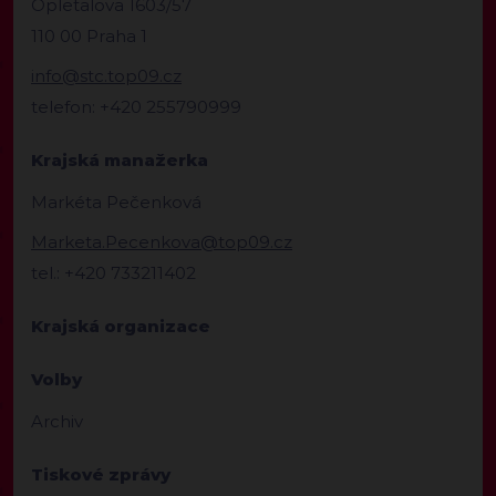
Opletalova 1603/57
110 00 Praha 1
info@stc.top09.cz
telefon: +420 255790999
Krajská manažerka
Markéta Pečenková
Marketa.Pecenkova@top09.cz
tel.: +420 733211402
Krajská organizace
Volby
Archiv
Tiskové zprávy