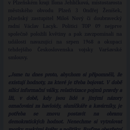
v Plzeňském kraji Ilona Jehličková, místostarosta
městského obvodu Plzeň 3 Ondřej Ženíšek,
plzeňský zastupitel Miloš Nový či doubravecký
radní Václav Lacyk. Politici TOP 09 nejprve
společně položili květiny a pak zavzpomínali na
události navazující na srpen 1968 a okupaci
tehdejšího Československa vojsky Varšavské
smlouvy.
„Jsme tu dnes proto, abychom si připomněli, že
existují hodnoty, za které je třeba bojovat. V době
sílící informační války, relativizace pojmů pravdy a
lži, v době, kdy jsou lidé s jinými názory
označováni za havloidy, sluníčkáře a kavárníky, je
potřeba se znovu postavit na obranu
demokratických hodnot. Nenechme si vytrolovat
mozky ruskými šváby a politiky. Buďme obezřetní