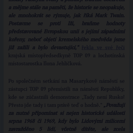
a mějme stále na paměti, že historie se neopakuje,
ale mnohokrát se rýmuje, jak říká Mark Twain.
Postavme se proti lži, braňme hodnoty
představované Evropskou unii s jejími západními
kořeny, neboť objetí kremelského medvěda jsme
již zažili a bylo devastující,“
řekla ve své řeči
krajská místopředsedkyně TOP 09 a lochotínská
místostarostka Ilona Jehličková.
Po společném setkání na Masarykově náměstí se
zástupci TOP 09 přemístili na náměstí Republiky,
kde se zúčastnili demonstrace „Tady není Rusko!
Přesto jde tady i tam právě teď o hodně.“
„Považuji
za nutné připomínat si nejen historické události
srpna 1968 či 1969, kdy bylo Lidovými milicemi
zavražděno 5 lidí, včetně dítěte, ale zcela