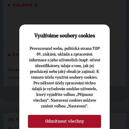
▶
GALERIE
◀
Využíváme soubory cookies
Provozovatel webu, politická strana TOP
09, získává, ukládá a zpracovává
▶
ŠTÍTKY
◀
informace o jeho uživatelích (např. síťové
identifikátory, údaje o tom, jak jej
,
,
,
Osobnosti:
Ilona Jehličková
Václav Lacyk
Miloš Nový
procházejí nebo jaký obsah je zajímá). K
tomuto účelu využívá soubory cookies.
Ondřej Ženíšek
Pro některé účely zpracování těchto
údajů je vyžadován souhlas uživatele,
který vyjádříte volbou „Přijmout
všechny“. Nastavení cookies můžete
▶
NEPŘEHLÉDNĚTE
◀
změnit volbou „Nastavení“.
28.7.2026
Odmítnout všechny