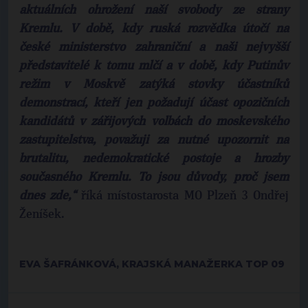
aktuálních ohrožení naší svobody ze strany
Kremlu. V době, kdy ruská rozvědka útočí na
české ministerstvo zahraniční a naši nejvyšší
představitelé k tomu mlčí a v době, kdy Putinův
režim v Moskvě zatýká stovky účastníků
demonstrací, kteří jen požadují účast opozičních
kandidátů v zářijových volbách do moskevského
zastupitelstva, považuji za nutné upozornit na
brutalitu, nedemokratické postoje a hrozby
současného Kremlu. To jsou důvody, proč jsem
dnes zde
,“
říká místostarosta MO Plzeň 3 Ondřej
Ženíšek.
EVA ŠAFRÁNKOVÁ, KRAJSKÁ MANAŽERKA TOP 09