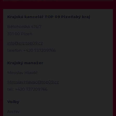
Krajská kancelář TOP 09 Plzeňský kraj
Bělohorská 476/7
301 00 Plzeň
info@plz.top09.cz
telefon: +420 737209766
Krajský manažer
Miroslav Hlaváč
Miroslav.Hlavac@top09.cz
tel.: +420 737209766
Volby
Archiv