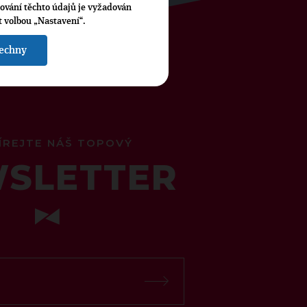
cování těchto údajů je vyžadován
t volbou „Nastavení“.
šechny
ÍREJTE NÁŠ TOPOVÝ
SLETTER