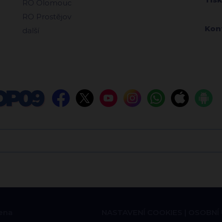
RO Olomouc
RO Prostějov
Kon
další
ena
NASTAVENÍ COOKIES
OSOBNÍ