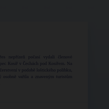
es nepřízeň počasí vydali členové
opec Kosíř v Čechách pod Kosířem. Na
čerstvení v podobě loštického polibku,
ý osobně vařila a znaveným turistům
.