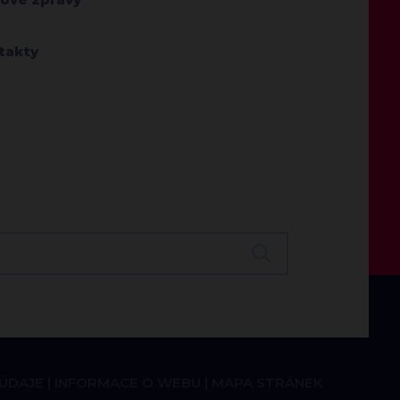
takty
 ÚDAJE
INFORMACE O WEBU
MAPA STRÁNEK