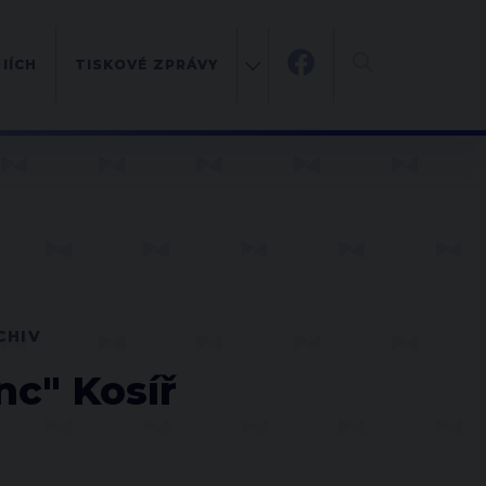
IÍCH
TISKOVÉ ZPRÁVY
CHIV
c" Kosíř