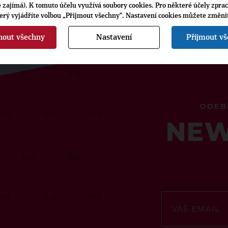
je zajímá). K tomuto účelu využívá soubory cookies. Pro některé účely zpra
terý vyjádříte volbou „Přijmout všechny“. Nastavení cookies můžete změni
nout všechny
Nastavení
Přijmout v
ODEB
NEW