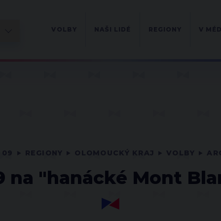
VOLBY
NAŠI LIDÉ
REGIONY
V MÉD
 09
REGIONY
OLOMOUCKÝ KRAJ
VOLBY
AR
9 na "hanácké Mont Blan