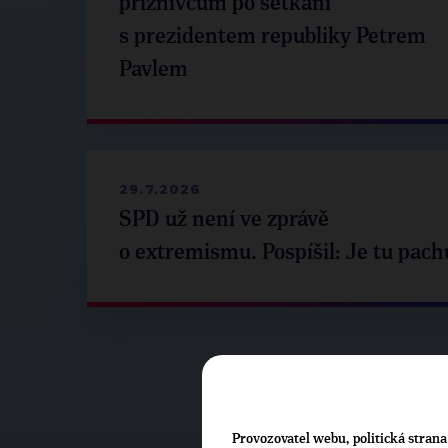
příznivcům po setkání
s prezidentem republiky Petrem
Pavlem
29.7.2026
SPD už není ve zprávě
o extremismu. Pospíšil: Je tu pach
Provozovatel webu, politická strana 