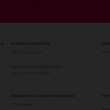
aj
Krajská manažerka
Vol
Jana Navrátilová
Arch
Jana.Navratilova@top09.cz
tel.: +420 775277888
Regionální a místní organizace
TOP
RO Jeseník
Tis