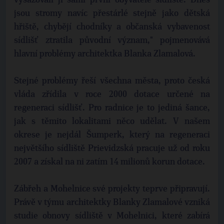
vysazovali ji sami první obyvatelé sídliště. Dnes
jsou stromy navíc přestárlé stejně jako dětská
hřiště, chybějí chodníky a občanská vybavenost
sídlišť ztratila původní význam," pojmenovává
hlavní problémy architektka Blanka Zlamalová.
Stejné problémy řeší všechna města, proto česká
vláda zřídila v roce 2000 dotace určené na
regeneraci sídlišť. Pro radnice je to jediná šance,
jak s těmito lokalitami něco udělat. V našem
okrese je nejdál Šumperk, který na regeneraci
největšího sídliště Prievidzská pracuje už od roku
2007 a získal na ni zatím 14 milionů korun dotace.
Zábřeh a Mohelnice své projekty teprve připravují.
Právě v týmu architektky Blanky Zlamalové vzniká
studie obnovy sídliště v Mohelnici, které zabírá