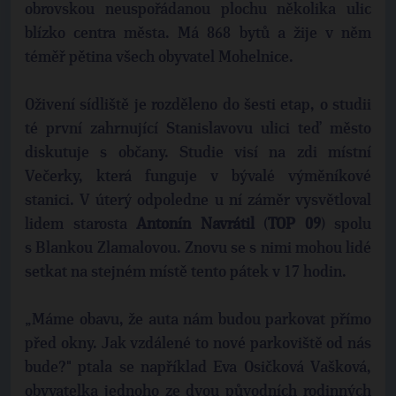
obrovskou neuspořádanou plochu několika ulic
blízko centra města. Má 868 bytů a žije v něm
téměř pětina všech obyvatel Mohelnice.
Oživení sídliště je rozděleno do šesti etap, o studii
té první zahrnující Stanislavovu ulici teď město
diskutuje s občany. Studie visí na zdi místní
Večerky, která funguje v bývalé výměníkové
stanici. V úterý odpoledne u ní záměr vysvětloval
lidem starosta
Antonín
Navrátil
(
TOP
09
) spolu
s Blankou Zlamalovou. Znovu se s nimi mohou lidé
setkat na stejném místě tento pátek v 17 hodin.
„Máme obavu, že auta nám budou parkovat přímo
před okny. Jak vzdálené to nové parkoviště od nás
bude?" ptala se například Eva Osičková Vašková,
obyvatelka jednoho ze dvou původních rodinných