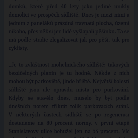
domků, které před 40 lety jako jediné unikly
demolici ve prospěch sídliště. Dnes je mezi nimi a
jedním z paneláků prázdná travnatá plocha, území
nikoho, přes něž si jen lidé vyšlapali pěšinku. Ta se
má podle studie zlegalizovat jak pro pěší, tak pro
cyklisty.
„Je to zvláštnost mohelnického sídliště: takových
bezúčelných planin je tu hodně. Někde z nich
mohou být parkoviště, jinde hřiště. Největší bolestí
sídliště jsou ale opravdu místa pro parkování.
Kdyby se stavělo dnes, muselo by být podle
dnešních norem třikrát tolik parkovacích stání.
V některých částech sídliště se po regeneraci
dostaneme na 80 procent normy, v první etapě
Stanislavovy ulice bohužel jen na 54 procent. Víc