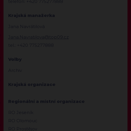
telefon: +420 775277888
Krajská manažerka
Jana Navrátilová
Jana.Navratilova@top09.cz
tel.: +420 775277888
Volby
Archiv
Krajská organizace
Regionální a místní organizace
RO Jeseník
RO Olomouc
RO Prostějov