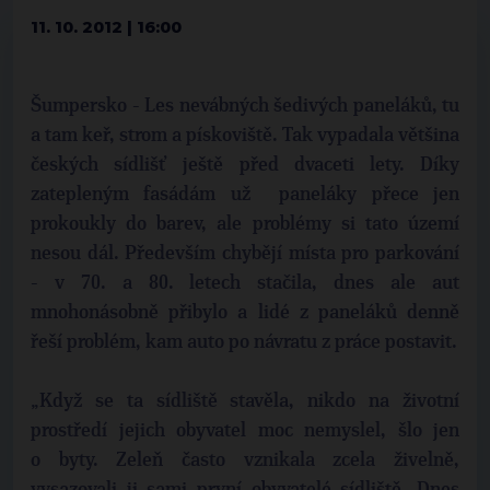
11. 10. 2012 | 16:00
Šumpersko - Les nevábných šedivých paneláků, tu
a tam keř, strom a pískoviště. Tak vypadala většina
českých sídlišť ještě před dvaceti lety. Díky
zatepleným fasádám už paneláky přece jen
prokoukly do barev, ale problémy si tato území
nesou dál. Především chybějí místa pro parkování
- v 70. a 80. letech stačila, dnes ale aut
mnohonásobně přibylo a lidé z paneláků denně
řeší problém, kam auto po návratu z práce postavit.
„Když se ta sídliště stavěla, nikdo na životní
prostředí jejich obyvatel moc nemyslel, šlo jen
o byty. Zeleň často vznikala zcela živelně,