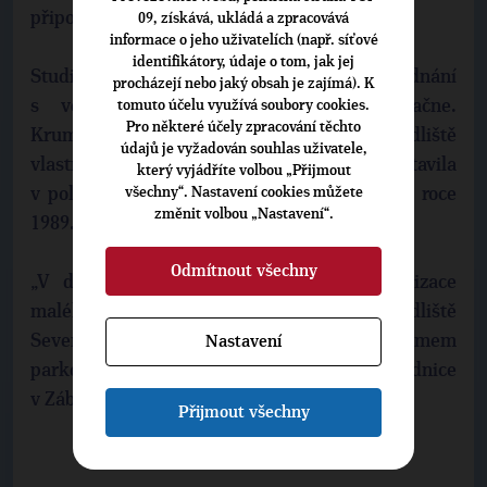
připomínky.
09, získává, ukládá a zpracovává
informace o jeho uživatelích (např. síťové
identifikátory, údaje o tom, jak jej
Studie sídliště Krumpach má za sebou projednání
procházejí nebo jaký obsah je zajímá). K
s veřejností, územní řízení teprve začne.
tomuto účelu využívá soubory cookies.
Pro některé účely zpracování těchto
Krumpach je případ sám pro sebe, protože sídliště
údajů je vyžadován souhlas uživatele,
vlastně není dokončeno. Výstavba se zastavila
který vyjádříte volbou „Přijmout
všechny“. Nastavení cookies můžete
v polovině; přerušily ji změny po převratu v roce
změnit volbou „Nastavení“.
1989.
Odmítnout všechny
„V dalším sledu čeká město ještě revitalizace
malého sídliště za gymnáziem a sídliště
Severovýchod. V obou je největším problémem
Nastavení
parkování," řekl vedoucí odboru rozvoje radnice
v Zábřehu Václav Doležal."
Přijmout všechny