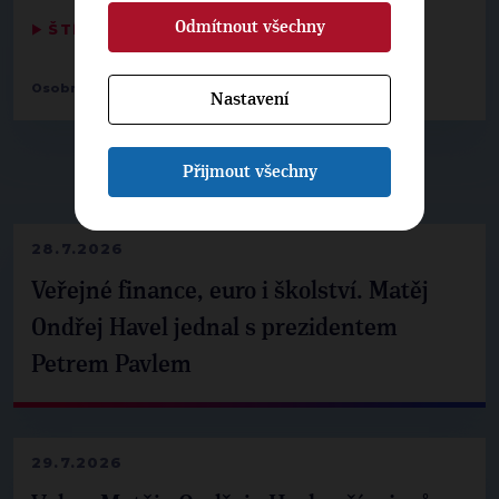
Odmítnout všechny
▶
ŠTÍTKY
◀
Osobnosti:
Karel Hošek
Nastavení
Přijmout všechny
▶
NEPŘEHLÉDNĚTE
◀
28.7.2026
Veřejné finance, euro i školství. Matěj
Ondřej Havel jednal s prezidentem
Petrem Pavlem
29.7.2026