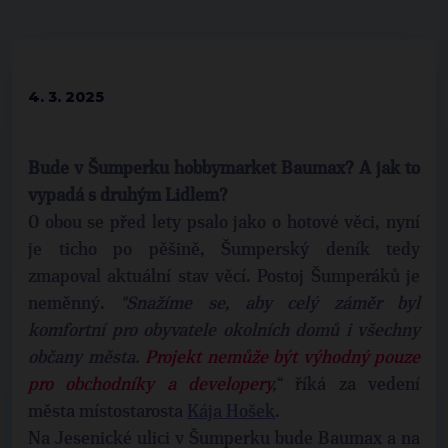
4. 3. 2025
Bude v Šumperku hobbymarket Baumax? A jak to
vypadá s druhým Lidlem?
O
obou se před lety psalo jako o hotové věci, nyní
je ticho po pěšině, Šumperský deník tedy
zmapoval aktuální stav věcí. Postoj Šumperáků je
neměnný.
"Snažíme se, aby celý záměr byl
komfortní pro obyvatele okolních domů i všechny
občany města.
Projekt nemůže být výhodný pouze
pro obchodníky a developery
,
“ říká za vedení
města místostarosta
Kája Hošek
.
Na Jesenické ulici v Šumperku bude Baumax a na