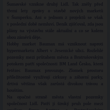
Šumavské vznikne druhý Lidl. Tak zněly před
třemi lety zprávy o stavbě nových marketů
v Šumperku. Ani o jednom z projektů se však
v poslední době nemluví. Deník zjišťoval, zda jsou
plány na výstavbu stále aktuální a co se kolem
obou záměrů děje.
Hobby market Baumax má vzniknout naproti
hypermarketu Albert v Jesenické ulici. Rozlehlé
pozemky mezi průtahem města a Bratrušovským
potokem patří společnosti BM Land Česko, která
řetězec Baumax provozuje. Zlomek prostoru
příležitostně využívají cirkusy a zábavní parky,
drtivá většina však zarůstá divokou trávou a
houštím.
Na opačné straně města vlastní pozemky
společnost Lidl. Patří jí široký pruh pole mezi