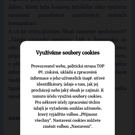
dálnic, která byla koncem loňského roku vytížena
opravami povodněmi poničených státních
komunikací.
A co ke svým plánům říkají samotné společnosti?
„Záměr výstavby prodejny Lidl v Šumperku na
ulici Šumavská je aktuálně ve fázi projektové
Využíváme soubory cookies
přípravy. Termín výstavby zatím není stanoven,
o případném zahájení stavby budeme v předstihu
Provozovatel webu, politická strana TOP
informovat,“ uvedla mluvčí Lidlu Eliška Froschová
09, získává, ukládá a zpracovává
informace o jeho uživatelích (např. síťové
Stehlíková.
identifikátory, údaje o tom, jak jej
Společnost BM Land Česko na dotazy Deníku
procházejí nebo jaký obsah je zajímá). K
neodpověděla.
tomuto účelu využívá soubory cookies.
Pro některé účely zpracování těchto
údajů je vyžadován souhlas uživatele,
který vyjádříte volbou „Přijmout
ZDROJ: ŠUMPERSKÝ DENÍK
všechny“. Nastavení cookies můžete
změnit volbou „Nastavení“.