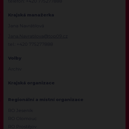
telefon: +420 775277888
Krajská manažerka
Jana Navrátilová
Jana.Navratilova@top09.cz
tel.: +420 775277888
Volby
Archiv
Krajská organizace
Regionální a místní organizace
RO Jeseník
RO Olomouc
RO Prostějov