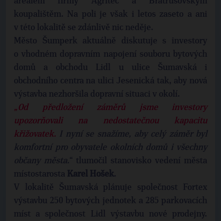
areálem firmy Agritec a Bratrušovským
koupalištěm. Na poli je však i letos zaseto a ani
v této lokalitě se zdánlivě nic neděje.
Město Šumperk aktuálně diskutuje s investory
o vhodném dopravním napojení souboru bytových
domů a obchodu Lidl u ulice Šumavská i
obchodního centra na ulici Jesenická tak, aby nová
výstavba nezhoršila dopravní situaci v okolí.
„Od předložení záměrů jsme investory
upozorňovali na nedostatečnou kapacitu
křižovatek.
I nyní se snažíme, aby celý záměr byl
komfortní pro obyvatele okolních domů i všechny
občany města.
“ tlumočil stanovisko vedení města
místostarosta
Karel Hošek
.
V lokalitě Šumavská plánuje společnost Fortex
výstavbu 250 bytových jednotek a 285 parkovacích
míst a společnost Lidl výstavbu nové prodejny.