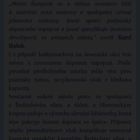
„Město Šumperk se s oběma investory blíží
k uzavření nové smlouvy o spolupráci včetně
plánovací smlouvy, která upraví podmínky
dopravního napojení a jasně specifikuje investice
developerů ve prospěch města,“
uvedl
Karel
Hošek
.
I v případě hobbymarketu na Jesenické ulici řeší
město s investorem dopravní napojení. Podle
původně předloženého návrhu mělo vést přes
pozemky města, nevyhovovalo však z hlediska
kapacity.
Současné vedení města proto ve spolupráci
s Ředitelstvím silnic a dálnic a Olomouckým
krajem usiluje o výstavbu okružní křižovatky, která
lépe pokryje hustou dopravu ve špičce. Přípravu
studie proveditelnosti však komplikuje omezená
kapacita projekční kanceláře Ředitelství silnic a