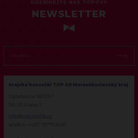
ODEBÍREJTE NÁŠ TOPOVÝ
NEWSLETTER
Krajská kancelář TOP 09 Moravskoslezský kraj
Opletalova 1603/57
110 00 Praha 1
info@msl.top09.cz
telefon: +420 737753540