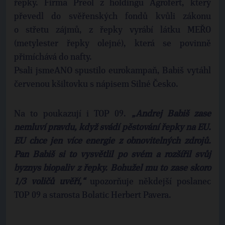
řepky. Firma Preol z holdingu Agrofert, který
převedl do svěřenských fondů kvůli zákonu
o střetu zájmů, z řepky vyrábí látku MEŘO
(metylester řepky olejné), která se povinně
přimíchává do nafty.
Psali jsmeANO spustilo eurokampaň, Babiš vytáhl
červenou kšiltovku s nápisem Silné Česko.
Na to poukazují i TOP 09.
„Andrej Babiš zase
nemluví pravdu, když svádí pěstování řepky na EU.
EU chce jen více energie z obnovitelných zdrojů.
Pan Babiš si to vysvětlil po svém a rozšířil svůj
byznys biopaliv z řepky. Bohužel mu to zase skoro
1/3 voličů uvěří,“
upozorňuje někdejší poslanec
TOP 09 a starosta Bolatic Herbert Pavera.