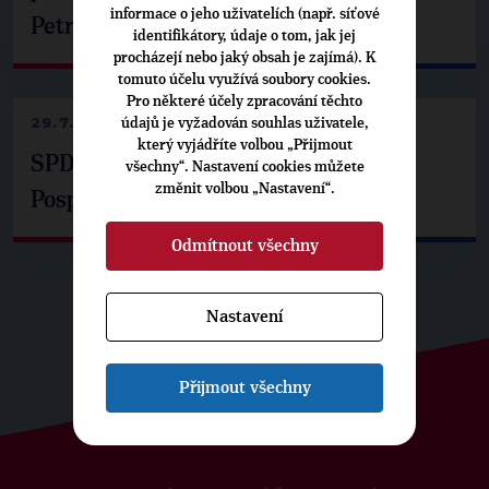
informace o jeho uživatelích (např. síťové
Petrem Pavlem
identifikátory, údaje o tom, jak jej
procházejí nebo jaký obsah je zajímá). K
tomuto účelu využívá soubory cookies.
Pro některé účely zpracování těchto
29.7.2026
údajů je vyžadován souhlas uživatele,
který vyjádříte volbou „Přijmout
SPD už není ve zprávě o extremismu.
všechny“. Nastavení cookies můžete
změnit volbou „Nastavení“.
Pospíšil: Je tu pachuť
Odmítnout všechny
Nastavení
Přijmout všechny