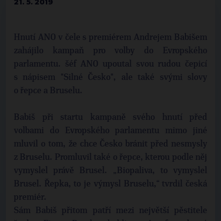
21. 5. 2019
Hnutí ANO v čele s premiérem Andrejem Babišem
zahájilo kampaň pro volby do Evropského
parlamentu. šéf ANO upoutal svou rudou čepicí
s nápisem "Silné Česko", ale také svými slovy
o řepce a Bruselu.
Babiš při startu kampaně svého hnutí před
volbami do Evropského parlamentu mimo jiné
mluvil o tom, že chce Česko bránit před nesmysly
z Bruselu. Promluvil také o řepce, kterou podle něj
vymyslel právě Brusel. „Biopaliva, to vymyslel
Brusel. Řepka, to je výmysl Bruselu,“ tvrdil česká
premiér.
Sám Babiš přitom patří mezi největší pěstitele