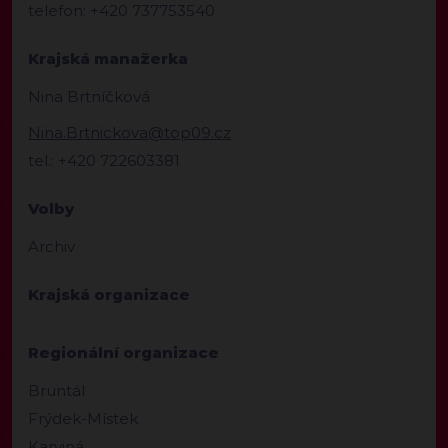
telefon: +420 737753540
Krajská manažerka
Nina Brtníčková
Nina.Brtnickova@top09.cz
tel.: +420 722603381
Volby
Archiv
Krajská organizace
Regionální organizace
Bruntál
Frýdek-Místek
Karviná