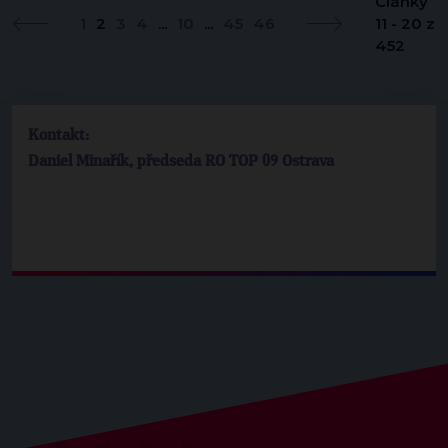
Články
1
2
3
4
...
10
...
45
46
11 - 20 z
452
Kontakt:
Daniel Minařík, předseda RO TOP 09 Ostrava