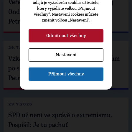
Veřejné finance, euro i školství. Matěj
údajů je vyžadován souhlas uživatele,
který vyjádříte volbou „Přijmout
Ondřej Havel jednal s prezidentem
všechny“. Nastavení cookies můžete
změnit volbou „Nastavení“.
Petrem Pavlem
Odmítnout všechny
29.7.2026
Nastavení
Vzkaz Matěje Ondřeje Havla příznivcům
po setkání s prezidentem republiky
Přijmout všechny
Petrem Pavlem
29.7.2026
SPD už není ve zprávě o extremismu.
Pospíšil: Je tu pachuť