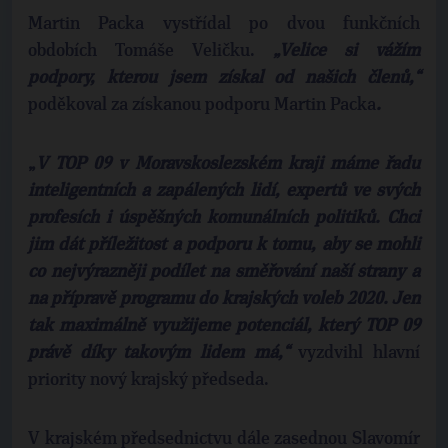
Martin Packa vystřídal po dvou funkčních
obdobích Tomáše Veličku.
„Velice si vážím
podpory, kterou jsem získal od našich členů,“
poděkoval za získanou podporu Martin Packa
.
„
V TOP 09 v Moravskoslezském kraji máme řadu
inteligentních a zapálených lidí, expertů ve svých
profesích i úspěšných komunálních politiků. Chci
jim dát příležitost a podporu k tomu, aby se mohli
co nejvýrazněji podílet na směřování naší strany a
na přípravě programu do krajských voleb 2020. Jen
tak maximálně využijeme potenciál, který TOP 09
právě díky takovým lidem má,“
vyzdvihl hlavní
priority nový krajský předseda.
V krajském předsednictvu dále zasednou Slavomír