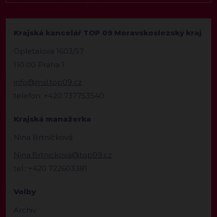
Krajská kancelář TOP 09 Moravskoslezský kraj
Opletalova 1603/57
110 00 Praha 1
info@msl.top09.cz
telefon: +420 737753540
Krajská manažerka
Nina Brtníčková
Nina.Brtnickova@top09.cz
tel.: +420 722603381
Volby
Archiv