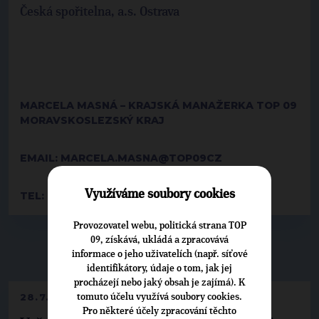
Česká spořitelna, a.s. Ostrava
MARCELA MASNÁ – KRAJSKÁ MANAŽERKA TOP 09
MORAVSKOSLEZSKÝ KRAJ
EMAIL: MARCELA.MASNA@TOP09CZ
Využíváme soubory cookies
TEL: 00420/737209730
Provozovatel webu, politická strana TOP
09, získává, ukládá a zpracovává
▶
NEPŘEHLÉDNĚTE
◀
informace o jeho uživatelích (např. síťové
identifikátory, údaje o tom, jak jej
procházejí nebo jaký obsah je zajímá). K
28.7.2026
tomuto účelu využívá soubory cookies.
Pro některé účely zpracování těchto