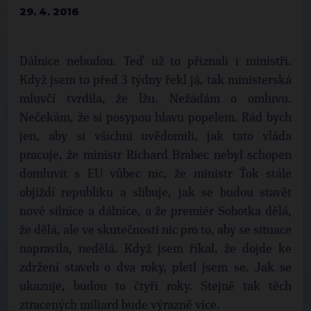
29. 4. 2016
Dálnice nebudou. Teď už to přiznali i ministři.
Když jsem to před 3 týdny řekl já, tak ministerská
mluvčí tvrdila, že lžu. Nežádám o omluvu.
Nečekám, že si posypou hlavu popelem. Rád bych
jen, aby si všichni uvědomili, jak tato vláda
pracuje, že ministr Richard Brabec nebyl schopen
domluvit s EU vůbec nic, že ministr Ťok stále
objíždí republiku a slibuje, jak se budou stavět
nové silnice a dálnice, a že premiér Sobotka dělá,
že dělá, ale ve skutečnosti nic pro to, aby se situace
napravila, nedělá. Když jsem říkal, že dojde ke
zdržení staveb o dva roky, pletl jsem se. Jak se
ukazuje, budou to čtyři roky. Stejně tak těch
ztracených miliard bude výrazně více.