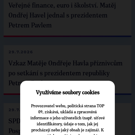
Veřejné finance, euro i školství. Matěj
Ondřej Havel jednal s prezidentem
Petrem Pavlem
29.7.2026
Vzkaz Matěje Ondřeje Havla příznivcům
po setkání s prezidentem republiky
Petrem Pavlem
Využíváme soubory cookies
Provozovatel webu, politická strana TOP
29.7.2026
09, získává, ukládá a zpracovává
informace o jeho uživatelích (např. síťové
SPD už není ve zprávě o extremismu.
identifikátory, údaje o tom, jak jej
procházejí nebo jaký obsah je zajímá). K
Pospíšil: Je tu pachuť