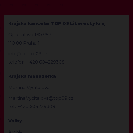
Krajská kancelář TOP 09 Liberecký kraj
Opletalova 1603/57
110 00 Praha 1
info@lib.top09.cz
telefon: +420 604229308
Krajská manažerka
Martina Vyčítalová
Martina.Vycitalova@top09.cz
tel.: +420 604229308
Volby
Archiv