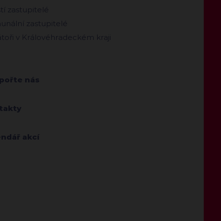
ští zastupitelé
nální zastupitelé
toři v Královéhradeckém kraji
pořte nás
takty
endář akcí