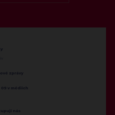
by
iv
kové zprávy
 09 v médiích
tupují nás