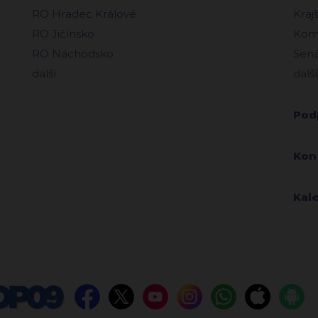
RO Hradec Králové
Kraj
RO Jičínsko
Komu
RO Náchodsko
Sená
další
další
Pod
Kon
Kal