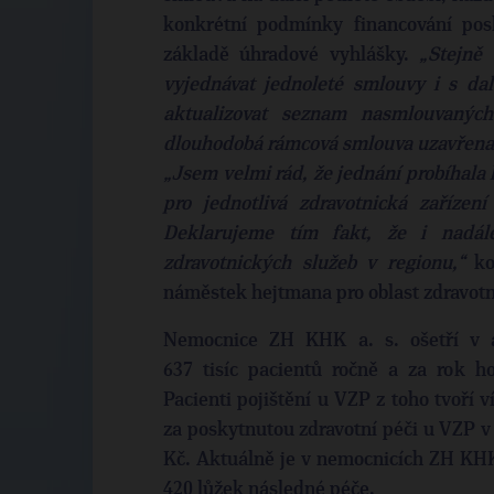
konkrétní podmínky financování pos
základě úhradové vyhlášky.
„Stejně
vyjednávat jednoleté smlouvy i s da
aktualizovat seznam nasmlouvanýc
dlouhodobá rámcová smlouva uzavřena 
„Jsem velmi rád, že jednání probíhala
pro jednotlivá zdravotnická zařízení
Deklarujeme tím fakt, že i nadál
zdravotnických služeb v regionu,“
k
náměstek hejtmana pro oblast zdravotn
Nemocnice ZH KHK a. s. ošetří v 
637 tisíc pacientů ročně a za rok hos
Pacienti pojištění u VZP z toho tvoří 
za poskytnutou zdravotní péči u VZP v
Kč. Aktuálně je v nemocnicích ZH KHK 
420 lůžek následné péče.