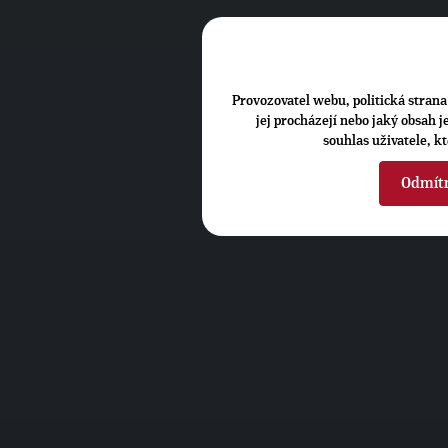
Provozovatel webu, politická strana 
jej procházejí nebo jaký obsah 
souhlas uživatele, k
Odmít