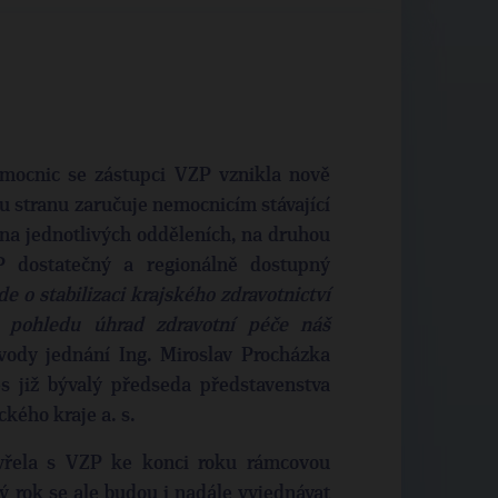
ocnic se zástupci VZP vznikla nově
u stranu zaručuje nemocnicím stávající
 na jednotlivých odděleních, na druhou
P dostatečný a regionálně dostupný
de o stabilizaci krajského zdravotnictví
z pohledu úhrad zdravotní péče náš
vody jednání Ing. Miroslav Procházka
es již bývalý předseda představenstva
kého kraje a. s.
řela s VZP ke konci roku rámcovou
ý rok se ale budou i nadále vyjednávat