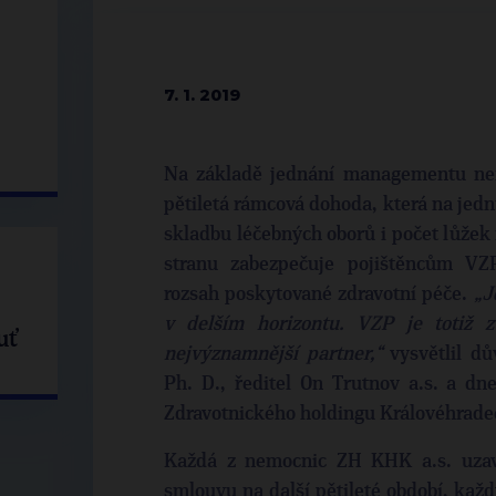
7. 1. 2019
Na základě jednání managementu nem
pětiletá rámcová dohoda, která na jedn
skladbu léčebných oborů i počet lůžek
stranu zabezpečuje pojištěncům VZ
rozsah poskytované zdravotní péče.
„J
v delším horizontu. VZP je totiž 
uť
nejvýznamnější partner,“
vysvětlil dů
Ph. D., ředitel On Trutnov a.s. a dn
Zdravotnického holdingu Královéhradec
Každá z nemocnic ZH KHK a.s. uzav
smlouvu na další pětileté období, každ