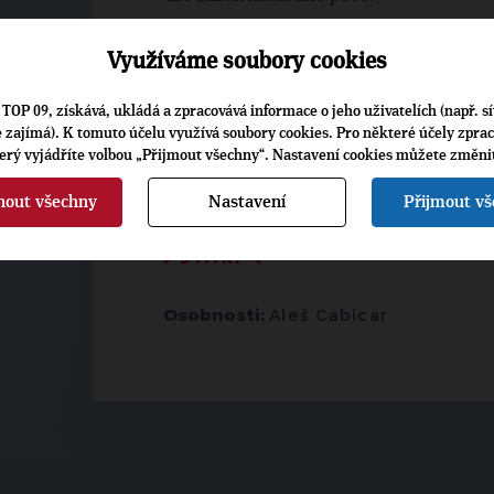
Využíváme soubory cookies
ING. MAGDALÉNA DOLEŽALOVÁ
ZDROJ:
ZDRAVOTNICKÝ HOLDING KRÁ
TOP 09, získává, ukládá a zpracovává informace o jeho uživatelích (např. sí
je zajímá). K tomuto účelu využívá soubory cookies. Pro některé účely zpra
terý vyjádříte volbou „Přijmout všechny“. Nastavení cookies můžete změni
nout všechny
Nastavení
Přijmout v
▶
ŠTÍTKY
◀
Osobnosti:
Aleš Cabicar