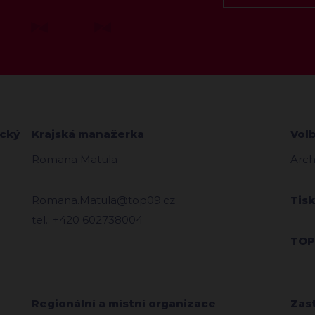
ecký
Krajská manažerka
Vol
Romana Matula
Arch
Romana.Matula@top09.cz
Tis
tel.: +420 602738004
TOP
Regionální a místní organizace
Zas