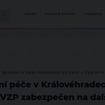
VOLBY
TISKOVÉ ZPRÁVY
V MÉDIÍCH
REGIONY
KRÁLOVÉHRADECKÝ KRAJ
TOP 09 V
í péče v Královéhradec
 VZP zabezpečen na dalš