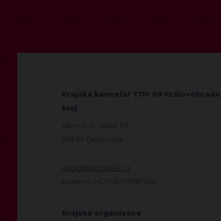
Krajská kancelář TOP 09 Královéhrad
kraj
nám. F. L. Věka 29
518 01 Dobruška
info@hkr.top09.cz
telefon: +420 602738004
Krajská organizace