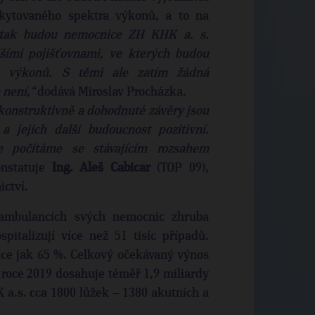
kytovaného spektra výkonů, a to na
 tak budou nemocnice ZH KHK a. s.
lšími pojišťovnami, ve kterých budou
h výkonů. S těmi ale zatím žádná
není,“
dodává Miroslav Procházka.
 konstruktivně a dohodnuté závěry jsou
 a jejich další budoucnost pozitivní.
e počítáme se stávajícím rozsahem
onstatuje
Ing. Aleš Cabicar
(TOP 09),
ictví.
ambulancích svých nemocnic zhruba
pitalizují více než 51 tisíc případů.
více jak 65 %. Celkový očekávaný výnos
 roce 2019 dosahuje téměř 1,9 miliardy
a.s. cca 1800 lůžek – 1380 akutních a