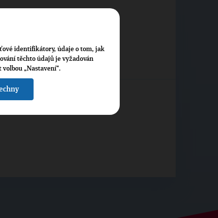
LOVÉHRADECKÉHO KRAJE
ťové identifikátory, údaje o tom, jak
cování těchto údajů je vyžadován
t volbou „Nastavení“.
šechny