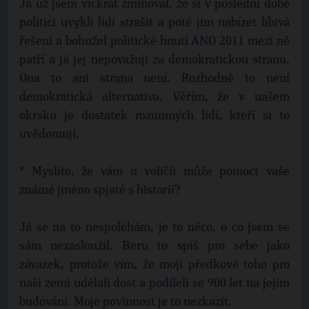
Já už jsem víckrát zmiňoval, že si v poslední době
politici uvykli lidi strašit a poté jim nabízet líbivá
řešení a bohužel politické hnutí ANO 2011 mezi ně
patří a já jej nepovažuji za demokratickou stranu.
Ona to ani strana není. Rozhodně to není
demokratická alternativa. Věřím, že v našem
okrsku je dostatek rozumných lidí, kteří si to
uvědomují.
* Myslíte, že vám u voličů může pomoct vaše
známé jméno spjaté s historií?
Já se na to nespoléhám, je to něco, o co jsem se
sám nezasloužil. Beru to spíš pro sebe jako
závazek, protože vím, že moji předkové toho pro
naši zemi udělali dost a podíleli se 900 let na jejím
budování. Moje povinnost je to nezkazit.