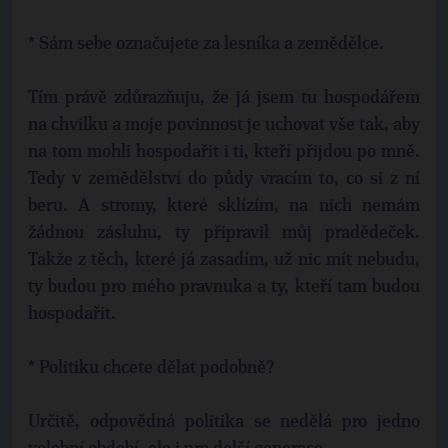
* Sám sebe označujete za lesníka a zemědělce.
Tím právě zdůrazňuju, že já jsem tu hospodářem
na chvilku a moje povinnost je uchovat vše tak, aby
na tom mohli hospodařit i ti, kteří přijdou po mně.
Tedy v zemědělství do půdy vracím to, co si z ní
beru. A stromy, které sklízím, na nich nemám
žádnou zásluhu, ty připravil můj pradědeček.
Takže z těch, které já zasadím, už nic mít nebudu,
ty budou pro mého pravnuka a ty, kteří tam budou
hospodařit.
* Politiku chcete dělat podobně?
Určitě, odpovědná politika se nedělá pro jedno