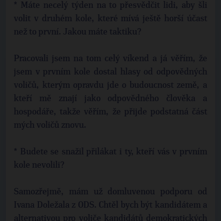
* Máte necelý týden na to přesvědčit lidi, aby šli
volit v druhém kole, které mívá ještě horší účast
než to první. Jakou máte taktiku?
Pracovali jsem na tom celý víkend a já věřím, že
jsem v prvním kole dostal hlasy od odpovědných
voličů, kterým opravdu jde o budoucnost země, a
kteří mě znají jako odpovědného člověka a
hospodáře, takže věřím, že přijde podstatná část
mých voličů znovu.
* Budete se snažil přilákat i ty, kteří vás v prvním
kole nevolili?
Samozřejmě, mám už domluvenou podporu od
Ivana Doležala z ODS. Chtěl bych být kandidátem a
alternativou pro voliče kandidátů demokratických