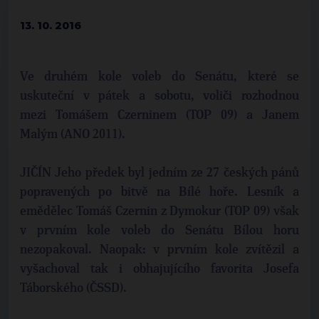
13. 10. 2016
Ve druhém kole voleb do Senátu, které se
uskuteční v pátek a sobotu, voliči rozhodnou
mezi Tomášem Czerninem (TOP 09) a Janem
Malým (ANO 2011).
JIČÍN Jeho předek byl jedním ze 27 českých pánů
popravených po bitvě na Bílé hoře. Lesník a
emědělec Tomáš Czernin z Dymokur (TOP 09) však
v prvním kole voleb do Senátu Bílou horu
nezopakoval. Naopak: v prvním kole zvítězil a
vyšachoval tak i obhajujícího favorita Josefa
Táborského (ČSSD).