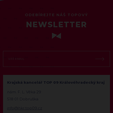
ODEBÍREJTE NÁŠ TOPOVÝ
NEWSLETTER
Krajská kancelář TOP 09 Královéhradecký kraj
nám. F. L. Věka 29
518 01 Dobruška
info@hkr.top09.cz