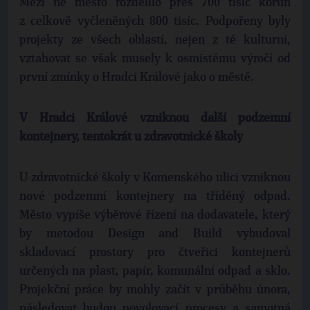
Mezi ně město rozdělilo přes 700 tisíc korun
z celkově vyčleněných 800 tisíc. Podpořeny byly
projekty ze všech oblastí, nejen z té kulturní,
vztahovat se však musely k osmistému výročí od
první zmínky o Hradci Králové jako o městě.
V Hradci Králové vzniknou další podzemní
kontejnery, tentokrát u zdravotnické školy
U zdravotnické školy v Komenského ulici vzniknou
nové podzemní kontejnery na tříděný odpad.
Město vypíše výběrové řízení na dodavatele, který
by metodou Design and Build vybudoval
skladovací prostory pro čtveřici kontejnerů
určených na plast, papír, komunální odpad a sklo.
Projekční práce by mohly začít v průběhu února,
následovat budou povolovací procesy a samotná