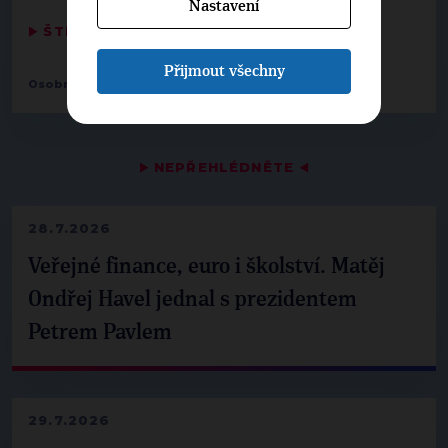
Nastavení
▶
ŠTÍTKY
◀
Přijmout všechny
Osobnosti:
Lukáš Řádek
▶
NEPŘEHLÉDNĚTE
◀
28.7.2026
Veřejné finance, euro i školství. Matěj
Ondřej Havel jednal s prezidentem
Petrem Pavlem
29.7.2026