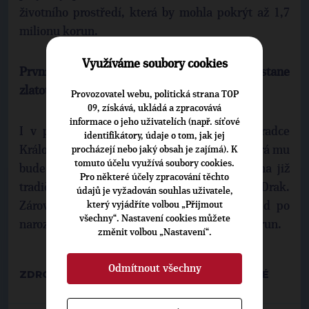
životního prostředí, která by mohla pokrýt až 1,7
milionu korun.
Využíváme soubory cookies
První občánek města Hradce Králové dostane
zlatou pamětní medaili
Provozovatel webu, politická strana TOP
09, získává, ukládá a zpracovává
informace o jeho uživatelích (např. síťové
I v příštím roce dostane první občánek Hradce
identifikátory, údaje o tom, jak jej
Králové do vínku zlatou pamětní medaili, která mu
procházejí nebo jaký obsah je zajímá). K
tomuto účelu využívá soubory cookies.
bude spolu s dalšími drobnostmi darována na již
Pro některé účely zpracování těchto
tradičním obřadu vítání občánků v Divadle Drak.
údajů je vyžadován souhlas uživatele,
který vyjádříte volbou „Přijmout
Zároveň jeho zákonný zástupce obdrží ihned po
všechny“. Nastavení cookies můžete
narození finanční dar v hodnotě deset tisíc korun.
změnit volbou „Nastavení“.
Odmítnout všechny
ZDROJ: MAGISTRÁT MĚSTA HRADEC KRÁLOVÉ