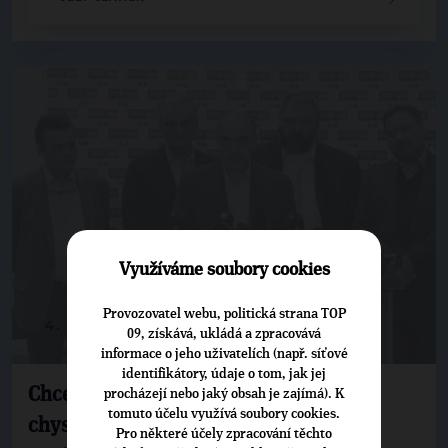
Využíváme soubory cookies
Provozovatel webu, politická strana TOP
4. 6. 2019
09, získává, ukládá a zpracovává
informace o jeho uživatelích (např. síťové
identifikátory, údaje o tom, jak jej
Chcete vědět, co TOP 09 dělá nebo co
procházejí nebo jaký obsah je zajímá). K
tomuto účelu využívá soubory cookies.
chystá za akce? Přihlašte se k odběru
Pro některé účely zpracování těchto