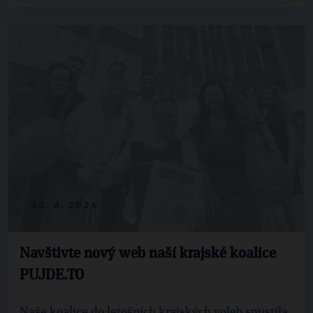
20. 8. 2024
Navštivte nový web naší krajské koalice
PUJDE.TO
Naše koalice do letošních krajských voleb spustila