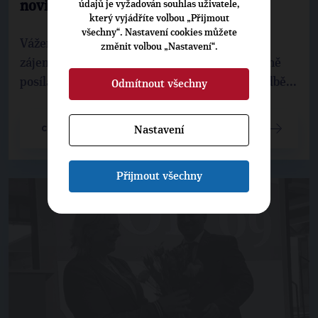
údajů je vyžadován souhlas uživatele,
novinek
který vyjádříte volbou „Přijmout
všechny“. Nastavení cookies můžete
Vážení a milí podporovatelé, pokud byste měli
změnit volbou „Nastavení“.
zájem o informace, které naše strana pravidelně
posílá svým příznivcům, máte možnost se k odbě...
Odmítnout všechny
Nastavení
CELÝ ČLÁNEK
Přijmout všechny