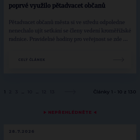
poprvé využilo pětadvacet občanů
Pětadvacet občanů města si ve středu odpoledne
nenechalo ujít setkání se členy vedení kroměřížské
radnice. Pravidelné hodiny pro veřejnost se zde ...
CELÝ ČLÁNEK
1
2
3
...
10
...
12
13
Články 1 - 10 z 130
▶
NEPŘEHLÉDNĚTE
◀
28.7.2026