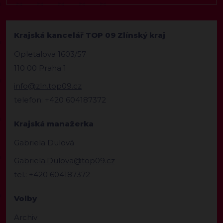
Krajská kancelář TOP 09 Zlínský kraj
Opletalova 1603/57
110 00 Praha 1
info@zln.top09.cz
telefon: +420 604187372
Krajská manažerka
Gabriela Dulová
Gabriela.Dulova@top09.cz
tel.: +420 604187372
Volby
Archiv