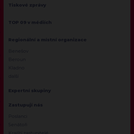
Tiskové zprávy
TOP 09 v médiích
Regionální a místní organizace
Benešov
Beroun
Kladno
další
Expertní skupiny
Zastupují nás
Poslanci
Senátoři
Krajští zastupitelé