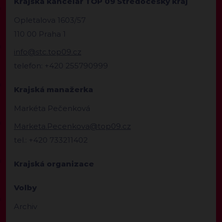
Krajská kancelář TOP 09 Středočeský kraj
Opletalova 1603/57
110 00 Praha 1
info@stc.top09.cz
telefon: +420 255790999
Krajská manažerka
Markéta Pečenková
Marketa.Pecenkova@top09.cz
tel.: +420 733211402
Krajská organizace
Volby
Archiv