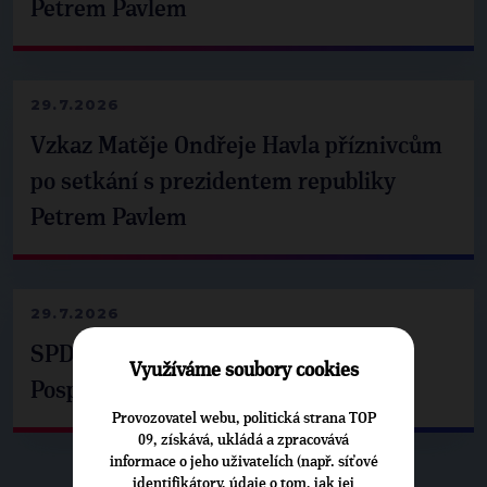
Petrem Pavlem
29.7.2026
Vzkaz Matěje Ondřeje Havla příznivcům
po setkání s prezidentem republiky
Petrem Pavlem
29.7.2026
SPD už není ve zprávě o extremismu.
Využíváme soubory cookies
Pospíšil: Je tu pachuť
Provozovatel webu, politická strana TOP
09, získává, ukládá a zpracovává
informace o jeho uživatelích (např. síťové
identifikátory, údaje o tom, jak jej