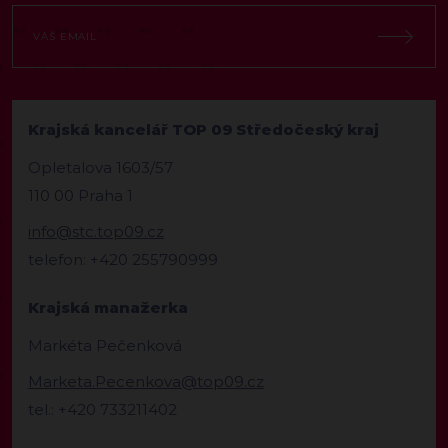
Krajská kancelář TOP 09 Středočeský kraj
Opletalova 1603/57
110 00 Praha 1
info@stc.top09.cz
telefon: +420 255790999
Krajská manažerka
Markéta Pečenková
Marketa.Pecenkova@top09.cz
tel.: +420 733211402