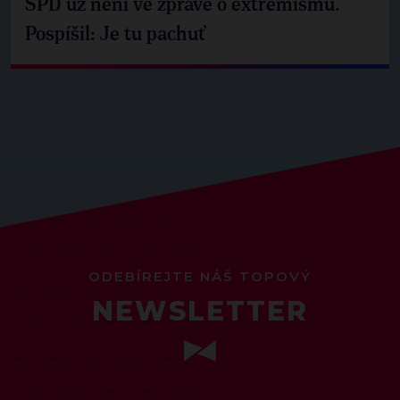
SPD už není ve zprávě o extremismu.
Pospíšil: Je tu pachuť
ODEBÍREJTE NÁŠ TOPOVÝ
NEWSLETTER