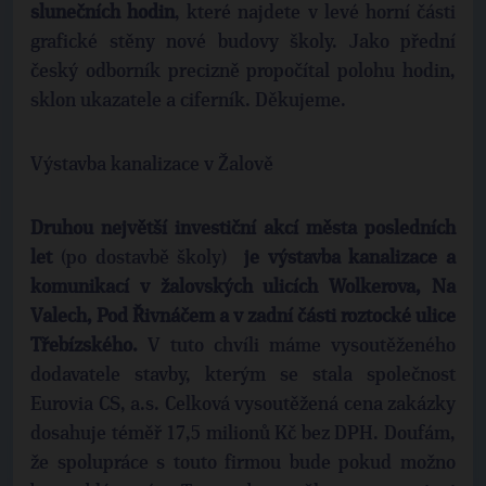
slunečních hodin
, které najdete v levé horní části
grafické stěny nové budovy školy. Jako přední
český odborník precizně propočítal polohu hodin,
sklon ukazatele a ciferník. Děkujeme.
Výstavba kanalizace v Žalově
Druhou největší investiční akcí města posledních
let
(po dostavbě školy)
je výstavba kanalizace a
komunikací v žalovských ulicích Wolkerova, Na
Valech, Pod Řivnáčem a v zadní části roztocké ulice
Třebízského.
V tuto chvíli máme vysoutěženého
dodavatele stavby, kterým se stala společnost
Eurovia CS, a.s. Celková vysoutěžená cena zakázky
dosahuje téměř 17,5 milionů Kč bez DPH. Doufám,
že spolupráce s touto firmou bude pokud možno