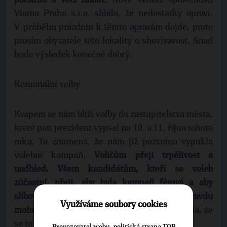
podařilo s věcí hnout
. Nové vedení společnosti
Viamo Praha s.r.o. slíbilo, že nedostatky opraví.
V průběhu prázdnin k těmto opravám dojde, proto
prosím obyvatele této lokality o shovívavost. Snad
bude výsledek konečně dobrý.
Komunální volby
Kvapem se nám blíží volby do zastupitelstva města,
které pan prezident vypsal na 10. a 11. října tohoto
roku. To znamená, že nám již pozvolna vypukla
volební kampaň
. Voličům přeji trpělivost a
nadhled. Všem kandidátům, kteří se voleb
zúčastní, přeji, aby byla kampaň férová a aby
slibovali ideálně jen takové věci, které opravdu
Využíváme soubory cookies
mohou splnit
(dle minulého Odrazu se však zdá, že
se to všem nepodaří).