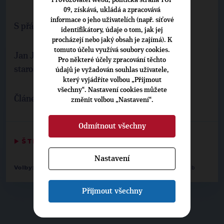
Provozovatel webu, politická strana TOP
09, získává, ukládá a zpracovává
informace o jeho uživatelích (např. síťové
S přáním prázdnin plných krásných zážitků
identifikátory, údaje o tom, jak jej
procházejí nebo jaký obsah je zajímá). K
tomuto účelu využívá soubory cookies.
Jan Jakob
Pro některé účely zpracování těchto
starosta města Roztoky
údajů je vyžadován souhlas uživatele,
který vyjádříte volbou „Přijmout
všechny“. Nastavení cookies můžete
Článek vyšel v Odraze č. 7+8.
změnit volbou „Nastavení“.
Odmítnout všechny
▶
ŠTÍTKY
◀
Nastavení
-
-
Volby:
2014 zastupitelstva obcí
Roztoky
1. Jan Jakob
Přijmout všechny
▶
NEPŘEHLÉDNĚTE
◀