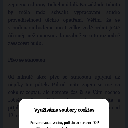
zejména ochrany Tichého údolí. Na základě tohoto
by měla rada schválit vypracování studie
proveditelnosti těchto opatření. Věřím, že se
v budoucnu budeme moci velké vodě bránit ještě
účinněji než doposud. Já osobně se o to rozhodně
zasazovat budu.
Pivo se starostou
Od minulé akce pivo se starostou uplynul už
nějaký ten pátek. Pokud máte zájem se mě na
cokoliv zeptat, ale nemáte čas či se Vám nechce
„obtěžovat“ s nějakou drobností, neváhejte a
přijďte mi říct svůj názor ve čtvrtek 27. března od
Využíváme soubory cookies
19 h do restaurace Tropic.
Provozovatel webu, politická strana TOP