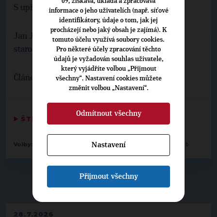
09, získává, ukládá a zpracovává
S upřímným pozdravem
informace o jeho uživatelích (např. síťové
identifikátory, údaje o tom, jak jej
procházejí nebo jaký obsah je zajímá). K
Jan Jakob
tomuto účelu využívá soubory cookies.
starosta města Roztoky
Pro některé účely zpracování těchto
údajů je vyžadován souhlas uživatele,
který vyjádříte volbou „Přijmout
Článek vyšel v Odraze č. 3.
všechny“. Nastavení cookies můžete
změnit volbou „Nastavení“.
Odmítnout všechny
▶
ŠTÍTKY
◀
-
-
Nastavení
Volby:
2014 zastupitelstva obcí
Roztoky
1. Jan Jakob
Přijmout všechny
▶
NEPŘEHLÉDNĚTE
◀
28.7.2026