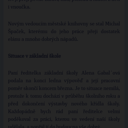
i vnoučka.
Novým vedoucím městské knihovny se stal Michal
Špaček, kterému do jeho práce přeji dostatek
elánu a mnoho dobrých nápadů.
Situace v základní škole
Paní ředitelka základní školy Alena Gabal´ová
podala na konci ledna výpověď a její pracovní
poměr skončí koncem března. Je to situace nemilá,
protože k tomu dochází v průběhu školního roku a
před dokončení výstavby nového křídla školy.
Každopádně bych rád paní ředitelce velmi
poděkoval za práci, kterou ve vedení naší školy
udělala, a popřál jí do budoucna vše dobré.