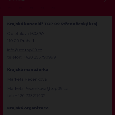
Krajská kancelář TOP 09 Středočeský kraj
Opletalova 1603/57
110 00 Praha 1
info@stc.top09.cz
telefon: +420 255790999
Krajská manažerka
Markéta Pečenková
Marketa.Pecenkova@top09.cz
tel.: +420 733211402
Krajská organizace