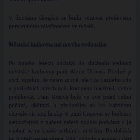
V dnešním sloupku se budu věnovat především
personálním záležitostem ve městě.
Městská knihovna má nového vedoucího
Po mnoha letech odchází do důchodu vedoucí
městské knihovny paní Alena Urxová. Předně jí
chci, myslím, že nejen za mě, ale i za každého kdo
v posledních letech naši knihovnu navštívil, velmi
poděkovat. Paní Urxová byla ve své práci velmi
pečlivá, obětavá a především se ke každému
chovala víc než hezky. S paní Urxovou se budeme
samozřejmě v našem městě nadále potkávat a já
osobně se na každé setkání s ní těším. Do dalších
let jí přeji pevné zdraví, klid, pohodu a radost z dětí