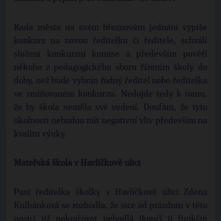
Rada města na svém březnovém jednání vypíše
konkurz na novou ředitelku či ředitele, schválí
složení konkurzní komise a především pověří
někoho z pedagogického sboru řízením školy do
doby, než bude vybrán řádný ředitel nebo ředitelka
ve zmiňovaném konkurzu. Nedojde tedy k tomu,
že by škola neměla své vedení. Doufám, že tyto
okolnosti nebudou mít negativní vliv především na
kvalitu výuky.
Mateřská škola v Havlíčkově ulici
Paní ředitelka školky v Havlíčkově ulici Zdena
Kulhánková se rozhodla, že sice od prázdnin v této
pozici již pokračovat nehodlá (končí jí funkční