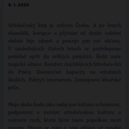
9. 1. 2025
Středočeský kraj je srdcem Česka. A po letech
skandálů, korupce a plýtvání už druhé volební
období bije zdravě a pracuje pro své občany.
V následujících čtyřech letech se potřebujeme
pořádně opřít do velkých projektů. Řešit naše
tragické silnice. Komfort dojíždějících Středočechů
do Prahy. Dostatečné kapacity na středních
školách. Pokrytí internetem. Dostupnost lékařské
péče.
Moje úloha bude jako radní pro kulturu ochraňovat,
podporovat a rozvíjet středočeskou kulturu a
cestovní ruch, která bývá často popelkou mezi
resorty. Přesto se nám v této oblasti už mnohé