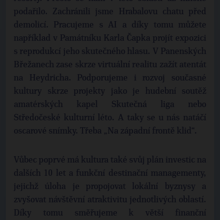
podařilo. Zachránili jsme Hrabalovu chatu před
demolicí. Pracujeme s AI a díky tomu můžete
například v Památníku Karla Čapka projít expozici
s reprodukcí jeho skutečného hlasu. V Panenských
Břežanech zase skrze virtuální realitu zažít atentát
na Heydricha. Podporujeme i rozvoj současné
kultury skrze projekty jako je hudební soutěž
amatérských kapel Skutečná liga nebo
Středočeské kulturní léto. A taky se u nás natáčí
oscarové snímky. Třeba „Na západní frontě klid“.
Vůbec poprvé má kultura také svůj plán investic na
dalších 10 let a funkční destinační managementy,
jejichž úloha je propojovat lokální byznysy a
zvyšovat návštěvní atraktivitu jednotlivých oblastí.
Díky tomu směřujeme k větší finanční