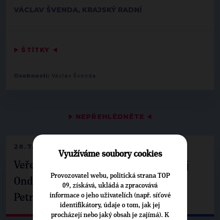
VÁCLAV ŠVENDA, KRAJSKÝ RADNÍ
▶
ŠTÍTKY
◀
Osobnosti:
Václav Švenda
▶
NEPŘEHLÉDNĚTE
◀
28.7.2026
Využíváme soubory cookies
Veřejné finance, euro i školství. Matěj
Provozovatel webu, politická strana TOP
Ondřej Havel jednal s prezidentem
09, získává, ukládá a zpracovává
informace o jeho uživatelích (např. síťové
Petrem Pavlem
identifikátory, údaje o tom, jak jej
procházejí nebo jaký obsah je zajímá). K