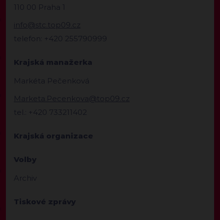
110 00 Praha 1
info@stc.top09.cz
telefon: +420 255790999
Krajská manažerka
Markéta Pečenková
Marketa.Pecenkova@top09.cz
tel.: +420 733211402
Krajská organizace
Volby
Archiv
Tiskové zprávy