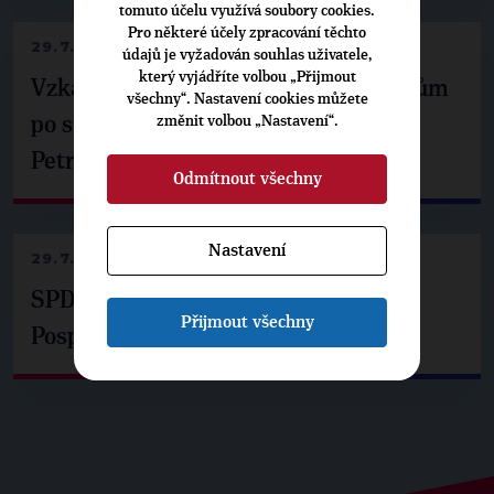
tomuto účelu využívá soubory cookies.
Pro některé účely zpracování těchto
29.7.2026
údajů je vyžadován souhlas uživatele,
který vyjádříte volbou „Přijmout
Vzkaz Matěje Ondřeje Havla příznivcům
všechny“. Nastavení cookies můžete
změnit volbou „Nastavení“.
po setkání s prezidentem republiky
Petrem Pavlem
Odmítnout všechny
Nastavení
29.7.2026
SPD už není ve zprávě o extremismu.
Přijmout všechny
Pospíšil: Je tu pachuť