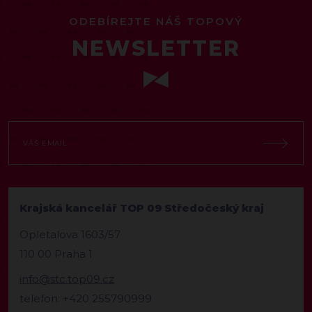
ODEBÍREJTE NÁŠ TOPOVÝ
NEWSLETTER
Krajská kancelář TOP 09 Středočeský kraj
Opletalova 1603/57
110 00 Praha 1
info@stc.top09.cz
telefon: +420 255790999