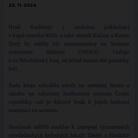
25. 11. 2024
Hrad Karlštejn s unikátní pokladnicí
v kapli svatého Kříže a také zámek Kačina u Kutné
Hory by mohly být zaznamenány na Seznam
světového dědictví UNESCO. Usiluje
o to Středočeský kraj, na jehož území obě památky
leží.
Rada kraje schválila návrh na zařazení hradu a
zámku na takzvaný Indikativní seznam České
republiky, což je klíčový krok k jejich budoucí
nominaci na seznam.
Současně udělili souhlas k zapojení významných
středočeských keltských lokalit Závist a Hradiště