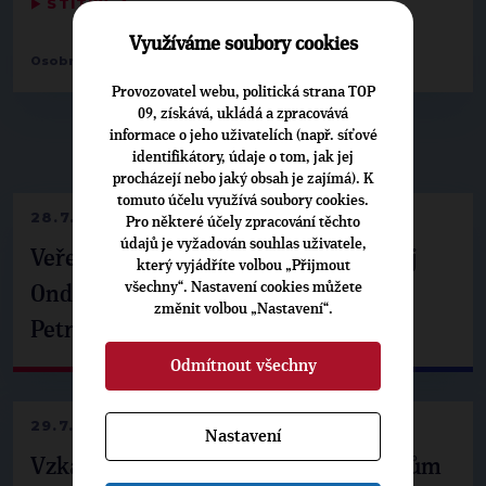
▶
ŠTÍTKY
◀
Využíváme soubory cookies
Osobnosti:
Václav Švenda
Provozovatel webu, politická strana TOP
09, získává, ukládá a zpracovává
informace o jeho uživatelích (např. síťové
▶
NEPŘEHLÉDNĚTE
◀
identifikátory, údaje o tom, jak jej
procházejí nebo jaký obsah je zajímá). K
tomuto účelu využívá soubory cookies.
28.7.2026
Pro některé účely zpracování těchto
údajů je vyžadován souhlas uživatele,
Veřejné finance, euro i školství. Matěj
který vyjádříte volbou „Přijmout
všechny“. Nastavení cookies můžete
Ondřej Havel jednal s prezidentem
změnit volbou „Nastavení“.
Petrem Pavlem
Odmítnout všechny
29.7.2026
Nastavení
Vzkaz Matěje Ondřeje Havla příznivcům