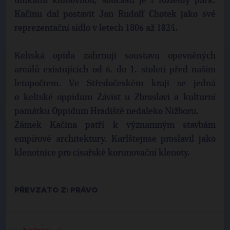
unikátní knihovnou, součástí je i rozlehlý park.
Kačinu dal postavit Jan Rudolf Chotek jako své
reprezentační sídlo v letech 1806 až 1824.
Keltská opida zahrnují soustavu opevněných
areálů existujících od 6. do 1. století před naším
letopočtem. Ve Středočeském kraji se jedná
o keltské oppidum Závist u Zbraslavi a kulturní
památku Oppidum Hradiště nedaleko Nižboru.
Zámek Kačina patří k významným stavbám
empírové architektury. Karlštejnse proslavil jako
klenotnice pro císařské korunovační klenoty.
PŘEVZATO Z: PRÁVO