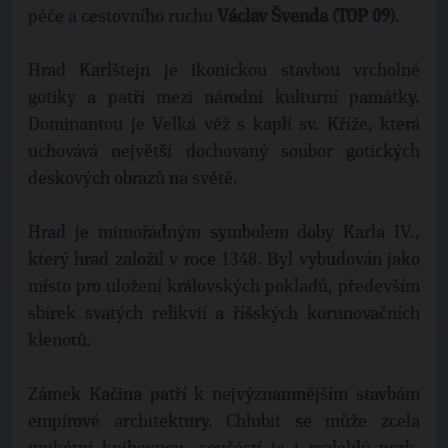
péče a cestovního ruchu
Václav Švenda (TOP 09)
.
Hrad Karlštejn je ikonickou stavbou vrcholné
gotiky a patří mezi národní kulturní památky.
Dominantou je Velká věž s kaplí sv. Kříže, která
uchovává největší dochovaný soubor gotických
deskových obrazů na světě.
Hrad je mimořádným symbolem doby Karla IV.,
který hrad založil v roce 1348. Byl vybudován jako
místo pro uložení královských pokladů, především
sbírek svatých relikvií a říšských korunovačních
klenotů.
Zámek Kačina patří k nejvýznamnějším stavbám
empírové architektury. Chlubit se může zcela