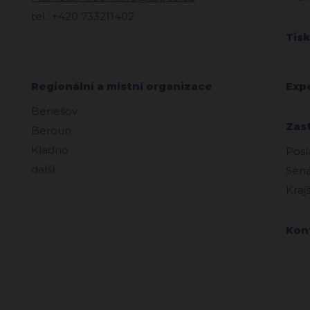
tel.: +420 733211402
Tis
Regionální a místní organizace
Exp
Benešov
Zas
Beroun
Kladno
Posl
další
Sená
Kraj
Kon