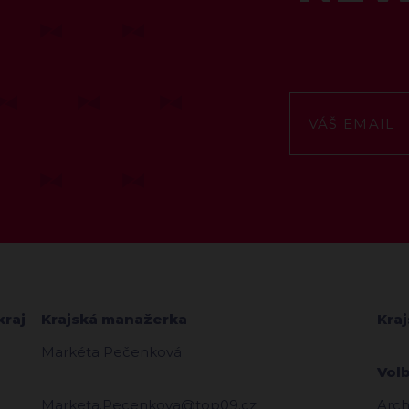
kraj
Krajská manažerka
Kra
Markéta Pečenková
Vol
Marketa.Pecenkova@top09.cz
Arch