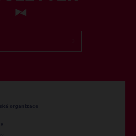
jská organizace
by
iv