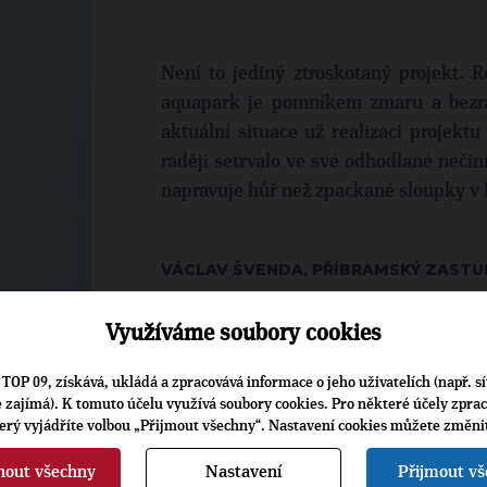
Není to jediný ztroskotaný projekt. R
aquapark je pomníkem zmaru a bezra
aktuální situace už realizaci projekt
raději setrvalo ve své odhodlané neči
napravuje hůř než zpackané sloupky v P
VÁCLAV ŠVENDA, PŘÍBRAMSKÝ ZASTUP
Využíváme soubory cookies
TOP 09, získává, ukládá a zpracovává informace o jeho uživatelích (např. sí
je zajímá). K tomuto účelu využívá soubory cookies. Pro některé účely zpra
terý vyjádříte volbou „Přijmout všechny“. Nastavení cookies můžete změni
▶
ŠTÍTKY
◀
nout všechny
Nastavení
Přijmout v
Osobnosti:
Václav Švenda