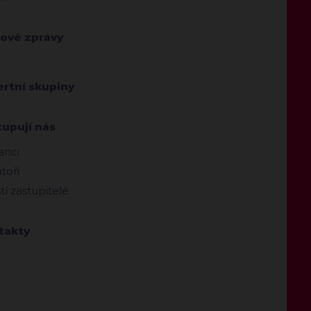
kové zprávy
ertní skupiny
tupují nás
anci
toři
ští zastupitelé
takty