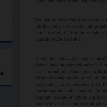
jejich nekonečného váhání jsme se k pr
Velikost projektu zřejmě současné vede
taktiku. Cena sice zůstala, ale proj
jedné třetině. Ještě jedno období u
u nafukovacího bazénku.
Není lehké sledovat, jak vám cizí nesc
strávili řadu intenzivních měsíců. S 
vizi i odhodlání. Společně s příbra
uť
připravili dobrý projekt a zajistili p
právní moci již 11. července 2018. 
harmonogramu mohl aquapark již rok f
kopnout, nechat se vyfotit a připsat
důvěra ve vlastní schopnosti takto rozs