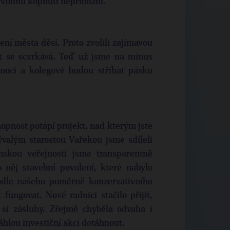
vnímu kopnutí nepřiblížili.
ní města děsí. Proto zvolili zajímavou
ekt se scvrkává. Teď už jsme na mínus
 moci a kolegové budou stříhat pásku
hopnost potápí projekt, nad kterým jste
bývalým starostou Vařekou jsme sdíleli
mskou veřejností jsme transparentně
ro něj stavební povolení, které nabylo
Podle našeho poměrně konzervativního
ungovat. Nové radnici stačilo přijít,
 si zásluhy. Zřejmě chyběla odvaha i
áhlou investiční akci dotáhnout.