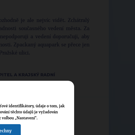
ozhodně je ale nejvíc vidět. Zchátralý
dnosti současného vedení města. Za
u nepodporuji a vedení doporučuji, aby
nnosti. Zpackaný aquapark se přece jen
ražské ulici.
ITEL A KRAJSKÝ RADNÍ
ťové identifikátory, údaje o tom, jak
cování těchto údajů je vyžadován
t volbou „Nastavení“.
šechny