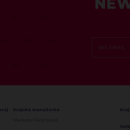
NEW
kraj
Krajská manažerka
Kra
Markéta Pečenková
Vol