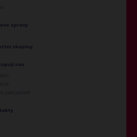
iv
kové zprávy
ertní skupiny
tupují nás
anci
toři
ští zastupitelé
takty