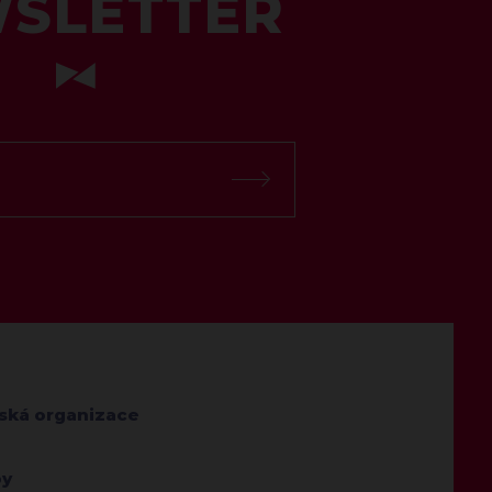
SLETTER
jská organizace
by