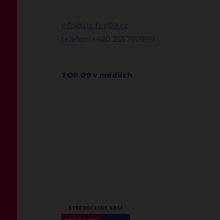
info@stc.top09.cz
telefon: +420 255790999
TOP 09 v médiích