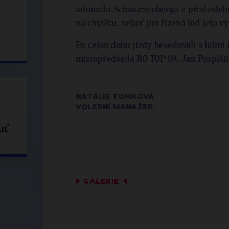
admirála Schwarzenberga z předvolební
na chvilku, neboť jím řízená loď jela vý
Po celou dobu jízdy besedovali s lidmi
místopředseda RO TOP 09, Jan Pospíšil
NATÁLIE TOMKOVÁ
VOLEBNÍ MANAŽER
uť
▶
GALERIE
◀