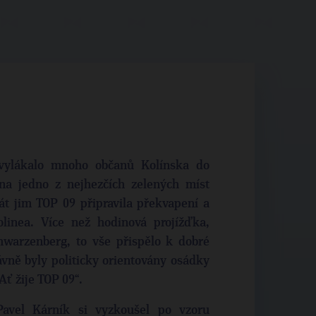
vylákalo mnoho občanů Kolínska do
na jedno z nejhezčích zelených míst
át jim TOP 09 připravila překvapení a
olinea. Více než hodinová projížďka,
hwarzenberg, to vše přispělo k dobré
ávně byly politicky orientovány osádky
Ať žije TOP 09“.
avel Kárník si vyzkoušel po vzoru