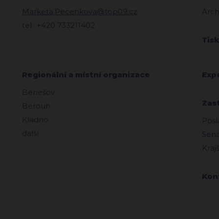
Marketa.Pecenkova@top09.cz
Arch
tel.: +420 733211402
Tis
Regionální a místní organizace
Exp
Benešov
Zas
Beroun
Kladno
Posl
další
Sená
Kraj
Kon