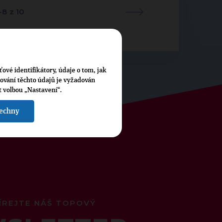
-8 z 10
ťové identifikátory, údaje o tom, jak
cování těchto údajů je vyžadován
t volbou „Nastavení“.
šechny
ÍREJTE NÁŠ TOPOVÝ