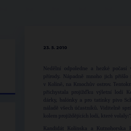
23. 5. 2010
Nedělní odpoledne a hezké počasí 
přírody. Nápadně mnoho jich přišlo 
v Kolíně, na Kmochův ostrov. Tentokr
přichystala projížďku výletní lodí K
dárky, balónky a pro tatínky pivo Sc
náladě všech účastníků. Viditelně spr
kolem projíždějících lodí, které volaly:“
Kandidát Kolínska a Kutnohorska P