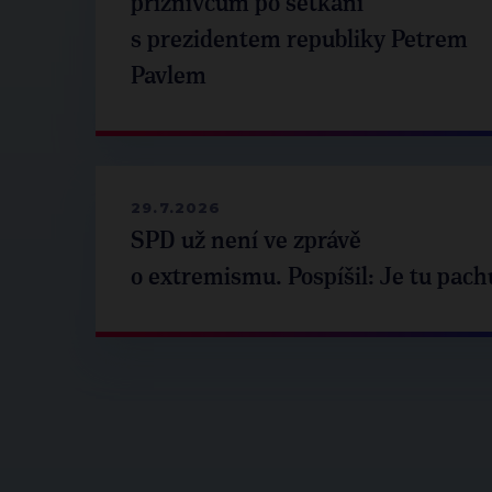
příznivcům po setkání
s prezidentem republiky Petrem
Pavlem
29.7.2026
SPD už není ve zprávě
o extremismu. Pospíšil: Je tu pach