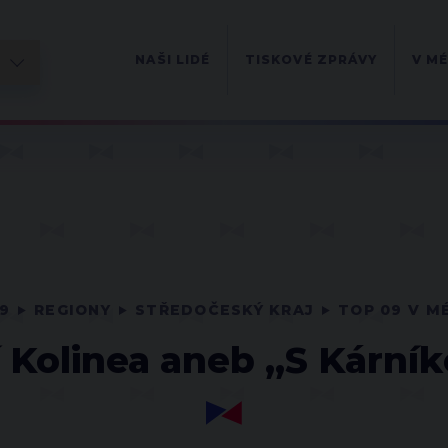
NAŠI LIDÉ
TISKOVÉ ZPRÁVY
V MÉ
9
REGIONY
STŘEDOČESKÝ KRAJ
TOP 09 V M
í Kolinea aneb „S Kárn