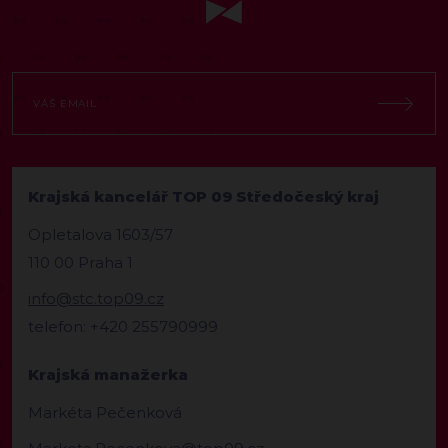
Krajská kancelář TOP 09 Středočeský kraj
Opletalova 1603/57
110 00 Praha 1
info@stc.top09.cz
telefon: +420 255790999
Krajská manažerka
Markéta Pečenková