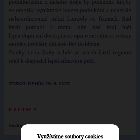
podnikatelům z našeho kraje by pomohlo, kdyby
se omezila byrokracie kolem podnikání a neustálé
nekoordinované státní kontroly ve firmách. Rád
bych pomohl i tomu, aby náš kraj měl
lepší dopravní dostupnost, opravené silnice, rodiny
neměly problém dát své děti do blízké
školky nebo školy a lidé ze všech částí regionu
měli k dispozici lepší zdravotní péči.
ZDROJ: DENÍK; 19. 5. 2017
▶
ŠTÍTKY
◀
Osobnosti:
Jan Jakob
Využíváme soubory cookies