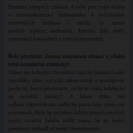
finanční prospěch zákony. A také pro svoje snahy
o nedemokratické rozhodování a ovlivňování
nezávislých institucí i médií. Je nutné
pečlivě vybírat osobnosti, kterým lidé svěří
pravomoci hospodařit s veřejnými penězi.
Řeší prezident Zeman současnou situaci s vládní
krizí dostatečně státnicky?
Vůbec ne, bohužel. Prezident má ctít Ústavu České
republiky jako nejvyšší zákon země a postupovat
podle ní. Jen si představte, co by se stalo, kdybyste
se neřídili zákony? A hlava státu má
velkou odpovědnost, měla by proto také plnit své
povinnosti. Bylo by ostudou, kdyby museli senátoři
podat ústavní žalobu kvůli tomu, že se český
prezident rozhodl už nebýt demokratem.