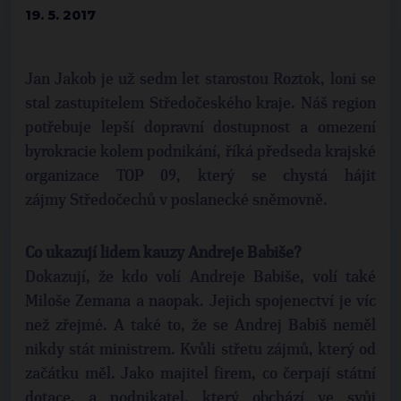
19. 5. 2017
Jan Jakob je už sedm let starostou Roztok, loni se
stal zastupitelem Středočeského kraje. Náš region
potřebuje lepší dopravní dostupnost a omezení
byrokracie kolem podnikání, říká předseda krajské
organizace TOP 09, který se chystá hájit
zájmy Středočechů v poslanecké sněmovně.
Co ukazují lidem kauzy Andreje Babiše?
Dokazují, že kdo volí Andreje Babiše, volí také
Miloše Zemana a naopak. Jejich spojenectví je víc
než zřejmé. A také to, že se Andrej Babiš neměl
nikdy stát ministrem. Kvůli střetu zájmů, který od
začátku měl. Jako majitel firem, co čerpají státní
dotace, a podnikatel, který obchází ve svůj