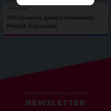
29.7.2026
SPD už není ve zprávě o extremismu.
Pospíšil: Je tu pachuť
ODEBÍREJTE NÁŠ TOPOVÝ
NEWSLETTER