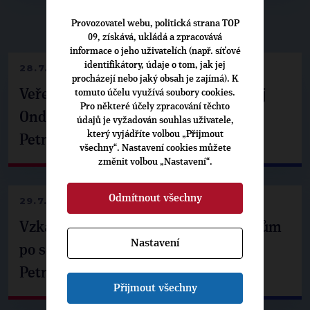
Provozovatel webu, politická strana TOP
▶
NEPŘEHLÉDNĚTE
◀
09, získává, ukládá a zpracovává
informace o jeho uživatelích (např. síťové
identifikátory, údaje o tom, jak jej
28.7.2026
procházejí nebo jaký obsah je zajímá). K
Veřejné finance, euro i školství. Matěj
tomuto účelu využívá soubory cookies.
Pro některé účely zpracování těchto
Ondřej Havel jednal s prezidentem
údajů je vyžadován souhlas uživatele,
který vyjádříte volbou „Přijmout
Petrem Pavlem
všechny“. Nastavení cookies můžete
změnit volbou „Nastavení“.
Odmítnout všechny
29.7.2026
Vzkaz Matěje Ondřeje Havla příznivcům
Nastavení
po setkání s prezidentem republiky
Petrem Pavlem
Přijmout všechny