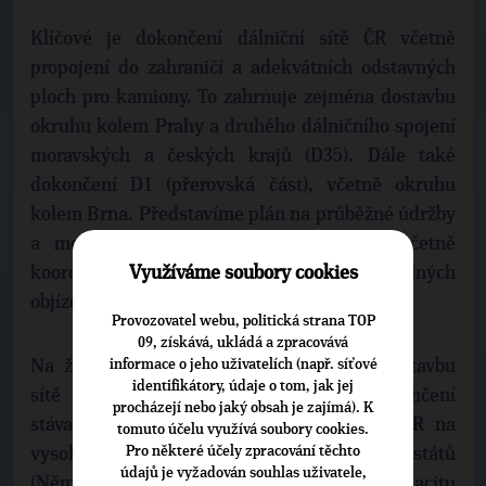
Klíčové je dokončení dálniční sítě ČR včetně
propojení do zahraničí a adekvátních odstavných
ploch pro kamiony. To zahrnuje zejména dostavbu
okruhu kolem Prahy a druhého dálničního spojení
moravských a českých krajů (D35). Dále také
dokončení D1 (přerovská část), včetně okruhu
kolem Brna. Představíme plán na průběžné údržby
a modernizace dálniční a silniční sítě včetně
koordinace oprav a vytváření smysluplných
Využíváme soubory cookies
objízdných tras.
Provozovatel webu, politická strana TOP
09, získává, ukládá a zpracovává
Na železnici jako prioritu prosazujeme výstavbu
informace o jeho uživatelích (např. síťové
identifikátory, údaje o tom, jak jej
sítě vysokorychlostních tratí pro odlehčení
procházejí nebo jaký obsah je zajímá). K
stávajících koridorových tratí a napojení ČR na
tomuto účelu využívá soubory cookies.
Pro některé účely zpracování těchto
vysokorychlostní železniční sítě okolních států
údajů je vyžadován souhlas uživatele,
(Německo, Rakousko, Polsko). Uvolněnou kapacitu