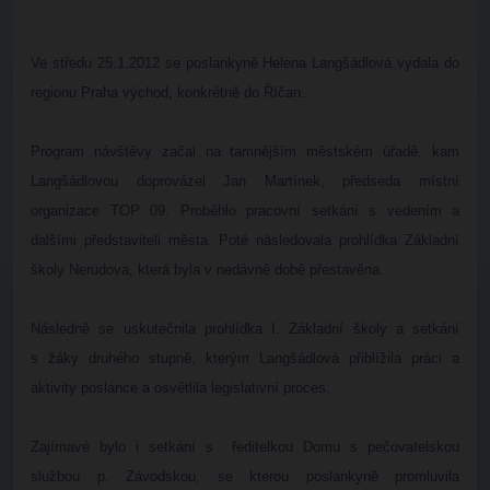
Ve středu 25.1.2012 se poslankyně Helena Langšádlová vydala do
regionu Praha východ, konkrétně do Říčan.
Program návštěvy začal na tamnějším městském úřadě, kam
Langšádlovou doprovázel Jan Martínek, předseda místní
organizace TOP 09. Proběhlo pracovní setkání s vedením a
dalšími představiteli města. Poté následovala prohlídka Základní
školy Nerudova, která byla v nedávně době přestavěna.
Následně se uskutečnila prohlídka I. Základní školy a setkání
s žáky druhého stupně, kterým Langšádlová přiblížila práci a
aktivity poslance a osvětlila legislativní proces.
Zajímavé bylo i setkání s ředitelkou Domu s pečovatelskou
službou p. Závodskou, se kterou poslankyně promluvila