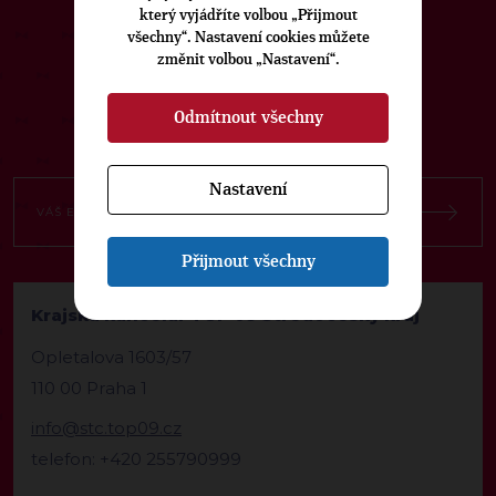
který vyjádříte volbou „Přijmout
ODEBÍREJTE NÁŠ TOPOVÝ
všechny“. Nastavení cookies můžete
NEWSLETTER
změnit volbou „Nastavení“.
Odmítnout všechny
Nastavení
Přijmout všechny
Krajská kancelář TOP 09 Středočeský kraj
Opletalova 1603/57
110 00 Praha 1
info@stc.top09.cz
telefon: +420 255790999