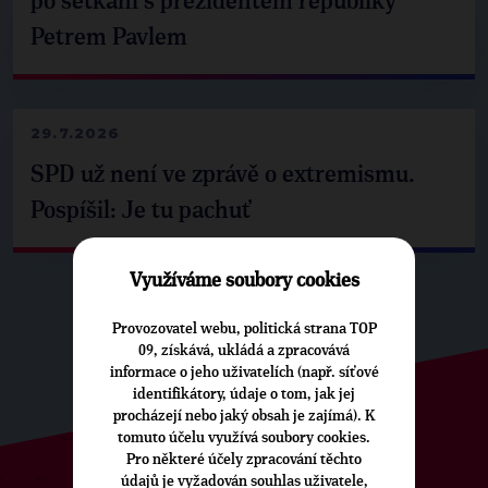
po setkání s prezidentem republiky
Petrem Pavlem
29.7.2026
SPD už není ve zprávě o extremismu.
Pospíšil: Je tu pachuť
Využíváme soubory cookies
Provozovatel webu, politická strana TOP
09, získává, ukládá a zpracovává
informace o jeho uživatelích (např. síťové
identifikátory, údaje o tom, jak jej
procházejí nebo jaký obsah je zajímá). K
tomuto účelu využívá soubory cookies.
Pro některé účely zpracování těchto
údajů je vyžadován souhlas uživatele,